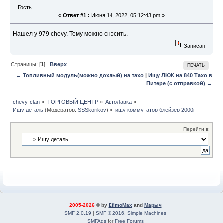
Гость
«
Ответ #1 :
Июня 14, 2022, 05:12:43 pm »
Нашел у 979 chevy. Тему можно сносить.
Записан
Страницы: [
1
]
Вверх
ПЕЧАТЬ
← Топливный модуль(можно дохлый) на тахо
|
Ищу ЛЮК на 840 Тахо в
Питере (с отправкой) →
chevy-clan
»
ТОРГОВЫЙ ЦЕНТР
»
АвтоЛавка
»
Ищу деталь
(Модератор:
SSSkorikov
) »
ищу коммутатор блейзер 2000г
Перейти в:
2005-2026
© by
EfimoMax
and
Марыч
SMF 2.0.19
|
SMF © 2016
,
Simple Machines
SMFAds
for
Free Forums