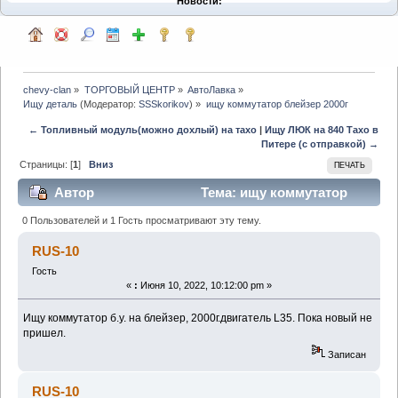
Новости:
chevy-clan
»
ТОРГОВЫЙ ЦЕНТР
»
АвтоЛавка
»
Ищу деталь
(Модератор:
SSSkorikov
) »
ищу коммутатор блейзер 2000г
← Топливный модуль(можно дохлый) на тахо
|
Ищу ЛЮК на 840 Тахо в
Питере (с отправкой) →
Страницы: [
1
]
Вниз
ПЕЧАТЬ
Автор
Тема: ищу коммутатор
блейзер 2000г (Прочитано 1717 раз)
0 Пользователей и 1 Гость просматривают эту тему.
RUS-10
Гость
«
:
Июня 10, 2022, 10:12:00 pm »
Ищу коммутатор б.у. на блейзер, 2000г.двигатель L35. Пока новый не
пришел.
Записан
RUS-10