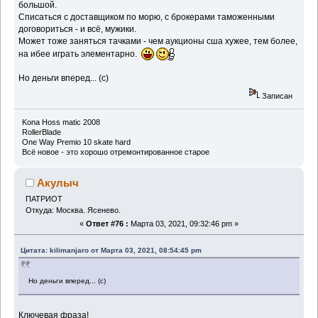
большой.
Списаться с доставщиком по морю, с брокерами таможенными
договориться - и всё, мужики.
Может тоже заняться тачками - чем аукционы сша хужее, тем более,
на ибее играть элементарно.
Но деньги вперед... (с)
Записан
Kona Hoss matic 2008
RollerBlade
One Way Premio 10 skate hard
Всё новое - это хорошо отремонтированное старое
Акулыч
ПАТРИОТ
Откуда: Москва. Ясенево.
«
Ответ #76 :
Марта 03, 2021, 09:32:46 pm »
Цитата: kilimanjaro от Марта 03, 2021, 08:54:45 pm
Но деньги вперед... (с)
Ключевая фраза!