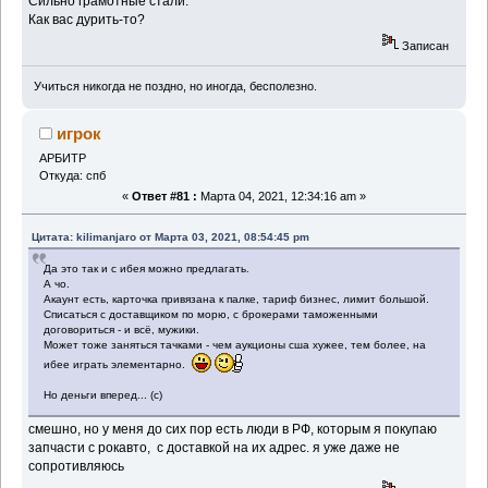
Сильно грамотные стали.
Как вас дурить-то?
Записан
Учиться никогда не поздно, но иногда, бесполезно.
игрок
АРБИТР
Откуда: спб
«
Ответ #81 :
Марта 04, 2021, 12:34:16 am »
Цитата: kilimanjaro от Марта 03, 2021, 08:54:45 pm
Да это так и с ибея можно предлагать.
А чо.
Акаунт есть, карточка привязана к палке, тариф бизнес, лимит большой.
Списаться с доставщиком по морю, с брокерами таможенными
договориться - и всё, мужики.
Может тоже заняться тачками - чем аукционы сша хужее, тем более, на
ибее играть элементарно.
Но деньги вперед... (с)
смешно, но у меня до сих пор есть люди в РФ, которым я покупаю
запчасти с рокавто, с доставкой на их адрес. я уже даже не
сопротивляюсь