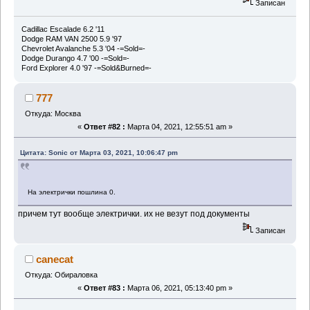
Записан
Cadillac Escalade 6.2 '11
Dodge RAM VAN 2500 5.9 '97
Chevrolet Avalanche 5.3 '04 -=Sold=-
Dodge Durango 4.7 '00 -=Sold=-
Ford Eхplorer 4.0 '97 -=Sold&Burned=-
777
Откуда: Москва
«
Ответ #82 :
Марта 04, 2021, 12:55:51 am »
Цитата: Sonic от Марта 03, 2021, 10:06:47 pm
На электрички пошлина 0.
причем тут вообще электрички. их не везут под документы
Записан
canecat
Откуда: Обираловка
«
Ответ #83 :
Марта 06, 2021, 05:13:40 pm »