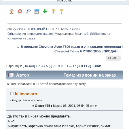
Новости:
chevy-clan
»
ТОРГОВЫЙ ЦЕНТР
»
Авто Рынок
»
Объявления о продаже машин
(Модераторы:
Мрачный
,
SSSkorikov
) »
из японии на заказ
← В продаже Chevrolet Aveo T300 седан в уникальном состоянии
|
Chevrolet Tahoe GMT800 2006г [ПРОДАН] →
ПЕЧАТЬ
Страницы:
[НАЗАД]
1
2
3
4
5
[
6
]
7
8
9
10
11
...
17
[ВПЕРЕД]
Вниз
Автор
Тема: из японии на заказ
(Прочитано 104728 раз)
0 Пользователей и 2 Гостей просматривают эту тему.
kilimanjaro
Откуда: Тегусигальпа
«
Ответ #75 :
Марта 03, 2021, 08:54:45 pm »
Да это так и с ибея можно предлагать.
А чо.
Акаунт есть, карточка привязана к палке, тариф бизнес, лимит