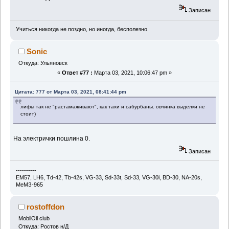
Записан
Учиться никогда не поздно, но иногда, бесполезно.
Sonic
Откуда: Ульяновск
«
Ответ #77 :
Марта 03, 2021, 10:06:47 pm »
Цитата: 777 от Марта 03, 2021, 08:41:44 pm
лифы так не "растамаживают", как тахи и сабурбаны. овчинка выделки не
стоит)
На электрички пошлина 0.
Записан
----------
EM57, LH6, Td-42, Тb-42s, VG-33, Sd-33t, Sd-33, VG-30i, BD-30, NA-20s,
МеМЗ-965
rostoffdon
MobilOil club
Откуда: Ростов н/Д