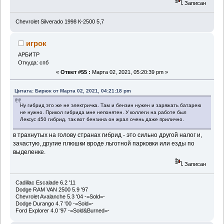
Записан
Chevrolet Silverado 1998 К-2500 5,7
игрок
АРБИТР
Откуда: спб
«
Ответ #55 :
Марта 02, 2021, 05:20:39 pm »
Цитата: Бирюк от Марта 02, 2021, 04:21:18 pm
Ну гибрид это же не электричка. Там и бензин нужен и заряжать батарею
не нужно. Прикол гибрида мне непонятен. У коллеги на работе был
Лексус 450 гибрид, так вот бензина он жрал очень даже прилично.
в трахнутых на голову странах гибрид - это сильно другой налог и,
зачастую, другие плюшки вроде льготной парковки или езды по
выделенке.
Записан
Cadillac Escalade 6.2 '11
Dodge RAM VAN 2500 5.9 '97
Chevrolet Avalanche 5.3 '04 -=Sold=-
Dodge Durango 4.7 '00 -=Sold=-
Ford Eхplorer 4.0 '97 -=Sold&Burned=-