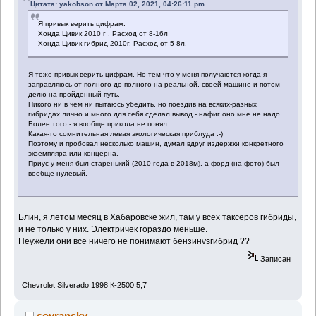
Цитата: yakobson от Марта 02, 2021, 04:26:11 pm
Я привык верить цифрам.
Хонда Цивик 2010 г . Расход от 8-16л
Хонда Цивик гибрид 2010г. Расход от 5-8л.
Я тоже привык верить цифрам. Но тем что у меня получаются когда я
заправляюсь от полного до полного на реальной, своей машине и потом
делю на пройденный путь.
Никого ни в чем ни пытаюсь убедить, но поездив на всяких-разных
гибридах лично и много для себя сделал вывод - нафиг оно мне не надо.
Более того - я вообще прикола не понял.
Какая-то сомнительная левая экологическая приблуда :-)
Поэтому и пробовал несколько машин, думал вдруг издержки конкретного
экземпляра или концерна.
Приус у меня был старенький (2010 года в 2018м), а форд (на фото) был
вообще нулевый.
Блин, я летом месяц в Хабаровске жил, там у всех таксеров гибриды,
и не только у них. Электричек гораздо меньше.
Неужели они все ничего не понимают бензинvsгибрид ??
Записан
Chevrolet Silverado 1998 К-2500 5,7
sovransky