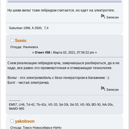
Ну шеви вильт тоже гибридом считается, но едет на электротяге.
Записан
Suburban 1996, К 2500, 7,4
Sonic
Откуда: Ульяновск
«
Ответ #58 :
Марта 02, 2021, 07:56:22 pm »
Схем реализации гибридов куча, замучаешься разбираться, да и не
надо, все равно это промежуточная и отмирающая технология.
Вольт - это электромобиль с безо генератором в багажнике :-)
Болт - чистая электричка.
Записан
----------
EM57, LH6, Td-42, Тb-42s, VG-33, Sd-33t, Sd-33, VG-30i, BD-30, NA-20s,
МеМЗ-965
yakobson
Откуда: Томск-Новосибирск-НиНо