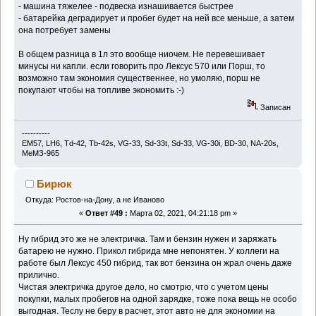
- машина тяжелее - подвеска изнашивается быстрее
- батарейка деградирует и пробег будет на ней все меньше, а затем
она потребует замены
В общем разница в 1л это вообще ниочем. Не перевешивает
минусы ни капли. если говорить про Лексус 570 или Порш, то
возможно там экономия существеннее, но умоляю, порш не
покупают чтобы на топливе экономить :-)
Записан
----------
EM57, LH6, Td-42, Тb-42s, VG-33, Sd-33t, Sd-33, VG-30i, BD-30, NA-20s,
МеМЗ-965
Бирюк
Откуда: Ростов-на-Дону, а не Иваново
«
Ответ #49 :
Марта 02, 2021, 04:21:18 pm »
Ну гибрид это же не электричка. Там и бензин нужен и заряжать
батарею не нужно. Прикол гибрида мне непонятен. У коллеги на
работе был Лексус 450 гибрид, так вот бензина он жрал очень даже
прилично.
Чистая электричка другое дело, но смотрю, что с учетом цены
покупки, малых пробегов на одной зарядке, тоже пока вещь не особо
выгодная. Теслу не беру в расчет, этот авто не для экономии на