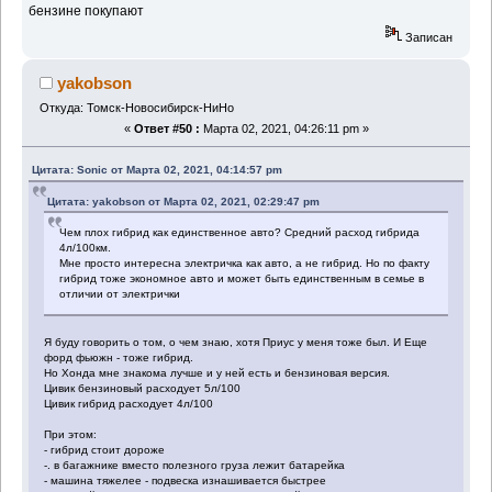
бензине покупают
Записан
yakobson
Откуда: Томск-Новосибирск-НиНо
«
Ответ #50 :
Марта 02, 2021, 04:26:11 pm »
Цитата: Sonic от Марта 02, 2021, 04:14:57 pm
Цитата: yakobson от Марта 02, 2021, 02:29:47 pm
Чем плох гибрид как единственное авто? Средний расход гибрида
4л/100км.
Мне просто интересна электричка как авто, а не гибрид. Но по факту
гибрид тоже экономное авто и может быть единственным в семье в
отличии от электрички
Я буду говорить о том, о чем знаю, хотя Приус у меня тоже был. И Еще
форд фьюжн - тоже гибрид.
Но Хонда мне знакома лучше и у ней есть и бензиновая версия.
Цивик бензиновый расходует 5л/100
Цивик гибрид расходует 4л/100
При этом:
- гибрид стоит дороже
-. в багажнике вместо полезного груза лежит батарейка
- машина тяжелее - подвеска изнашивается быстрее