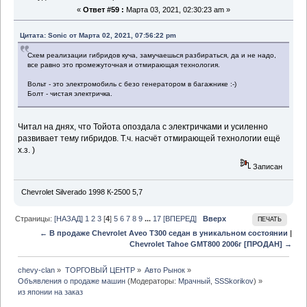
«
Ответ #59 :
Марта 03, 2021, 02:30:23 am »
Цитата: Sonic от Марта 02, 2021, 07:56:22 pm
Схем реализации гибридов куча, замучаешься разбираться, да и не надо,
все равно это промежуточная и отмирающая технология.
Вольт - это электромобиль с безо генератором в багажнике :-)
Болт - чистая электричка.
Читал на днях, что Тойота опоздала с электричками и усиленно
развивает тему гибридов. Т.ч. насчёт отмирающей технологии ещё
х.з. )
Записан
Chevrolet Silverado 1998 К-2500 5,7
Страницы:
[НАЗАД]
1
2
3
[
4
]
5
6
7
8
9
...
17
[ВПЕРЕД]
Вверх
ПЕЧАТЬ
← В продаже Chevrolet Aveo T300 седан в уникальном состоянии
|
Chevrolet Tahoe GMT800 2006г [ПРОДАН] →
chevy-clan
»
ТОРГОВЫЙ ЦЕНТР
»
Авто Рынок
»
Объявления о продаже машин
(Модераторы:
Мрачный
,
SSSkorikov
) »
из японии на заказ