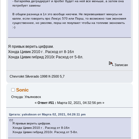
- батарейка деградирует и пробег будет на ней все меньше, а затем она
потребует замены
В общем разница в 1л это вообще ниочем. Не перевешивает минусы ни
капли. если говорить про Лексус 570 или Порш, то возможно там экономия
существеннее, но умоляю, порш не покупают чтобы на топливе экономить
:-)
Я привык верить цифрам.
Хонда Цивик 2010 г . Расход от 8-16л
Хонда Цивик гибрид 2010г. Расход от 5-8л.
Записан
Chevrolet Silverado 1998 К-2500 5,7
Sonic
Откуда: Ульяновск
«
Ответ #51 :
Марта 02, 2021, 04:32:56 pm »
Цитата: yakobson от Марта 02, 2021, 04:26:11 pm
Я привык верить цифрам.
Хонда Цивик 2010 г . Расход от 8-16л
Хонда Цивик гибрид 2010г. Расход от 5-8л.