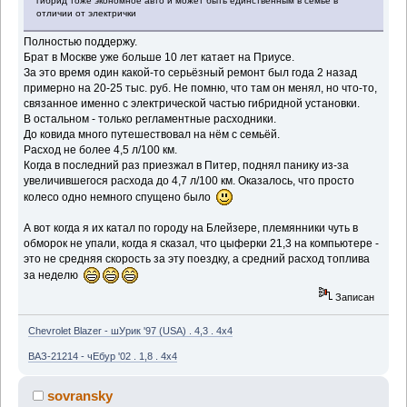
гибрид тоже экономное авто и может быть единственным в семье в
отличии от электрички
Полностью поддержу.
Брат в Москве уже больше 10 лет катает на Приусе.
За это время один какой-то серьёзный ремонт был года 2 назад
примерно на 20-25 тыс. руб. Не помню, что там он менял, но что-то,
связанное именно с электрической частью гибридной установки.
В остальном - только регламентные расходники.
До ковида много путешествовал на нём с семьёй.
Расход не более 4,5 л/100 км.
Когда в последний раз приезжал в Питер, поднял панику из-за
увеличившегося расхода до 4,7 л/100 км. Оказалось, что просто
колесо одно немного спущено было
А вот когда я их катал по городу на Блейзере, племянники чуть в
обморок не упали, когда я сказал, что цыферки 21,3 на компьютере -
это не средняя скорость за эту поездку, а средний расход топлива
за неделю
Записан
Chevrolet Blazer - шУрик '97 (USA) . 4,3 . 4x4
ВАЗ-21214 - чЕбур '02 . 1,8 . 4x4
sovransky