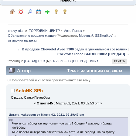
Новости:
chevy-clan
»
ТОРГОВЫЙ ЦЕНТР
»
Авто Рынок
»
Объявления о продаже машин
(Модераторы:
Мрачный
,
SSSkorikov
) »
из японии на заказ
← В продаже Chevrolet Aveo T300 седан в уникальном состоянии
|
Chevrolet Tahoe GMT800 2006г [ПРОДАН] →
Страницы:
[НАЗАД]
1
2
3
[
4
]
5
6
7
8
9
...
17
[ВПЕРЕД]
Вниз
ПЕЧАТЬ
Автор
Тема: из японии на заказ
(Прочитано 104719 раз)
0 Пользователей и 2 Гостей просматривают эту тему.
AntoNK-SPb
Откуда: Санкт-Петербург
«
Ответ #45 :
Марта 02, 2021, 03:32:53 pm »
Цитата: yakobson от Марта 02, 2021, 02:29:47 pm
Чем плох гибрид как единственное авто? Средний расход гибрида
4л/100км.
Мне просто интересна электричка как авто, а не гибрид. Но по факту