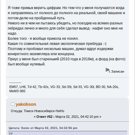
Я тоже привык верить цифрам. Но тем что у меня получаются когда
я заправляюсь от полного до полного на реальной, своей машине и
потом делю на пройденный путь.
Никого ни в чем ни пытаюсь убедить, но поездив на всяких-разных
гибридах лично и много для себя сделал вывод - нафиг оно мне не
надо.
Более того - я вообще прикола не понял.
Какая-то сомнительная левая экологическая приблуда :-)
Поэтому и пробовал несколько машин, думал вдруг издержки
конкретного экземпляра или концерна.
Приус у меня был старенький (2010 года в 2018м), а форд (на фото)
был вообще нулевый.
Записан
----------
EM57, LH6, Td-42, Тb-42s, VG-33, Sd-33t, Sd-33, VG-30i, BD-30, NA-20s,
МеМЗ-965
yakobson
Откуда: Томск-Новосибирск-НиНо
«
Ответ #52 :
Марта 02, 2021, 04:42:10 pm »
Цитата: Sonic от Марта 02, 2021, 04:32:56 pm