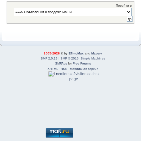
Перейти в:
2005-2026
© by
EfimoMax
and
Марыч
SMF 2.0.19
|
SMF © 2016
,
Simple Machines
SMFAds
for
Free Forums
XHTML
RSS
Мобильная версия