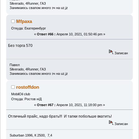
Silverado, 4Runner, ГАЗ
Занимаюсь свапом.много зч на uz,jz
Mfpaxa
Откуда: Екатеринбург
«
Ответ #66 :
Апреля 10, 2021, 01:50:46 pm »
Без торга 570
Записан
Павел
Silverado, 4Runner, ГАЗ
Занимаюсь свапом.много зч на uz,jz
rostoffdon
MobilOil club
Откуда: Ростов н/Д
«
Ответ #67 :
Апреля 10, 2021, 11:18:00 pm »
Отличный прайс, надо брать!!! И тапки побольше вкатить!
Записан
Suburban 1996, К 2500, 7,4