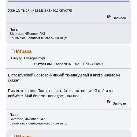
Уже 15 тысяч назад и как год спустя)
Записан
Павел
Silverado, 4Runner, ГАЗ
Занимаюсь свапом.много зч на uz,jz
Mfpaxa
Откуда: Екатеринбург
«
Ответ #61 :
Апреля 07, 2021, 11:06:41 am »
В птс грузовой бортовой- любой тюнинг делай и никто ничего не
скажет
Писал это выше. Так вот почитайте за категорию G к n1 и все
поймёте. Мой бегемот попадает под нее
Записан
Павел
Silverado, 4Runner, ГАЗ
Занимаюсь свапом.много зч на uz,jz
Mfpaxa