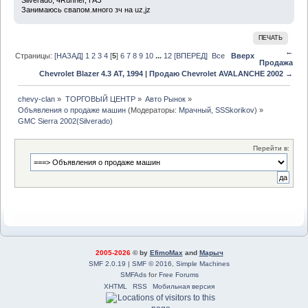
Silverado, 4Runner, ГАЗ
Занимаюсь свапом.много зч на uz,jz
ПЕЧАТЬ
←
Страницы:
[НАЗАД]
1
2
3
4
[
5
]
6
7
8
9
10
...
12
[ВПЕРЕД]
Все
Вверх
Продажа
Chevrolet Blazer 4.3 AT, 1994
|
Продаю Chevrolet AVALANCHE 2002 →
chevy-clan
»
ТОРГОВЫЙ ЦЕНТР
»
Авто Рынок
»
Объявления о продаже машин
(Модераторы:
Мрачный
,
SSSkorikov
) »
GMC Sierra 2002(Silverado)
Перейти в:
2005-2026
© by
EfimoMax
and
Марыч
SMF 2.0.19
|
SMF © 2016
,
Simple Machines
SMFAds
for
Free Forums
XHTML
RSS
Мобильная версия