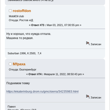
Занимаюсь свапом.много зч на uz,jz
rostoffdon
MobilOil club
Откуда: Ростов н/Д
«
Ответ #73 :
Мая 03, 2021, 07:00:55 pm »
Ну и хорошо, что нужда отпала.
Машина то редкая.
Записан
Suburban 1996, К 2500, 7,4
Mfpaxa
Откуда: Екатеринбург
«
Ответ #74 :
Февраля 11, 2022, 08:50:43 pm »
Поднимем темку
https://ekaterinburg.drom.ru/gmc/sierra/34235983.html
Записан
Павел