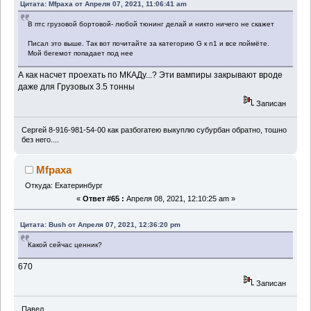
Цитата: Mfpaxa от Апреля 07, 2021, 11:06:41 am
В птс грузовой бортовой- любой тюнинг делай и никто ничего не скажет
Писал это выше. Так вот почитайте за категорию G к n1 и все поймёте.
Мой бегемот попадает под нее
А как насчет проехать по МКАДу...? Эти вампиры закрывают вроде
даже для Грузовых 3.5 тонны
Записан
Сергей 8-916-981-54-00 как разбогатею выкуплю субурбан обратно, тошно
без него....
Mfpaxa
Откуда: Екатеринбург
«
Ответ #65 :
Апреля 08, 2021, 12:10:25 am »
Цитата: Bush от Апреля 07, 2021, 12:36:20 pm
Какой сейчас ценник?
670
Записан
Павел