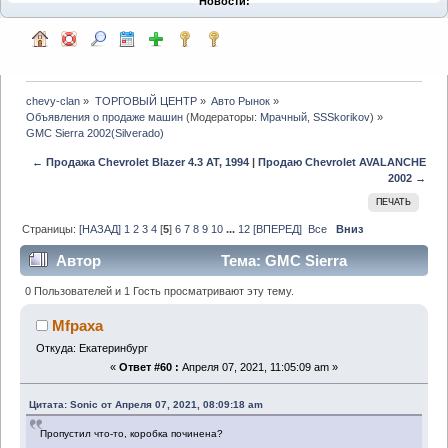
Новости:
chevy-clan
»
ТОРГОВЫЙ ЦЕНТР
»
Авто Рынок
»
Объявления о продаже машин
(Модераторы:
Мрачный
,
SSSkorikov
) »
GMC Sierra 2002(Silverado)
← Продажа Chevrolet Blazer 4.3 AT, 1994
|
Продаю Chevrolet AVALANCHE
2002 →
ПЕЧАТЬ
Страницы:
[НАЗАД]
1
2
3
4
[
5
]
6
7
8
9
10
...
12
[ВПЕРЕД]
Все
Вниз
Автор
Тема: GMC Sierra
2002(Silverado) (Прочитано 84269 раз)
0 Пользователей и 1 Гость просматривают эту тему.
Mfpaxa
Откуда: Екатеринбург
«
Ответ #60 :
Апреля 07, 2021, 11:05:09 am »
Цитата: Sonic от Апреля 07, 2021, 08:09:18 am
Пропустил что-то, коробка починена?