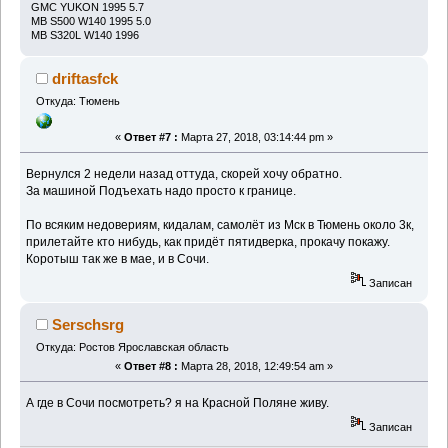
GMC YUKON 1995 5.7
MB S500 W140 1995 5.0
MB S320L W140 1996
driftasfck
Откуда: Тюмень
«
Ответ #7 :
Марта 27, 2018, 03:14:44 pm »
Вернулся 2 недели назад оттуда, скорей хочу обратно.
За машиной Подъехать надо просто к границе.
По всяким недовериям, кидалам, самолёт из Мск в Тюмень около 3к,
прилетайте кто нибудь, как придёт пятидверка, прокачу покажу.
Коротыш так же в мае, и в Сочи.
Записан
Serschsrg
Откуда: Ростов Ярославская область
«
Ответ #8 :
Марта 28, 2018, 12:49:54 am »
А где в Сочи посмотреть? я на Красной Поляне живу.
Записан