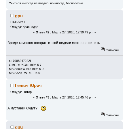
Учиться никогда не поздно, но иногда, бесполезно.
gpu
ПАТРИОТ
Откуда: Краснодар
«
Ответ #2 :
Марта 27, 2018, 12:39:49 pm »
Вроде таможня говорит, с этой недели можно не пилить...
Записан
т.+7988247222I
GMC YUKON 1995 5.7
MB S500 W140 1995 5.0
MB S320L W140 1996
Геныч Юрич
Откуда: Питер
«
Ответ #3 :
Марта 27, 2018, 12:45:46 pm »
А мустанги будут?
Записан
gpu