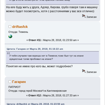
На юге буду жить у друга, Адлер, Кирова. грубо говоря там и машину
можно будет посмотреть, хотя с расстояниями у вас все отлично)
Записан
driftasfck
Откуда: Тюмень
«
Ответ #11 :
Марта 28, 2018, 01:23:50 am »
Цитата: Гагарин от Марта 28, 2018, 01:16:22 am
У тебя случаем там кореша нет в Тюмени,тоже был тут на клане
аукциогные тачки пробовал на клане?
Понятия не имею про кого вы, может подробнее?
Записан
Гагарин
ПАТРИОТ
Откуда: город герой МоскваЧ м.Кантемировская
«
Ответ #12 :
Марта 28, 2018, 01:27:33 am »
Цитата: driftasfck от Марта 28, 2018, 01:23:50 am