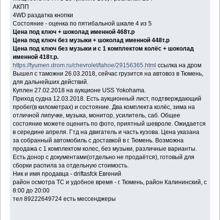
АКПП
4WD раздатка кнопки
Состояние - оценка по пятибальной шкале 4 из 5
Цена под ключ + шоколад именной 468т.р
Цена под ключ без музыки + шоколад именной 448т.р
Цена под ключ без музыки и с 1 комплектом колёс + шоколад
именной 418т.р.
https://tyumen.drom.ru/chevrolet/tahoe/29156365.html
ссылка на дром
Вышел с таможни 26.03.2018, сейчас грузится на автовоз в Тюмень,
для дальнейших действий.
Куплен 27.02.2018 на аукционе USS Yokohama.
Приход судна 12.03.2018. Есть аукционный лист, подтверждающий
пробег(в километрах) и состояние. Два комплекта колёс, зима на
отличной липучке, музыка, монитор, усилитель, саб. Общее
состояние можете оценить по фото, приятный шевроле. Ожидается
в середине апреля. Гтд на двигатель и часть кузова. Цена указана
за собранный автомобиль с доставкой в г. Тюмень. Возможна
продажа с 1 комплектом колес, без музыки, различные варианты.
Есть донор с документами(отдельно не продаётся), готовый для
сборки распила за отдельную стоимость.
Ник и имя продавца - driftasfck Евгений
район осмотра ТС и удобное время - г. Тюмень, район Калининский, с
8:00 до 20:00
тел 89222649724 есть мессенджеры