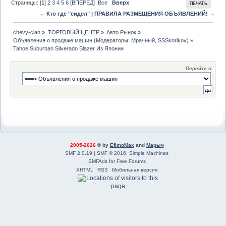
Страницы: [
1
]
2
3
4
5
6
[ВПЕРЕД]
Все
Вверх
ПЕЧАТЬ
← Кто где "сидел"
|
ПРАВИЛА РАЗМЕЩЕНИЯ ОБЪЯВЛЕНИЙ! →
chevy-clan
»
ТОРГОВЫЙ ЦЕНТР
»
Авто Рынок
»
Объявления о продаже машин
(Модераторы:
Мрачный
,
SSSkorikov
) »
Tahoe Suburban Silverado Blazer Из Японии 
Перейти в:
2005-2026
© by
EfimoMax
and
Марыч
SMF 2.0.19
|
SMF © 2016
,
Simple Machines
SMFAds
for
Free Forums
XHTML
RSS
Мобильная версия