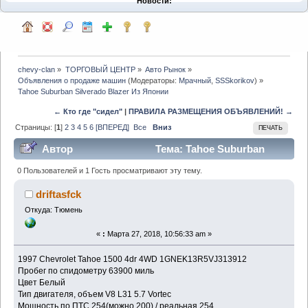
Новости:
chevy-clan
»
ТОРГОВЫЙ ЦЕНТР
»
Авто Рынок
»
Объявления о продаже машин
(Модераторы:
Мрачный
,
SSSkorikov
) »
Tahoe Suburban Silverado Blazer Из Японии 
← Кто где "сидел"
|
ПРАВИЛА РАЗМЕЩЕНИЯ ОБЪЯВЛЕНИЙ! →
Страницы: [
1
]
2
3
4
5
6
[ВПЕРЕД]
Все
Вниз
ПЕЧАТЬ
Автор
Тема: Tahoe Suburban
Silverado Blazer Из Японии (Прочитано 111667 раз)
0 Пользователей и 1 Гость просматривают эту тему.
driftasfck
Откуда: Тюмень
«
:
Марта 27, 2018, 10:56:33 am »
1997 Chevrolet Tahoe 1500 4dr 4WD 1GNEK13R5VJ313912
Пробег по спидометру 63900 миль
Цвет Белый
Тип двигателя, объем V8 L31 5.7 Vortec
Мощность по ПТС 254(можно 200) / реальная 254