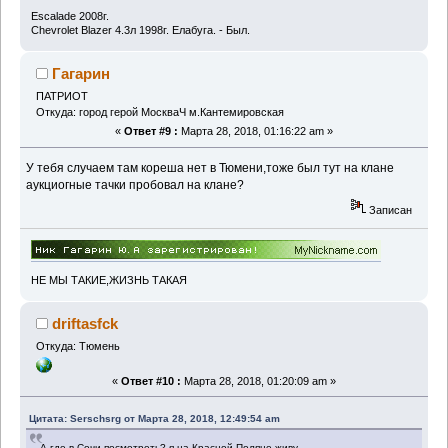
Escalade 2008г.
Chevrolet Blazer 4.3л 1998г. Елабуга. - Был.
Гагарин
ПАТРИОТ
Откуда: город герой МоскваЧ м.Кантемировская
«
Ответ #9 :
Марта 28, 2018, 01:16:22 am »
У тебя случаем там кореша нет в Тюмени,тоже был тут на клане
аукциогные тачки пробовал на клане?
Записан
НЕ МЫ ТАКИЕ,ЖИЗНЬ ТАКАЯ
driftasfck
Откуда: Тюмень
«
Ответ #10 :
Марта 28, 2018, 01:20:09 am »
Цитата: Serschsrg от Марта 28, 2018, 12:49:54 am
А где в Сочи посмотреть? я на Красной Поляне живу.