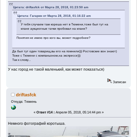
Цитата: driftasfck от Марта 28, 2018, 01:23:50 am
Цитата: Гагарин от Марта 28, 2018, 01:16:22 am
У тебя случаем там кореша нет в Тюмени,тоже был тут на
клане аукциогные тачки пробовал на клане?
Понятия не имею про кого вы, может подробнее?
Да был тут один товарищ,вы его на помнили))) Ростовские вон знают)
Тоже с Тюмени с компаньоном,на экспрессе)))
Так к слову...
У нас город не такой маленький, как может показаться)
Записан
driftasfck
Откуда: Тюмень
«
Ответ #14 :
Апреля 05, 2018, 05:14:44 pm »
Немного фотографий коротыша.