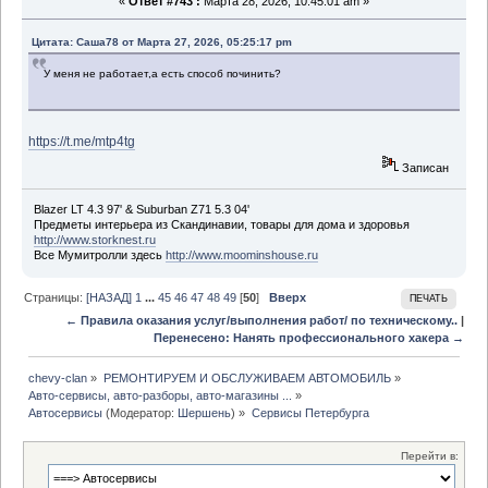
«
Ответ #743 :
Марта 28, 2026, 10:45:01 am »
Цитата: Саша78 от Марта 27, 2026, 05:25:17 pm
У меня не работает,а есть способ починить?
https://t.me/mtp4tg
Записан
Blazer LT 4.3 97' & Suburban Z71 5.3 04'
Предметы интерьера из Скандинавии, товары для дома и здоровья
http://www.storknest.ru
Все Мумитролли здесь
http://www.moominshouse.ru
Страницы:
[НАЗАД]
1
...
45
46
47
48
49
[
50
]
Вверх
ПЕЧАТЬ
← Правила оказания услуг/выполнения работ/ по техническому..
|
Перенесено: Нанять профессионального хакера →
chevy-clan
»
РЕМОНТИРУЕМ И ОБСЛУЖИВАЕМ АВТОМОБИЛЬ
»
Авто-сервисы, авто-разборы, авто-магазины ...
»
Автосервисы
(Модератор:
Шершень
) »
Сервисы Петербурга
Перейти в: