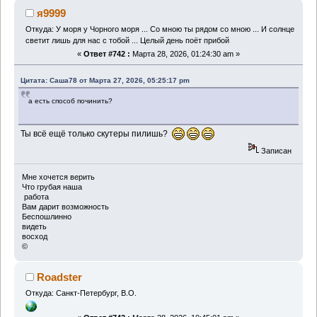
я9999
Откуда: У моря у Чорного моря ... Со мною ты рядом со мною ... И солнце
светит лишь для нас с тобой ... Целый день поёт прибой
«
Ответ #742 :
Марта 28, 2026, 01:24:30 am »
Цитата: Саша78 от Марта 27, 2026, 05:25:17 pm
а есть способ починить?
Ты всё ещё только скутеры пилишь?
Записан
Мне хочется верить
Что грубая наша
работа
Вам дарит возможность
Беспошлинно
видеть
восход
©
Roadster
Откуда: Санкт-Петербург, В.О.