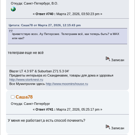
Откуда: Санкт-Петербург, В.О.
«
Ответ #740 :
Марта 27, 2026, 03:50:23 pm »
Цитата: Саша78 от Марта 27, 2026, 12:15:43 pm
приветствую всех. Ау Питерские. Телеграмм всё, как теперь быть? в МАХ
или как?
телеграм еще не всё
Записан
Blazer LT 4.3 97' & Suburban Z71 5.3 04'
Предметы интерьера из Скандинавии, товары для дома и здоровья
http://www.storknest.ru
Все Мумитролли здесь
http://www.moominshouse.ru
Саша78
Откуда: Санкт-Петербург
«
Ответ #741 :
Марта 27, 2026, 05:25:17 pm »
У меня не работает,а есть способ починить?
Записан