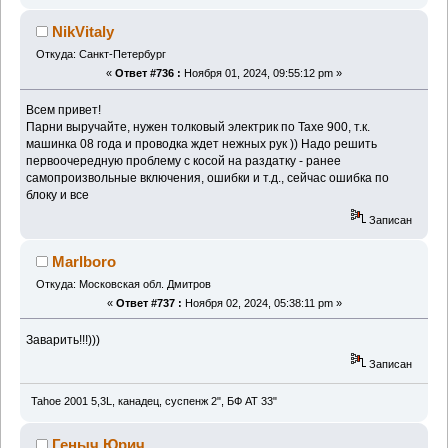
NikVitaly
Откуда: Санкт-Петербург
«
Ответ #736 :
Ноября 01, 2024, 09:55:12 pm »
Всем привет!
Парни выручайте, нужен толковый электрик по Тахе 900, т.к.
машинка 08 года и проводка ждет нежных рук )) Надо решить
первоочередную проблему с косой на раздатку - ранее
самопроизвольные включения, ошибки и т.д., сейчас ошибка по
блоку и все
Записан
Marlboro
Откуда: Московская обл. Дмитров
«
Ответ #737 :
Ноября 02, 2024, 05:38:11 pm »
Заварить!!!)))
Записан
Tahoe 2001 5,3L, канадец, суспенж 2", БФ АТ 33"
Геныч Юрич