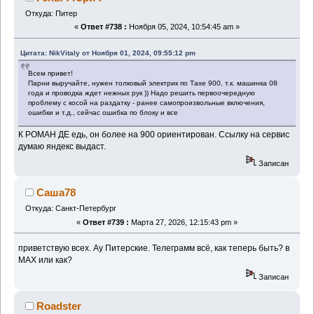
Откуда: Питер
«
Ответ #738 :
Ноября 05, 2024, 10:54:45 am »
Цитата: NikVitaly от Ноября 01, 2024, 09:55:12 pm
Всем привет!
Парни выручайте, нужен толковый электрик по Тахе 900, т.к. машинка 08
года и проводка ждет нежных рук )) Надо решить первоочередную
проблему с косой на раздатку - ранее самопроизвольные включения,
ошибки и т.д., сейчас ошибка по блоку и все
К РОМАН ДЕ едь, он более на 900 ориентирован. Ссылку на сервис
думаю яндекс выдаст.
Записан
Саша78
Откуда: Санкт-Петербург
«
Ответ #739 :
Марта 27, 2026, 12:15:43 pm »
приветствую всех. Ау Питерские. Телеграмм всё, как теперь быть? в
МАХ или как?
Записан
Roadster