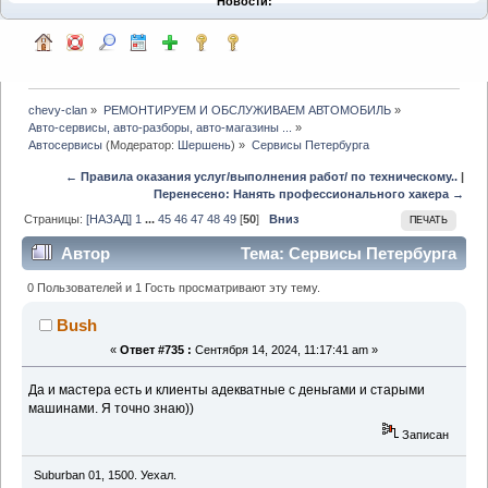
Новости:
chevy-clan
»
РЕМОНТИРУЕМ И ОБСЛУЖИВАЕМ АВТОМОБИЛЬ
»
Авто-сервисы, авто-разборы, авто-магазины ...
»
Автосервисы
(Модератор:
Шершень
) »
Сервисы Петербурга
← Правила оказания услуг/выполнения работ/ по техническому..
|
Перенесено: Нанять профессионального хакера →
Страницы:
[НАЗАД]
1
...
45
46
47
48
49
[
50
]
Вниз
ПЕЧАТЬ
Автор
Тема: Сервисы Петербурга
(Прочитано 224655 раз)
0 Пользователей и 1 Гость просматривают эту тему.
Bush
«
Ответ #735 :
Сентября 14, 2024, 11:17:41 am »
Да и мастера есть и клиенты адекватные с деньгами и старыми
машинами. Я точно знаю))
Записан
Suburban 01, 1500. Уехал.