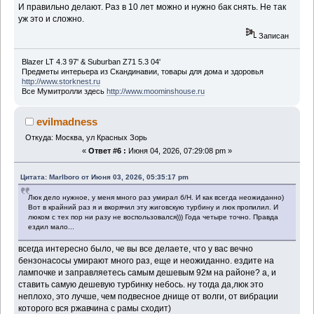
И правильно делают. Раз в 10 лет можно и нужно бак снять. Не так
уж это и сложно.
Записан
Blazer LT 4.3 97' & Suburban Z71 5.3 04'
Предметы интерьера из Скандинавии, товары для дома и здоровья
http://www.storknest.ru
Все Мумитролли здесь
http://www.moominshouse.ru
evilmadness
Откуда: Москва, ул Красных Зорь
«
Ответ #6 :
Июня 04, 2026, 07:29:08 pm »
Цитата: Marlboro от Июня 03, 2026, 05:35:17 pm
Люк дело нужное, у меня много раз умирал б/Н. И как всегда неожиданно)
Вот в крайний раз я и вкорячил эту жиговскую турбину и люк пропилил. И
люком с тех пор ни разу не воспользовался))) Года четыре точно. Правда
ездил мало...
всегда интересно было, че вы все делаете, что у вас вечно
бензонасосы умирают много раз, еще и неожиданно. ездите на
лампочке и заправляетесь самым дешевым 92м на районе? а, и
ставить самую дешевую турбинку небось. ну тогда да,люк это
неплохо, это лучше, чем подвесное днище от волги, от вибрации
которого вся ржавчина с рамы сходит)