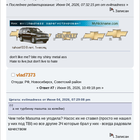
«
Последнее редактирование: Июня 04, 2026, 07:32:15 pm от evilmadness
»
Записан
don't like me? bite my shiny metal ass
Hate to live,but don't live to hate
vlad7373
Откуда: РФ, Новосибирск, Советский район
«
Ответ #7 :
Июня 05, 2026, 10:49:18 pm »
Цитата: evilmadness от Июня 04, 2026, 07:29:08 pm
а не турбинку masuma за копейки)
Чем тебе Masuma не угодила? Насос их не ставил (просто не нашел
у них под TBI) но все другие ЗЧ которые брал у них - всегда радовали
качеством
Записан