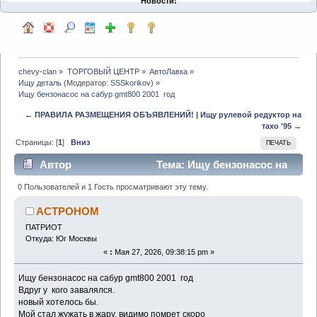
Новости:
chevy-clan
»
ТОРГОВЫЙ ЦЕНТР
»
АвтоЛавка
»
Ищу деталь
(Модератор:
SSSkorikov
) »
Ищу бензонасос на сабур gmt800 2001  год
← ПРАВИЛА РАЗМЕЩЕНИЯ ОБЪЯВЛЕНИЙ!
|
Ищу рулевой редуктор на
тахо '95 →
Страницы: [
1
]
Вниз
ПЕЧАТЬ
Автор
Тема: Ищу бензонасос на
сабур gmt800 2001 год (Прочитано 1656 раз)
0 Пользователей и 1 Гость просматривают эту тему.
ACTPOHOM
ПАТРИОТ
Откуда: Юг Москвы
«
:
Мая 27, 2026, 09:38:15 pm »
Ищу бензонасос на сабур gmt800 2001 год
Вдруг у кого завалялся.
новый хотелось бы.
Мой стал жужать в жару, видимо помрет скоро