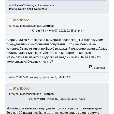
don't like me? bite my shiny metal ass
Hate to live,but don't live to hate
Marlboro
Откуда: Московская обл. Дмитров
«
Ответ #9 :
Июня 07, 2026, 02:35:24 pm »
А оригинал за 50тыщ типа в Америке делается))) На супервумном
оборудовании с микронными допусками. В той же Мексике на
коленке. Ставь от жиги, по 1к руб их каждый год можно менять. А люк
пилить надо к кузовщикам ехать, они болгарки не бояться.
Разбирать там нечего и сидушки не надо снимать. Ты б/Н менять
тоже сидушки будешь снимать?
Записан
Tahoe 2001 5,3L, канадец, суспенж 2", БФ АТ 33"
Marlboro
Откуда: Московская обл. Дмитров
«
Ответ #10 :
Июня 07, 2026, 02:47:35 pm »
И китайское качество надо давно признать растёт с каждым днём.
Это лет 10 назад них были авто, гниющие ведра за одну зиму с