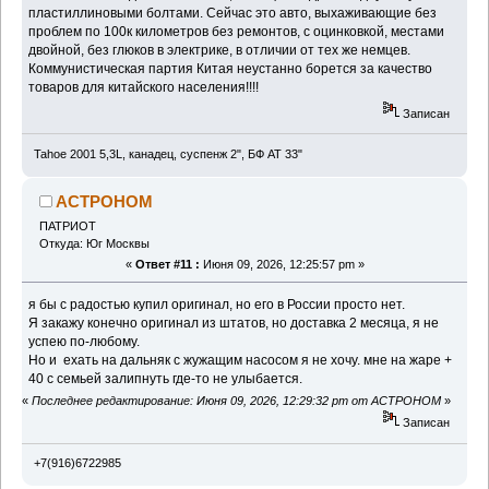
пластиллиновыми болтами. Сейчас это авто, выхаживающие без
проблем по 100к километров без ремонтов, с оцинковкой, местами
двойной, без глюков в электрике, в отличии от тех же немцев.
Коммунистическая партия Китая неустанно борется за качество
товаров для китайского населения!!!!
Записан
Tahoe 2001 5,3L, канадец, суспенж 2", БФ АТ 33"
ACTPOHOM
ПАТРИОТ
Откуда: Юг Москвы
«
Ответ #11 :
Июня 09, 2026, 12:25:57 pm »
я бы с радостью купил оригинал, но его в России просто нет.
Я закажу конечно оригинал из штатов, но доставка 2 месяца, я не
успею по-любому.
Но и ехать на дальняк с жужащим насосом я не хочу. мне на жаре +
40 с семьей залипнуть где-то не улыбается.
«
Последнее редактирование: Июня 09, 2026, 12:29:32 pm от ACTPOHOM
»
Записан
+7(916)6722985