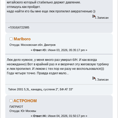
китайского который стабильно держит давление.
отпишусь как пройдет.
надо найти кто бы мне еще люк пропилил аккуратненько ))
Записан
+7(916)6722985
Marlboro
Откуда: Московская обл. Дмитров
«
Ответ #3 :
Июня 03, 2026, 05:35:17 pm »
Люк дело нужное, у меня много раз умирал б/Н. И как всегда
неожиданно) Вот в крайний раз я и вкорячил эту жиговскую турбину
и люк пропилил. И люком с тех пор ни разу не воспользовался)))
Года четыре точно. Правда ездил мало...
Записан
Tahoe 2001 5,3L, канадец, суспенж 2", БФ АТ 33"
ACTPOHOM
ПАТРИОТ
Откуда: Юг Москвы
«
Ответ #4 :
Июня 04, 2026, 01:50:17 pm »