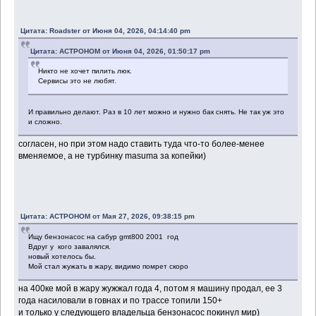
Цитата: Roadster от Июня 04, 2026, 04:14:40 pm
Цитата: ACTPOHOM от Июня 04, 2026, 01:50:17 pm
Никто не хочет пилить люк.
Сервисы это не любят.
И правильно делают. Раз в 10 лет можно и нужно бак снять. Не так уж это
и сложно.
согласен, но при этом надо ставить туда что-то более-менее
вменяемое, а не турбинку masuma за копейки)
Цитата: ACTPOHOM от Мая 27, 2026, 09:38:15 pm
Ищу бензонасос на сабур gmt800 2001 год
Вдруг у кого завалялся.
новый хотелось бы.
Мой стал жужать в жару, видимо помрет скоро
на 400ке мой в жару жужжал года 4, потом я машину продал, ее 3
года насиловали в говнах и по трассе топили 150+
и только у следующего владельца бензонасос покинул мир)