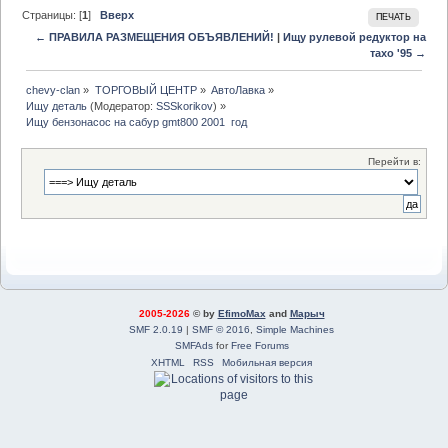
Страницы: [
1
]
Вверх
ПЕЧАТЬ
← ПРАВИЛА РАЗМЕЩЕНИЯ ОБЪЯВЛЕНИЙ!
|
Ищу рулевой редуктор на
тахо '95 →
chevy-clan
»
ТОРГОВЫЙ ЦЕНТР
»
АвтоЛавка
»
Ищу деталь
(Модератор:
SSSkorikov
) »
Ищу бензонасос на сабур gmt800 2001  год
Перейти в:
2005-2026
© by
EfimoMax
and
Марыч
SMF 2.0.19
|
SMF © 2016
,
Simple Machines
SMFAds
for
Free Forums
XHTML
RSS
Мобильная версия