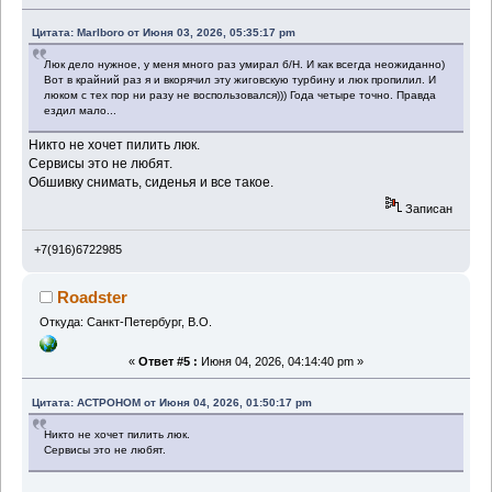
Цитата: Marlboro от Июня 03, 2026, 05:35:17 pm
Люк дело нужное, у меня много раз умирал б/Н. И как всегда неожиданно)
Вот в крайний раз я и вкорячил эту жиговскую турбину и люк пропилил. И
люком с тех пор ни разу не воспользовался))) Года четыре точно. Правда
ездил мало...
Никто не хочет пилить люк.
Сервисы это не любят.
Обшивку снимать, сиденья и все такое.
Записан
+7(916)6722985
Roadster
Откуда: Санкт-Петербург, В.О.
«
Ответ #5 :
Июня 04, 2026, 04:14:40 pm »
Цитата: ACTPOHOM от Июня 04, 2026, 01:50:17 pm
Никто не хочет пилить люк.
Сервисы это не любят.