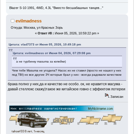
Blazer S-10 1991, 4WD, 4.3L "Вместо бесшабашных танцев..."
evilmadness
Откуда: Москва, ул Красных Зорь
«
Ответ #8 :
Июня 05, 2026, 10:59:22 pm »
Цитата: vlad7373 от Июня 05, 2026, 10:49:18 pm
Цитата: evilmadness от Июня 04, 2026, 07:29:08 pm
а не турбинку masuma за копейки)
Чем тебе Masuma не угодила? Насос их не ставил (просто не нашел у них
под TBI) но все другие ЗЧ которые брал у них - всегда радовали качеством
брака полно у них,да и качество не особо. ок, не нравится масума -
давай стеллокс скажу)такое же китайское говно с эффектом лотереи
Записан