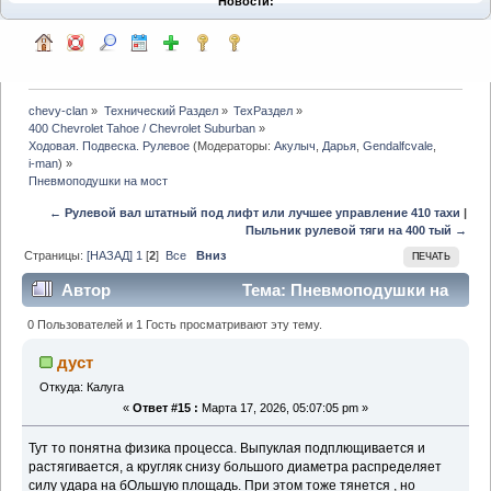
Новости:
chevy-clan
»
Технический Раздел
»
ТехРаздел
»
400 Chevrolet Tahoe / Chevrolet Suburban
»
Ходовая. Подвеска. Рулевое
(Модераторы:
Акулыч
,
Дарья
,
Gendalfcvale
,
i-man
) »
Пневмоподушки на мост
← Рулевой вал штатный под лифт или лучшее управление 410 тахи
|
Пыльник рулевой тяги на 400 тый →
Страницы:
[НАЗАД]
1
[
2
]
Все
Вниз
ПЕЧАТЬ
Автор
Тема: Пневмоподушки на
мост (Прочитано 1698 раз)
0 Пользователей и 1 Гость просматривают эту тему.
дуст
Откуда: Калуга
«
Ответ #15 :
Марта 17, 2026, 05:07:05 pm »
Тут то понятна физика процесса. Выпуклая подплющивается и
растягивается, а кругляк снизу большого диаметра распределяет
силу удара на бОльшую площадь. При этом тоже тянется , но