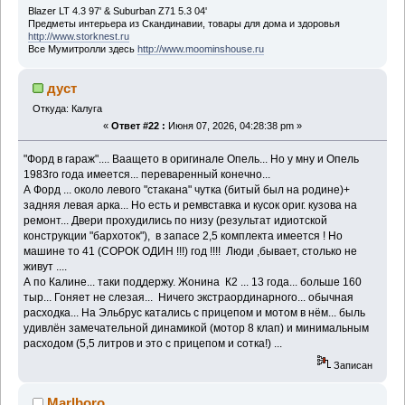
Blazer LT 4.3 97' & Suburban Z71 5.3 04'
Предметы интерьера из Скандинавии, товары для дома и здоровья
http://www.storknest.ru
Все Мумитролли здесь
http://www.moominshouse.ru
дуст
Откуда: Калуга
«
Ответ #22 :
Июня 07, 2026, 04:28:38 pm »
"Форд в гараж".... Ваащето в оригинале Опель... Но у мну и Опель
1983го года имеется... переваренный конечно...
А Форд ... около левого "стакана" чутка (битый был на родине)+
задняя левая арка... Но есть и ремвставка и кусок ориг. кузова на
ремонт... Двери прохудились по низу (результат идиотской
конструкции "бархоток"), в запасе 2,5 комплекта имеется ! Но
машине то 41 (СОРОК ОДИН !!!) год !!!! Люди ,бывает, столько не
живут ....
А по Калине... таки поддержу. Жонина К2 ... 13 года... больше 160
тыр... Гоняет не слезая... Ничего экстраординарного... обычная
расходка... На Эльбрус катались с прицепом и мотом в нём... быль
удивлён замечательной динамикой (мотор 8 клап) и минимальным
расходом (5,5 литров и это с прицепом и сотка!) ...
Записан
Marlboro