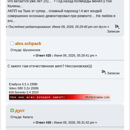
что катается уже лет 25)... + Год назад полморды менял у той
Калины...
АКПП на Тахе эт супер... плавный пароход ! А вот кондей
совершенно осознано демонтировал при ремонте.... Не люблю я
его...
«
Последнее редактирование: Июня 09, 2026, 05:29:40 pm от дуст
»
Записан
alex.schpack
Откуда: Шушенское
«
Ответ #25 :
Июня 09, 2026, 05:28:41 pm »
С какого там отечественная акпп? Ниссановская)))
Записан
Елабуга 4,3 л 1998г
Volvo S80 3.2л 2008г
KIA Sorento 2,4 2010
дуст
Откуда: Калуга
«
Ответ #26 :
Июня 09, 2026, 05:31:42 pm »