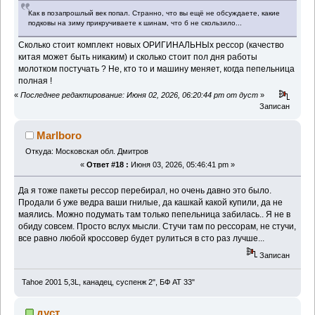
Как в позапрошлый век попал. Странно, что вы ещё не обсуждаете, какие
подковы на зиму прикручиваете к шинам, что б не скользило...
Сколько стоит комплект новых ОРИГИНАЛЬНЫх рессор (качество
китая может быть никаким) и сколько стоит пол дня работы
молотком постучать ? Не, кто то и машину меняет, когда пепельница
полная !
«
Последнее редактирование: Июня 02, 2026, 06:20:44 pm от дуст
»
Записан
Marlboro
Откуда: Московская обл. Дмитров
«
Ответ #18 :
Июня 03, 2026, 05:46:41 pm »
Да я тоже пакеты рессор перебирал, но очень давно это было.
Продали б уже ведра ваши гнилые, да кашкай какой купили, да не
маялись. Можно подумать там только пепельница забилась.. Я не в
обиду совсем. Просто вслух мысли. Стучи там по рессорам, не стучи,
все равно любой кроссовер будет рулиться в сто раз лучше...
Записан
Tahoe 2001 5,3L, канадец, суспенж 2", БФ АТ 33"
дуст