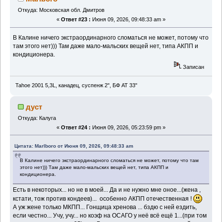
Откуда: Московская обл. Дмитров
«
Ответ #23 :
Июня 09, 2026, 09:48:33 am »
В Калине ничего экстраординарного сломаться не может, потому что
там этого нет))) Там даже мало-мальских вещей нет, типа АКПП и
кондиционера.
Записан
Tahoe 2001 5,3L, канадец, суспенж 2", БФ АТ 33"
дуст
Откуда: Калуга
«
Ответ #24 :
Июня 09, 2026, 05:23:59 pm »
Цитата: Marlboro от Июня 09, 2026, 09:48:33 am
В Калине ничего экстраординарного сломаться не может, потому что там
этого нет))) Там даже мало-мальских вещей нет, типа АКПП и
кондиционера.
Есть в некоторых... но не в моей... Да и не нужно мне оное...(жена ,
кстати, тож против кондеев)... особенно АКПП отечественная !
А уж жене только МКПП... Гонщица хренова ... бздю с ней ездить,
если честно... Учу, учу... но коэф на ОСАГО у неё всё ещё 1...(при том