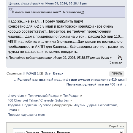
Цитата: alex.schpack от Июня 09, 2026, 05:28:41 pm
С какого там отечественная акпп? Ниссановская)))
Надо же... не знал.... Побегу прикупить пару!
Конкретно для К-2 с 8 клап и грантовской коробкой - всё очень
хорошо соответствует...Тяговитое, не требует переключений
лишних... Даж с прицепом по горкам на 5 той... расход 5,5 при 110....
АКПП на любителя ... ну или блондинку... Даж мысли не возникало о
необходимости АКПП для Калины... Всё самодостаточно... разве что
круиза не хватает... и то можно внедрить.
«
Последнее редактирование: Июня 09, 2026, 05:38:57 pm от дуст
»
Записан
Страницы:
[НАЗАД]
1
[
2
]
Все
Вверх
ПЕЧАТЬ
← Рулевой вал штатный под лифт или лучшее управление 410 тахи
|
Пыльник рулевой тяги на 400 тый →
chevy-clan
»
Технический Раздел
»
ТехРаздел
»
400 Chevrolet Tahoe / Chevrolet Suburban
»
Ходовая. Подвеска. Рулевое
(Модераторы:
Акулыч
,
Дарья
,
Gendalfcvale
,
i-man
) »
Пневмоподушки на мост
Перейти в: