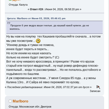
Откуда: Калуга
«
Ответ #19 :
Июня 04, 2026, 06:58:20 pm »
Цитата: Marlboro от Июня 03, 2026, 05:46:41 pm
Продали б уже ведра ваши гнилые, да кашкай какой купили, да не
маялись.
Ну вы нам на покупку тех Кашкаев пробашляйте сначала... а потом
мы уже посмотрим ...
"Ихнему дождь и туман не помеха,
ихнее будет переть и переть...
Но если ихним на наше наехать
больно на ихнее будет смотреть !" (С)
Вот не хочу никакого кроссовера, в принципе ! Разве что крузак
старый или патрол квадратный... ну ещё ровер-дефендер плоско-
панельный... когда то рассматривал.... Но не попалось достойного и
подьёмного по башлям.
А уж современные жестянки... У меня Сиерра 85 года... а у жены
Калина 13го... И Сайра её явно переживёт по кузову..
«
Последнее редактирование: Июня 04, 2026, 07:01:37 pm от дуст
»
Записан
Marlboro
Откуда: Московская обл. Дмитров