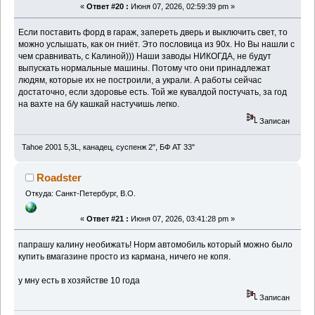
«
Ответ #20 :
Июня 07, 2026, 02:59:39 pm »
Если поставить форд в гараж, запереть дверь и выключить свет, то
можно услышать, как он гниёт. Это пословица из 90х. Но Вы нашли с
чем сравнивать, с Калиной))) Наши заводы НИКОГДА, не будут
выпускать нормальные машины. Потому что они принадлежат
людям, которые их не построили, а украли. А работы сейчас
достаточно, если здоровье есть. Той же кувалдой постучать, за год
на вахте на б/у кашкай настучишь легко.
Записан
Tahoe 2001 5,3L, канадец, суспенж 2", БФ АТ 33"
Roadster
Откуда: Санкт-Петербург, В.О.
«
Ответ #21 :
Июня 07, 2026, 03:41:28 pm »
папрашу калину необижать! Норм автомобиль который можно было
купить вмагазине просто из кармана, ничего не копя.
у мну есть в хозяйстве 10 года
Записан