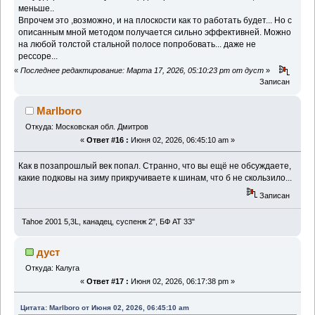
меньше..
Впрочем это ,возможно, и на плоскости как то работать будет... Но с
описанным мной методом получается сильно эффективней. Можно
на любой толстой стальной полосе попробовать... даже не
рессоре...
«
Последнее редактирование: Марта 17, 2026, 05:10:23 pm от дуст
»
Записан
Marlboro
Откуда: Московская обл. Дмитров
«
Ответ #16 :
Июня 02, 2026, 06:45:10 am »
Как в позапрошлый век попал. Странно, что вы ещё не обсуждаете,
какие подковы на зиму прикручиваете к шинам, что б не скользило...
Записан
Tahoe 2001 5,3L, канадец, суспенж 2", БФ АТ 33"
дуст
Откуда: Калуга
«
Ответ #17 :
Июня 02, 2026, 06:17:38 pm »
Цитата: Marlboro от Июня 02, 2026, 06:45:10 am