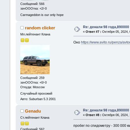
Сообщений: 566
зачОООтка: +2/-0
Carmageddon is our only hope
Re: денали 98 года,890000
random clicker
«
Ответ #7 :
Октября 05, 2024, 
Мл.лейтенант Клана
Оно
https://www.avito.ru/penza/
Сообщений: 259
зачОООтка: +0/-0
Откуда: Moscow
Случайный прохожий
Авто: Suburban 5.3 2001
Re: денали 98 года,890000
Genadu
«
Ответ #8 :
Октября 06, 2024, 
Ст.лейтенант Клана
пробег по спидометру - 300 000 к
Сообщений: 562