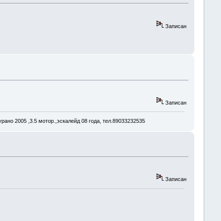
Записан
Записан
рано 2005 ,3.5 мотор.,эскалейд 08 года, тел.89033232535
Записан