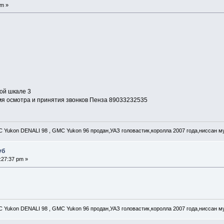
pm »
ой шкале 3
мя осмотра и принятия звонков Пенза 89033232535
C Yukon DENALI 98 , GMC Yukon 96 продан,УАЗ головастик,королла 2007 года,ниссан му
уб
:27:37 pm »
C Yukon DENALI 98 , GMC Yukon 96 продан,УАЗ головастик,королла 2007 года,ниссан му