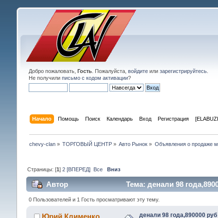
Добро пожаловать,
Гость
. Пожалуйста,
войдите
или
зарегистрируйтесь
.
Не получили
письмо с кодом активации
?
Начало
Помощь
Поиск
Календарь
Вход
Регистрация
[ELABUZE
chevy-clan
»
ТОРГОВЫЙ ЦЕНТР
»
Авто Рынок
»
Объявления о продаже 
Страницы: [
1
]
2
[ВПЕРЕД]
Все
Вниз
Автор
Тема: денали 98 года,890
0 Пользователей и 1 Гость просматривают эту тему.
денали 98 года,890000 руб
Юрий Клименко