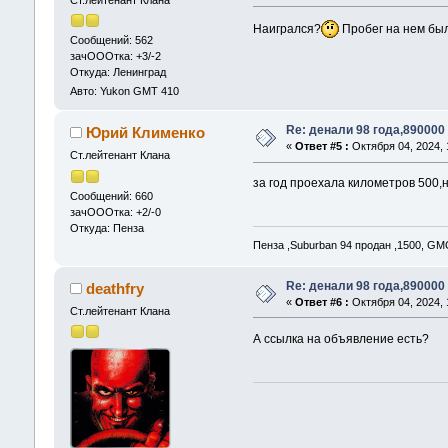
Наигрался?
Пробег на нем был
Сообщений: 562
зачОООтка: +3/-2
Откуда: Ленинград
Авто: Yukon GMT 410
Re: денали 98 года,890000
Юрий Клименко
«
Ответ #5 :
Октября 04, 2024, 
Ст.лейтенант Клана
за год проехала километров 500,
Сообщений: 660
зачОООтка: +2/-0
Откуда: Пенза
Пенза ,Suburban 94 продан ,1500, GM
Re: денали 98 года,890000
deathfry
«
Ответ #6 :
Октября 04, 2024, 
Ст.лейтенант Клана
А ссылка на объявление есть?