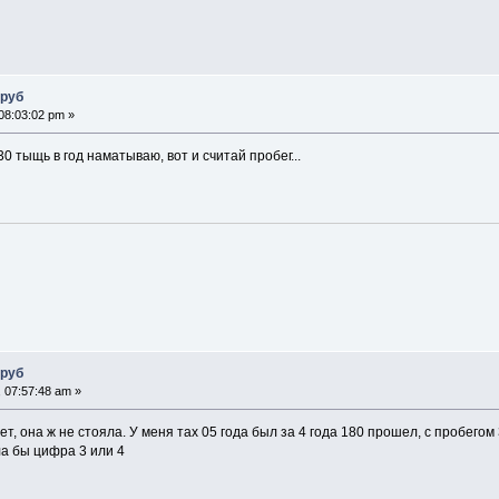
 руб
08:03:02 pm »
 30 тыщь в год наматываю, вот и считай пробег...
 руб
 07:57:48 am »
т, она ж не стояла. У меня тах 05 года был за 4 года 180 прошел, с пробегом
ла бы цифра 3 или 4