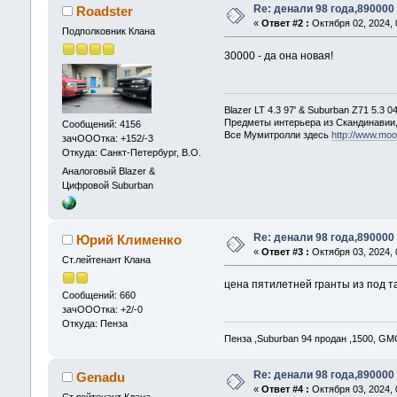
Re: денали 98 года,890000
Roadster
«
Ответ #2 :
Октября 02, 2024, 
Подполковник Клана
30000 - да она новая!
Blazer LT 4.3 97' & Suburban Z71 5.3 04
Предметы интерьера из Скандинавии,
Сообщений: 4156
Все Мумитролли здесь
http://www.mo
зачОООтка: +152/-3
Откуда: Санкт-Петербург, В.О.
Аналоговый Blazer &
Цифровой Suburban
Re: денали 98 года,890000
Юрий Клименко
«
Ответ #3 :
Октября 03, 2024, 
Ст.лейтенант Клана
цена пятилетней гранты из под т
Сообщений: 660
зачОООтка: +2/-0
Откуда: Пенза
Пенза ,Suburban 94 продан ,1500, GM
Re: денали 98 года,890000
Genadu
«
Ответ #4 :
Октября 03, 2024, 
Ст.лейтенант Клана