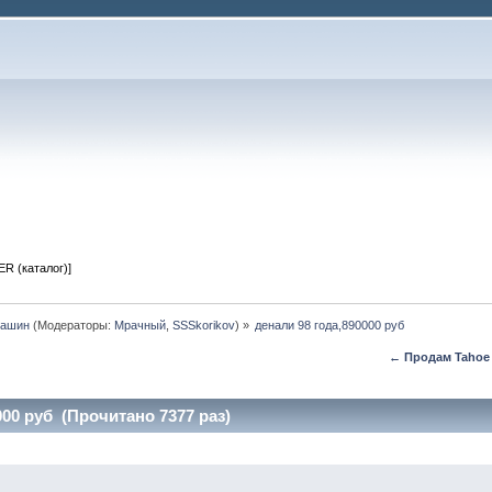
R (каталог)]
машин
(Модераторы:
Мрачный
,
SSSkorikov
) »
денали 98 года,890000 руб
← Продам Tahoe 9
000 руб (Прочитано 7377 раз)