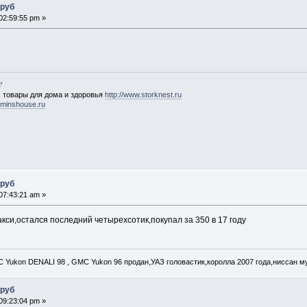
 руб
02:59:55 pm »
'
 товары для дома и здоровья
http://www.storknest.ru
ominshouse.ru
 руб
07:43:21 am »
акси,остался последний четырехсотик,покупал за 350 в 17 году
C Yukon DENALI 98 , GMC Yukon 96 продан,УАЗ головастик,королла 2007 года,ниссан му
 руб
09:23:04 pm »