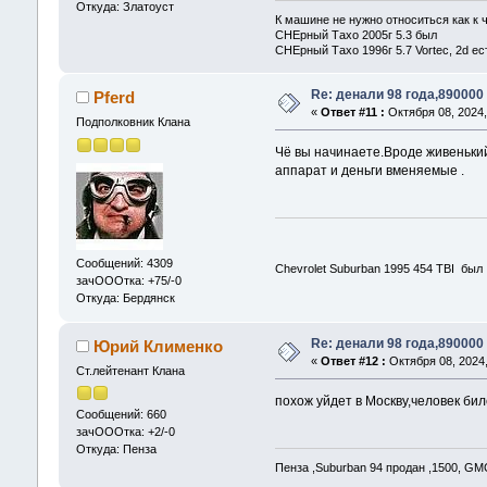
Откуда: Златоуст
К машине не нужно относиться как к 
CHEрный Тахо 2005г 5.3 был
CHEрный Тахо 1996г 5.7 Vortec, 2d ес
Re: денали 98 года,890000
Pferd
«
Ответ #11 :
Октября 08, 2024,
Подполковник Клана
Чё вы начинаете.Вроде живеньки
аппарат и деньги вменяемые .
Сообщений: 4309
Chevrolet Suburban 1995 454 TBI был
зачОООтка: +75/-0
Откуда: Бердянск
Re: денали 98 года,890000
Юрий Клименко
«
Ответ #12 :
Октября 08, 2024,
Ст.лейтенант Клана
похож уйдет в Москву,человек би
Сообщений: 660
зачОООтка: +2/-0
Откуда: Пенза
Пенза ,Suburban 94 продан ,1500, GM