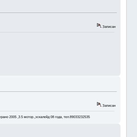
Записан
Записан
рано 2005 ,3.5 мотор.,эскалейд 08 года, тел.89033232535