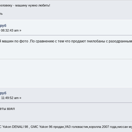
человеку - машину нужно любить!
ть
 руб
 08:32:43 am »
й машин по фото .По сравнению с тем что продают гнилобаны с разодранным
 руб
 11:49:52 am »
леты взял
C Yukon DENALI 98 , GMC Yukon 96 продан,УАЗ головастик,королла 2007 года,ниссан му