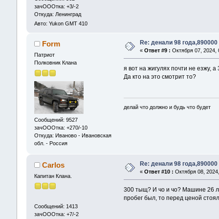
зачОООтка: +3/-2
Откуда: Ленинград
Авто: Yukon GMT 410
Re: денали 98 года,890000
Form
«
Ответ #9 :
Октября 07, 2024, 
Патриот
Полковник Клана
я вот на жигулях почти не езжу, а
Да кто на это смотрит то?
делай что должно и будь что будет
Сообщений: 9527
зачОООтка: +270/-10
Откуда: Иваново - Ивановская
обл. - Россия
Re: денали 98 года,890000
Carlos
«
Ответ #10 :
Октября 08, 2024,
Капитан Клана.
300 тыщ? И чо и чо? Машине 26 ле
пробег был, то перед ценой стоя
Сообщений: 1413
зачОООтка: +7/-2