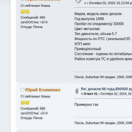
«
:
Октября 02, 2024, 01:12:04 
Ст.лейтенант Клана
Марка, модель юкон денали
Сообщений: 660
Год выпуска 1998
зачОООтка: +2/-0
Пробег по спидометру 30000
Откуда: Пенза
Цвет металлик
Тип двигателя, объем 5.7
Мощность по ПТС / реальная235
КПП акпп
Привод!полный
Состояние - оценка по пятибальн
Район осмотра ТС и удобное вре
Пенза ,Suburban 94 продан ,1500, GM
Re: денали 98 года,890000 р
Юрий Клименко
«
Ответ #1 :
Октября 02, 2024, 01
Ст.лейтенант Клана
Примерно так
Сообщений: 660
зачОООтка: +2/-0
Откуда: Пенза
Пенза ,Suburban 94 продан ,1500, GM