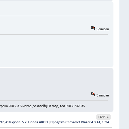
Записан
Записан
рано 2005 ,3.5 мотор.,эскалейд 08 года, тел.89033232535
ПЕЧАТЬ
7, 410 кузов, 5.7. Новая АКПП
|
Продажа Chevrolet Blazer 4.3 AT, 1994 →