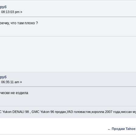
 руб
 08:13:03 pm »
ечку, что там плохо ?
 руб
 06:35:11 am »
ически не ездила
C Yukon DENALI 98 , GMC Yukon 96 продан,УАЗ головастик,королла 2007 года,ниссан му
← Продам Tahoe 9