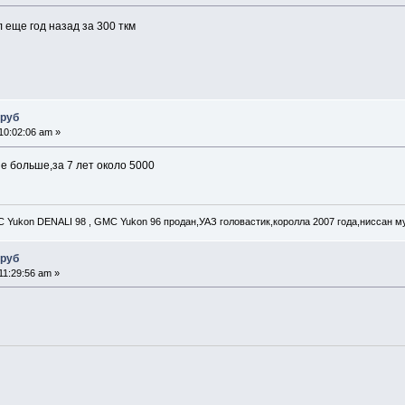
 еще год назад за 300 ткм
 руб
10:02:06 am »
не больше,за 7 лет около 5000
C Yukon DENALI 98 , GMC Yukon 96 продан,УАЗ головастик,королла 2007 года,ниссан му
 руб
11:29:56 am »