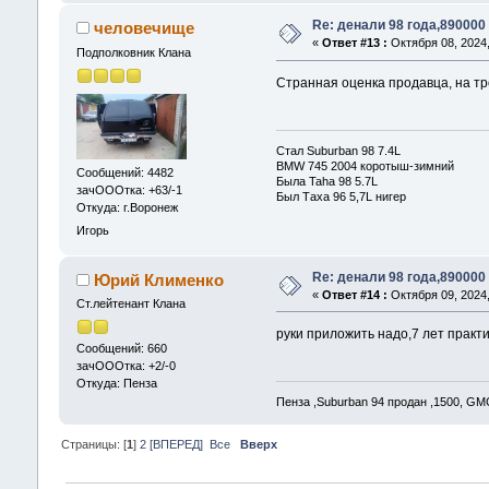
Re: денали 98 года,890000
человечище
«
Ответ #13 :
Октября 08, 2024,
Подполковник Клана
Странная оценка продавца, на тро
Стал Suburban 98 7.4L
BMW 745 2004 коротыш-зимний
Сообщений: 4482
Была Taha 98 5.7L
зачОООтка: +63/-1
Был Таха 96 5,7L нигер
Откуда: г.Воронеж
Игорь
Re: денали 98 года,890000
Юрий Клименко
«
Ответ #14 :
Октября 09, 2024,
Ст.лейтенант Клана
руки приложить надо,7 лет практ
Сообщений: 660
зачОООтка: +2/-0
Откуда: Пенза
Пенза ,Suburban 94 продан ,1500, GM
Страницы: [
1
]
2
[ВПЕРЕД]
Все
Вверх