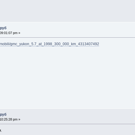
 руб
09:01:07 pm »
avtomobili/gmc_yukon_5.7_at_1998_300_000_km_4313407492
 руб
10:25:28 pm »
м.