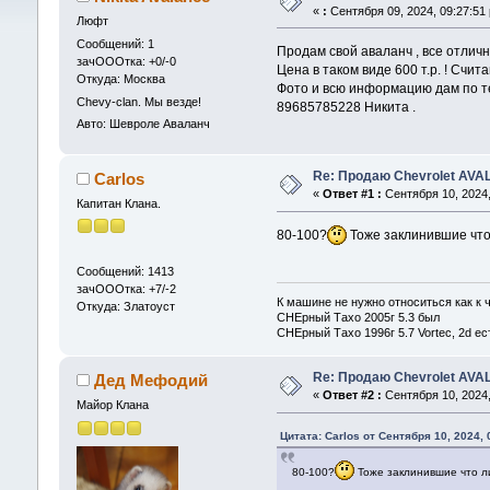
«
:
Сентября 09, 2024, 09:27:51
Люфт
Сообщений: 1
Продам свой аваланч , все отлично
зачОООтка: +0/-0
Цена в таком виде 600 т.р. ! Счит
Откуда: Москва
Фото и всю информацию дам по т
Chevy-clan. Мы везде!
89685785228 Никита .
Авто: Шевроле Аваланч
Re: Продаю Chevrolet AV
Carlos
«
Ответ #1 :
Сентября 10, 2024,
Капитан Клана.
80-100?
Тоже заклинившие что
Сообщений: 1413
зачОООтка: +7/-2
К машине не нужно относиться как к 
Откуда: Златоуст
CHEрный Тахо 2005г 5.3 был
CHEрный Тахо 1996г 5.7 Vortec, 2d ес
Re: Продаю Chevrolet AV
Дед Мефодий
«
Ответ #2 :
Сентября 10, 2024,
Майор Клана
Цитата: Carlos от Сентября 10, 2024,
80-100?
Тоже заклинившие что л