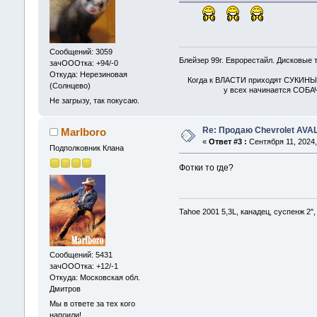
Сообщений: 3059
Блейзер 99г. Еврорестайл. Дисковые 
зачОООтка: +94/-0
Откуда: Нерезиновая
Когда к ВЛАСТИ приходят СУКИНЫ
(Солнцево)
у всех начинается СОБАЧЬ
Не загрызу, так покусаю.
Re: Продаю Chevrolet AV
Marlboro
«
Ответ #3 :
Сентября 11, 2024,
Подполковник Клана
Фотки то где?
Tahoe 2001 5,3L, канадец, суспенж 2",
Сообщений: 5431
зачОООтка: +12/-1
Откуда: Московская обл.
Дмитров
Мы в ответе за тех кого
напоили!