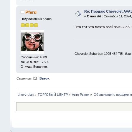
Re: Продаю Chevrolet AV
Pferd
«
Ответ #4 :
Сентября 11, 2024,
Подполковник Клана
Это тот что мечта всей жизни об
Chevrolet Suburban 1995 454 TBI был
Сообщений: 4309
зачОООтка: +75/-0
Откуда: Бердянск
Страницы: [
1
]
Вверх
chevy-clan
»
ТОРГОВЫЙ ЦЕНТР
»
Авто Рынок
»
Объявления о продаже 