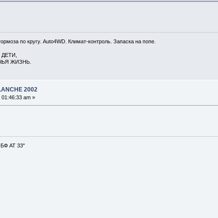
тормоза по кругу. Auto4WD. Климат-контроль. Запаска на попе.
 ДЕТИ,
Я ЖИЗНЬ.
ALANCHE 2002
 01:46:33 am »
 БФ АТ 33"