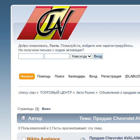
Добро пожаловать,
Гость
. Пожалуйста,
войдите
или
зарегистрируйтесь
.
Не получили
письмо с кодом активации
?
Начало
Помощь
Поиск
Календарь
Вход
Регистрация
[ELABUZE
chevy-clan
»
ТОРГОВЫЙ ЦЕНТР
»
Авто Рынок
»
Объявления о продаже 
Страницы: [
1
]
Вниз
Автор
Тема: Продаю Chevrolet A
0 Пользователей и 1 Гость просматривают эту тему.
Продаю Chevrolet AVALAN
Nikita Avalance