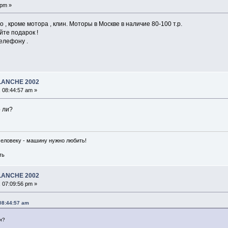
 pm »
 , кроме мотора , клин. Моторы в Москве в наличие 80-100 т.р.
айте подарок !
елефону .
ALANCHE 2002
 08:44:57 am »
 ли?
человеку - машину нужно любить!
ть
ALANCHE 2002
 07:09:56 pm »
 08:44:57 am
и?