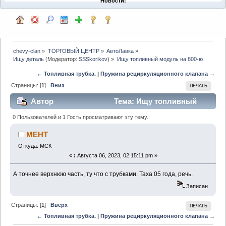
Новости:
chevy-clan
»
ТОРГОВЫЙ ЦЕНТР
»
АвтоЛавка
»
Ищу деталь
(Модератор:
SSSkorikov
) »
Ищу топливный модуль на 800-ю
← Топливная трубка.
|
Пружина рециркуляционного клапана →
Страницы: [
1
]
Вниз
ПЕЧАТЬ
Автор
Тема: Ищу топливный
модуль на 800-ю (Прочитано 1581 раз)
0 Пользователей и 1 Гость просматривают эту тему.
МЕНТ
Откуда: МСК
«
:
Августа 06, 2023, 02:15:11 pm »
А точнее верхнюю часть, ту что с трубками. Таха 05 года, речь.
Записан
Страницы: [
1
]
Вверх
ПЕЧАТЬ
← Топливная трубка.
|
Пружина рециркуляционного клапана →