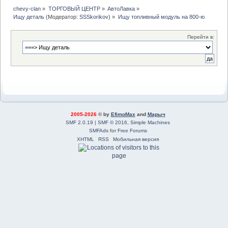
chevy-clan
»
ТОРГОВЫЙ ЦЕНТР
»
АвтоЛавка
»
Ищу деталь
(Модератор:
SSSkorikov
) »
Ищу топливный модуль на 800-ю
Перейти в:
2005-2026
© by
EfimoMax
and
Марыч
SMF 2.0.19
|
SMF © 2016
,
Simple Machines
SMFAds
for
Free Forums
XHTML
RSS
Мобильная версия