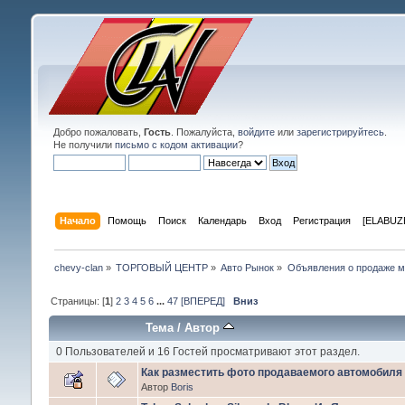
Добро пожаловать,
Гость
. Пожалуйста,
войдите
или
зарегистрируйтесь
.
Не получили
письмо с кодом активации
?
Начало
Помощь
Поиск
Календарь
Вход
Регистрация
[ELABUZE
chevy-clan
»
ТОРГОВЫЙ ЦЕНТР
»
Авто Рынок
»
Объявления о продаже 
Страницы: [
1
]
2
3
4
5
6
...
47
[ВПЕРЕД]
Вниз
Тема
/
Автор
0 Пользователей и 16 Гостей просматривают этот раздел.
Как разместить фото продаваемого автомобиля
Автор
Boris