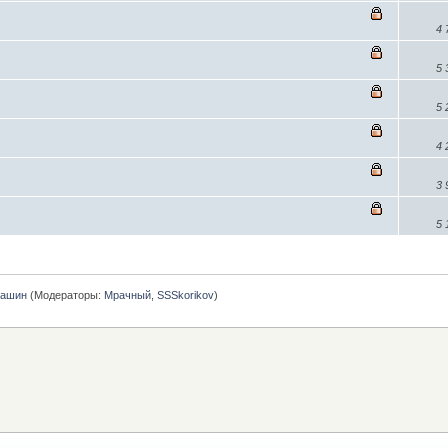
4
5
5
4
3
5
машин
(Модераторы:
Мрачный
,
SSSkorikov
)