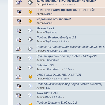
Tahoe Suburban Silverado Blazer Из Японии
Автор
driftasfck
«
1
2
3
4
5
6
Все
»
ПРАВИЛА РАЗМЕЩЕНИЯ ОБЪЯВЛЕНИЙ!
Автор
Марыч
Идеальное объявление!
Автор
Марыч
Меняю 2 на 1
Автор
$Кубинец
Продаю Блейзер Елабуга 2.2
Автор
$Кубинец
«
1
2
Все
»
Продам не профиль под восстановление или на 
Автор
$Кубинец
«
1
2
Все
»
Продам круглый Блейзер 1997г. - ПРОДАНО
Автор
--RacerMan--
Suburban '95
Автор
--RacerMan--
«
1
2
Все
»
GMC Yukon Denali RE:ANIMATOR
Автор
-GD-
«
1
2
3
4
5
Все
»
Непрофильный пузотер Logan (можно сносить)
Автор
-GD-
Тахо 400 1999 г
Автор
017
«
1
2
3
Все
»
Продам Шевроле Блейзер 2,2