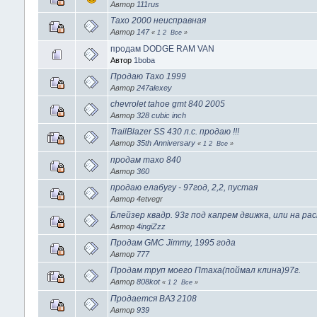
Автор
111rus
Тахо 2000 неисправная
Автор
147
«
1
2
Все
»
продам DODGE RAM VAN
Автор
1boba
Продаю Тахо 1999
Автор
247alexey
chevrolet tahoe gmt 840 2005
Автор
328 cubic inch
TrailBlazer SS 430 л.с. продаю !!!
Автор
35th Anniversary
«
1
2
Все
»
продам тахо 840
Автор
360
продаю елабугу - 97год, 2,2, пустая
Автор 4etvegr
Блейзер квадр. 93г под капрем движка, или на ра
Автор
4ingiZzz
Продам GMC Jimmy, 1995 года
Автор
777
Продам труп моего Птаха(поймал клина)97г.
Автор
808kot
«
1
2
Все
»
Продается ВАЗ 2108
Автор
939