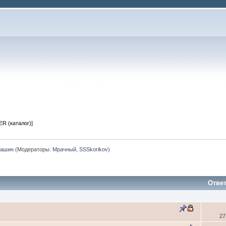
R (каталог)]
машин
(Модераторы:
Мрачный
,
SSSkorikov
)
Отве
27