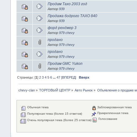
Продам Тахо 2003 год
Автор
939
Продажа бодрого ТАХО 840
Автор
939
форд ренджер 3
Автор
979 chevy
продано
Автор
979 chevy
продано
Автор
979 chevy
Продам GMC Yukon
Автор
979 chevy
Страницы: [
1
]
2
3
4
5
6
...
47
[ВПЕРЕД]
Вверх
chevy-clan
»
ТОРГОВЫЙ ЦЕНТР
»
Авто Рынок
»
Объявления о продаже 
Обычная тема
Заблокированная тема
Прикрепленная тема
Популярная тема (более 15 ответов)
Голосование
Очень популярная тема (более 25 ответов)