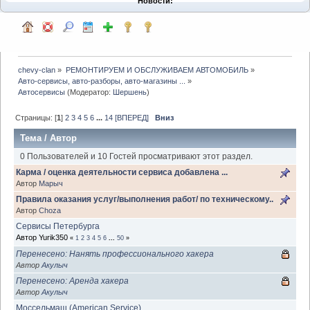
Новости:
chevy-clan
»
РЕМОНТИРУЕМ И ОБСЛУЖИВАЕМ АВТОМОБИЛЬ
»
Авто-сервисы, авто-разборы, авто-магазины ...
»
Автосервисы
(Модератор:
Шершень
)
Страницы: [
1
]
2
3
4
5
6
...
14
[ВПЕРЕД]
Вниз
Тема
/
Автор
0 Пользователей и 10 Гостей просматривают этот раздел.
Карма / оценка деятельности сервиса добавлена ...
Автор
Марыч
Правила оказания услуг/выполнения работ/ по техническому..
Автор
Choza
Сервисы Петербурга
Автор Yurik350
«
1
2
3
4
5
6
...
50
»
Перенесено: Нанять профессионального хакера
Автор
Акулыч
Перенесено: Аренда хакера
Автор
Акулыч
Моссельмаш (American Service)