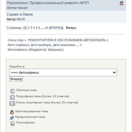
Перенесено: Профессиональный ремонт АКПП
Автор
hasaut
Сервис в Омске
Автор
Mix55
Страницы: [
1
]
2
3
4
5
6
...
14
[ВПЕРЕД]
Вверх
chevy-clan
»
РЕМОНТИРУЕМ И ОБСЛУЖИВАЕМ АВТОМОБИЛЬ
»
Авто-сервисы, авто-разборы, авто-магазины ...
»
Автосервисы
(Модератор:
Шершень
)
Перейти в:
Обычная тема
Популярная тема (более 15 ответов)
Очень популярная тема (более 25 ответов)
Заблокированная тема
Прикрепленная тема
Голосование