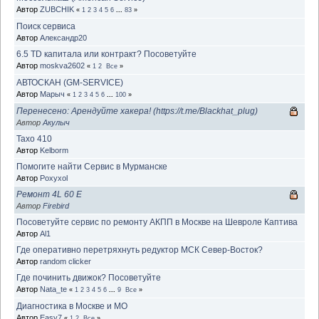
Автор
ZUBCHIK
«
1
2
3
4
5
6
...
83
»
Поиск сервиса
Автор
Александр20
6.5 TD капитала или контракт? Посоветуйте
Автор
moskva2602
«
1
2
Все
»
АВТОСКАН (GM-SERVICE)
Автор
Марыч
«
1
2
3
4
5
6
...
100
»
Перенесено: Арендуйте хакера! (https://t.me/Blackhat_plug)
Автор
Акулыч
Тахо 410
Автор
Kelborm
Помогите найти Сервис в Мурманске
Автор
Poxyxol
Ремонт 4L 60 E
Автор
Firebird
Посоветуйте сервис по ремонту АКПП в Москве на Шевроле Каптива
Автор
Al1
Где оперативно перетряхнуть редуктор МСК Север-Восток?
Автор
random clicker
Где починить движок? Посоветуйте
Автор
Nata_te
«
1
2
3
4
5
6
...
9
Все
»
Диагностика в Москве и МО
Автор
Easy7
«
1
2
Все
»