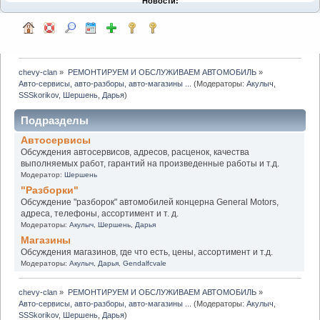
Новости:
chevy-clan
»
РЕМОНТИРУЕМ И ОБСЛУЖИВАЕМ АВТОМОБИЛЬ
»
Авто-сервисы, авто-разборы, авто-магазины ...
(Модераторы:
Акулыч
,
SSSkorikov
,
Шершень
,
Дарья
)
Подразделы
Автосервисы
Обсуждения автосервисов, адресов, расценок, качества
выполняемых работ, гарантий на произведенные работы и т.д.
Модератор:
Шершень
"Разборки"
Обсуждение "разборок" автомобилей концерна General Motors,
адреса, телефоны, ассортимент и т. д.
Модераторы:
Акулыч
,
Шершень
,
Дарья
Магазины
Обсуждения магазинов, где что есть, цены, ассортимент и т.д.
Модераторы:
Акулыч
,
Дарья
,
Gendalfcvale
chevy-clan
»
РЕМОНТИРУЕМ И ОБСЛУЖИВАЕМ АВТОМОБИЛЬ
»
Авто-сервисы, авто-разборы, авто-магазины ...
(Модераторы:
Акулыч
,
SSSkorikov
,
Шершень
,
Дарья
)