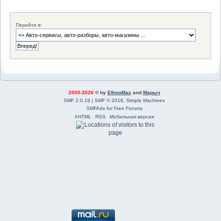
Перейти в:
2005-2026
© by
EfimoMax
and
Марыч
SMF 2.0.19
|
SMF © 2016
,
Simple Machines
SMFAds
for
Free Forums
XHTML
RSS
Мобильная версия