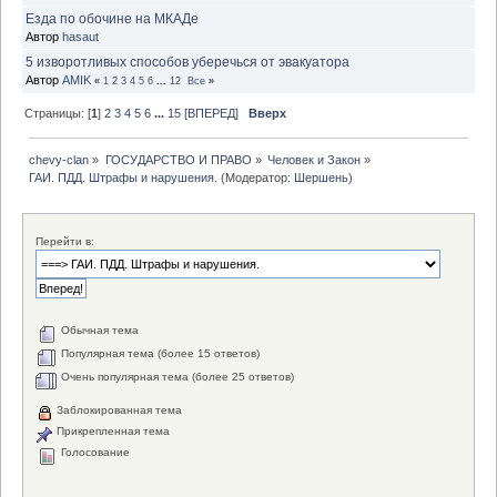
Езда по обочине на МКАДе
Автор
hasaut
5 изворотливых способов уберечься от эвакуатора
Автор
AMIK
«
1
2
3
4
5
6
...
12
Все
»
Страницы: [
1
]
2
3
4
5
6
...
15
[ВПЕРЕД]
Вверх
chevy-clan
»
ГОСУДАРСТВО И ПРАВО
»
Человек и Закон
»
ГАИ. ПДД. Штрафы и нарушения.
(Модератор:
Шершень
)
Перейти в:
Обычная тема
Популярная тема (более 15 ответов)
Очень популярная тема (более 25 ответов)
Заблокированная тема
Прикрепленная тема
Голосование