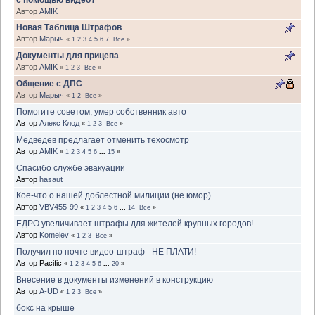
Автор
AMIK
Новая Таблица Штрафов
Автор
Марыч
«
1
2
3
4
5
6
7
Все
»
Документы для прицепа
Автор
AMIK
«
1
2
3
Все
»
Общение с ДПС
Автор
Марыч
«
1
2
Все
»
Помогите советом, умер собственник авто
Автор
Алекс Клод
«
1
2
3
Все
»
Медведев предлагает отменить техосмотр
Автор
AMIK
«
1
2
3
4
5
6
...
15
»
Спасибо службе эвакуации
Автор
hasaut
Кое-что о нашей доблестной милиции (не юмор)
Автор
VBV455-99
«
1
2
3
4
5
6
...
14
Все
»
ЕДРО увеличивает штрафы для жителей крупных городов!
Автор
Komelev
«
1
2
3
Все
»
Получил по почте видео-штраф - НЕ ПЛАТИ!
Автор Pacific
«
1
2
3
4
5
6
...
20
»
Внесение в документы изменений в конструкцию
Автор
A-UD
«
1
2
3
Все
»
бокс на крыше