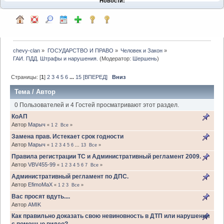
Новости:
chevy-clan
»
ГОСУДАРСТВО И ПРАВО
»
Человек и Закон
»
ГАИ. ПДД. Штрафы и нарушения.
(Модератор:
Шершень
)
Страницы: [
1
]
2
3
4
5
6
...
15
[ВПЕРЕД]
Вниз
Тема
/
Автор
0 Пользователей и 4 Гостей просматривают этот раздел.
КоАП
Автор
Марыч
«
1
2
Все
»
Замена прав. Истекает срок годности
Автор
Марыч
«
1
2
3
4
5
6
...
13
Все
»
Правила регистрации ТС и Административный регламент 2009.
Автор
VBV455-99
«
1
2
3
4
5
6
7
Все
»
Административный регламент по ДПС.
Автор
EfimoMaX
«
1
2
3
Все
»
Вас просят вдуть....
Автор
AMIK
Как правильно доказать свою невиновность в ДТП или нарушении
с помощью видео?