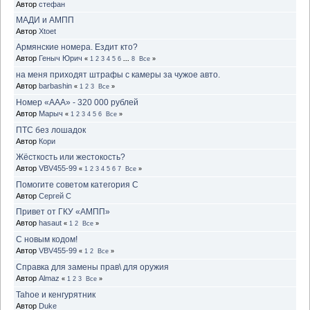
Автор
стефан
МАДИ и АМПП
Автор
Xtoet
Армянские номера. Ездит кто?
Автор
Геныч Юрич
«
1
2
3
4
5
6
...
8
Все
»
на меня приходят штрафы с камеры за чужое авто.
Автор
barbashin
«
1
2
3
Все
»
Номер «ААА» - 320 000 рублей
Автор
Марыч
«
1
2
3
4
5
6
Все
»
ПТС без лошадок
Автор
Кори
Жёсткость или жестокость?
Автор
VBV455-99
«
1
2
3
4
5
6
7
Все
»
Помогите советом категория С
Автор
Сергей С
Привет от ГКУ «АМПП»
Автор
hasaut
«
1
2
Все
»
С новым кодом!
Автор
VBV455-99
«
1
2
Все
»
Справка для замены прав\ для оружия
Автор
Almaz
«
1
2
3
Все
»
Tahoe и кенгурятник
Автор
Duke