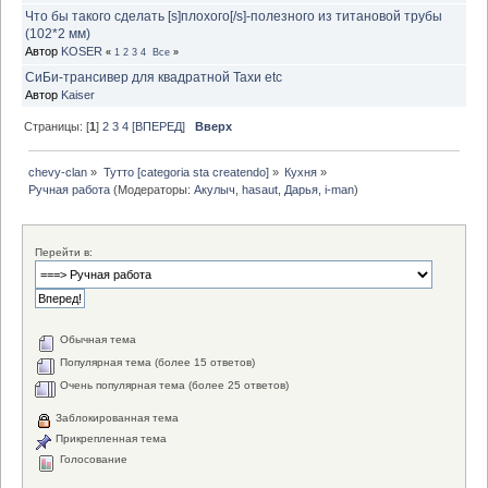
Что бы такого сделать [s]плохого[/s]-полезного из титановой трубы
(102*2 мм)
Автор
KOSER
«
1
2
3
4
Все
»
СиБи-трансивер для квадратной Тахи etc
Автор
Kaiser
Страницы: [
1
]
2
3
4
[ВПЕРЕД]
Вверх
chevy-clan
»
Тутто [categoria sta createndo]
»
Кухня
»
Ручная работа
(Модераторы:
Акулыч
,
hasaut
,
Дарья
,
i-man
)
Перейти в:
Обычная тема
Популярная тема (более 15 ответов)
Очень популярная тема (более 25 ответов)
Заблокированная тема
Прикрепленная тема
Голосование