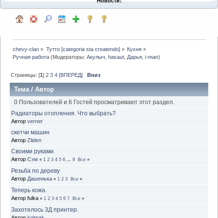
Новости:
chevy-clan
»
Тутто [categoria sta createndo]
»
Кухня
»
Ручная работа
(Модераторы:
Акулыч
,
hasaut
,
Дарья
,
i-man
)
Страницы: [
1
]
2
3
4
[ВПЕРЕД]
Вниз
Тема
/
Автор
0 Пользователей и 6 Гостей просматривают этот раздел.
Радиаторы отопления. Что выбрать?
Автор
verner
скетчи машин
Автор
Zliden
Своими руками.
Автор
Сэм
«
1
2
3
4
5
6
...
9
Все
»
Резьба по дереву
Автор
Дашенька
«
1
2
3
Все
»
Теперь кожа.
Автор fulka
«
1
2
3
4
5
6
7
Все
»
Захотелось 3Д принтер.
Автор
kolmak