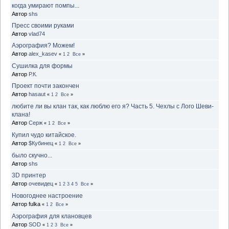
когда умирают помпы...
Автор
shs
Пресс своими руками
Автор
vlad74
Аэрография? Можем!
Автор
alex_kasev
«
1
2
Все
»
Сушилка для формы
Автор
Р.К.
Проект почти закончен
Автор
hasaut
«
1
2
Все
»
любите ли вы клан так, как люблю его я? Часть 5. Чехлы с Лого Шеви-
клана!
Автор
Серж
«
1
2
Все
»
Купил чудо китайское.
Автор
$Кубинец
«
1
2
Все
»
было скучно...
Автор
shs
3D принтер
Автор
очевидец
«
1
2
3
4
5
Все
»
Новогоднее настроение
Автор fulka
«
1
2
Все
»
Аэрография для клановцев
Автор
SOD
«
1
2
3
Все
»