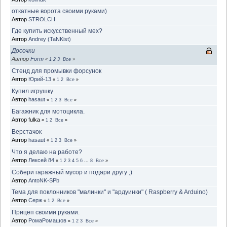
откатные ворота своими руками)
Автор
STROLCH
Где купить искусственный мех?
Автор
Andrey (TaNKist)
Досочки
Автор
Form
«
1
2
3
Все
»
Стенд для промывки форсунок
Автор
Юрий-13
«
1
2
Все
»
Купил игрушку
Автор
hasaut
«
1
2
3
Все
»
Багажник для мотоцикла.
Автор fulka
«
1
2
Все
»
Верстачок
Автор
hasaut
«
1
2
3
Все
»
Что я делаю на работе?
Автор
Лексей 84
«
1
2
3
4
5
6
...
8
Все
»
Собери гаражный мусор и подари другу ;)
Автор
AntoNK-SPb
Тема для поклонников "малинки" и "ардуинки" ( Raspberry & Arduino)
Автор
Серж
«
1
2
Все
»
Прицеп своими руками.
Автор
РомаРомашов
«
1
2
3
Все
»