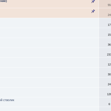
ение)
55
24
17
15
36
23
12
30
24
12
ой стволик
6