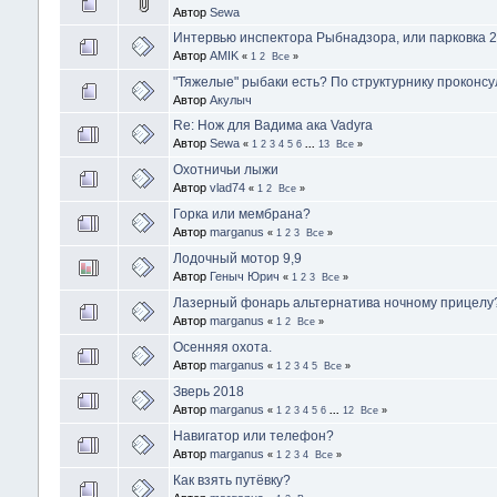
Автор
Sewa
Интервью инспектора Рыбнадзора, или парковка 2
Автор
AMIK
«
1
2
Все
»
"Тяжелые" рыбаки есть? По структурнику проконсу
Автор
Акулыч
Re: Нож для Вадима ака Vadyra
Автор
Sewa
«
1
2
3
4
5
6
...
13
Все
»
Охотничьи лыжи
Автор
vlad74
«
1
2
Все
»
Горка или мембрана?
Автор
marganus
«
1
2
3
Все
»
Лодочный мотор 9,9
Автор
Геныч Юрич
«
1
2
3
Все
»
Лазерный фонарь альтернатива ночному прицелу
Автор
marganus
«
1
2
Все
»
Осенняя охота.
Автор
marganus
«
1
2
3
4
5
Все
»
Зверь 2018
Автор
marganus
«
1
2
3
4
5
6
...
12
Все
»
Навигатор или телефон?
Автор
marganus
«
1
2
3
4
Все
»
Как взять путёвку?