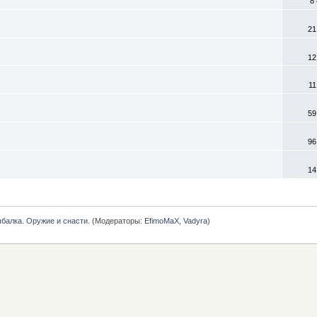
8
21
12
11
59
96
14
балка. Оружие и снасти.
(Модераторы:
EfimoMaX
,
Vadyra
)