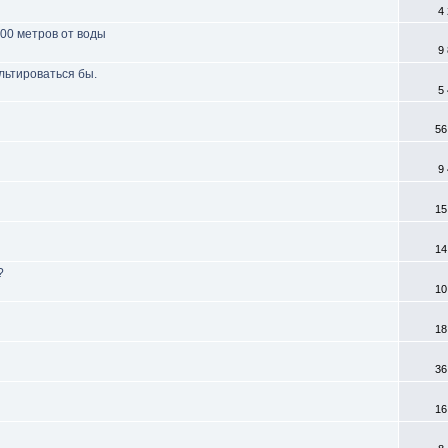
4
00 метров от воды
9
льтироваться бы.
5
56
9
15
14
?
10
18
36
16