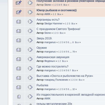
Получение зеленки и розовой (повторное обращ
Автор
Stone
«
1
2
3
4
5
Все
»
Юмор рыбаков и охотников))
Автор
AMIK
«
1
2
Все
»
Аирганеры есть?
Автор
Sledge Hammer
«
1
2
3
Все
»
С праздником Святого Трифона!
Автор
Stone
«
1
2
3
Все
»
Зверь 2019.
Автор
marganus
«
1
2
3
4
5
6
...
8
Все
»
Оружие
Автор
marganus
«
1
2
3
4
5
6
...
79
»
Американская амуниция
Автор
Федяныч
«
1
2
Все
»
Где можно пострелять?
Автор
marganus
«
1
2
3
4
5
6
7
Все
»
Выставка «Охота и рыболовство на Руси»
Автор
товарищ Полковник
«
1
2
3
4
Все
»
Рыбалка
Автор
marganus
«
1
2
3
4
5
6
...
32
»
Из гладкоствольного в нарезной: вкладной нарезн
Автор
AMIK
гильзы металлические 20к