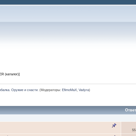
R (каталог)]
балка. Оружие и снасти.
(Модераторы:
EfimoMaX
,
Vadyra
)
Отве
55