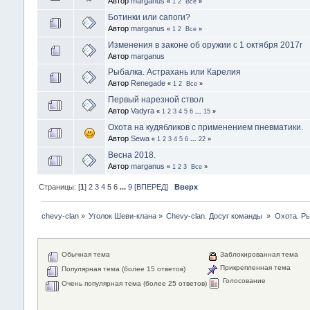
Автор
marganus
«
1
2
Все
»
Ботинки или сапоги?
Автор
marganus
«
1
2
Все
»
Изменения в законе об оружии с 1 октября 2017г
Автор
marganus
Рыбалка. Астрахань или Карелия
Автор
Renegade
«
1
2
Все
»
Первый нарезной ствол
Автор
Vadyra
«
1
2
3
4
5
6
...
15
»
Охота на кудябликов с применением пневматики.
Автор
Sewa
«
1
2
3
4
5
6
...
22
»
Весна 2018.
Автор
marganus
«
1
2
3
Все
»
Страницы: [
1
]
2
3
4
5
6
...
9
[ВПЕРЕД]
Вверх
chevy-clan
»
Уголок Шеви-клана
»
Chevy-clan. Досуг команды 
»
Охота. Ры
Обычная тема
Заблокированная тема
Прикрепленная тема
Популярная тема (более 15 ответов)
Голосование
Очень популярная тема (более 25 ответов)