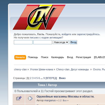
Добро пожаловать,
Гость
. Пожалуйста,
войдите
или
зарегистрируйтесь
.
Не получили
письмо с кодом активации
?
Начало
Помощь
Поиск
Календарь
Вход
Регистрация
[ELABUZE
chevy-clan
»
Уголок Шеви-клана
»
Chevy-clan. Досуг команды 
»
Охота. Ры
Страницы: [
1
]
2
3
4
5
6
...
9
[ВПЕРЕД]
Вниз
Тема
/
Автор
0 Пользователей и 11 Гостей просматривают этот раздел.
Оружейные магазины Москвы и области.
Автор
marganus
«
1
2
Все
»