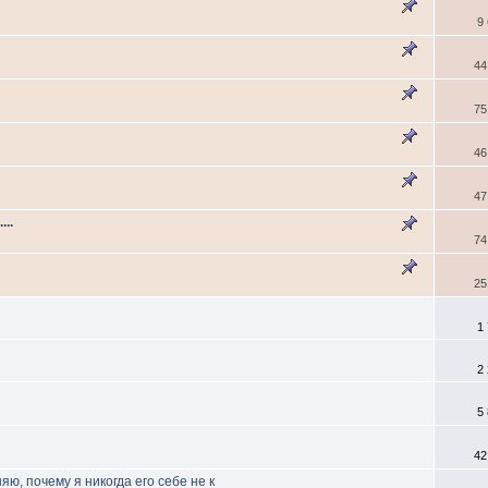
9
44
75
46
47
..
74
25
1
2
5
42
ю, почему я никогда его себе не к