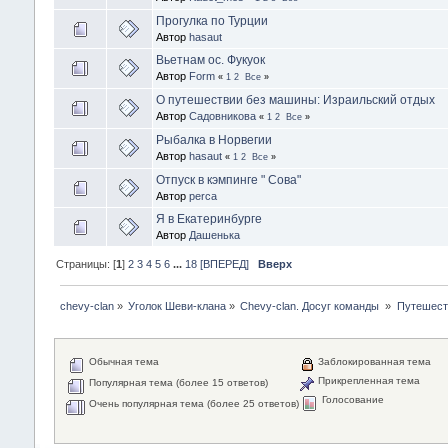
Прогулка по Турции
Автор
hasaut
Вьетнам ос. Фукуок
Автор
Form
«
1
2
Все
»
О путешествии без машины: Израильский отдых
Автор
Садовникова
«
1
2
Все
»
Рыбалка в Норвегии
Автор
hasaut
«
1
2
Все
»
Отпуск в кэмпинге " Сова"
Автор
perca
Я в Екатеринбурге
Автор
Дашенька
Страницы: [
1
]
2
3
4
5
6
...
18
[ВПЕРЕД]
Вверх
chevy-clan
»
Уголок Шеви-клана
»
Chevy-clan. Досуг команды 
»
Путешест
Обычная тема
Заблокированная тема
Прикрепленная тема
Популярная тема (более 15 ответов)
Голосование
Очень популярная тема (более 25 ответов)