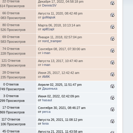
22 Ответов
Декабря 17, 2022, 04:58:18 pm
от
DennisSV
 614 Просмотров
66 Ответов
Августа 11, 2020, 08:42:48 pm
от
guMapuk
 083 Просмотров
80 Ответов
Марта 06, 2018, 10:13:14 am
от
apl81apl
 526 Просмотров
69 Ответов
Января 11, 2018, 02:57:04 pm
от
nord_tramper
 583 Просмотров
74 Ответов
Сентября 08, 2017, 07:30:00 am
от
i-man
 228 Просмотров
121 Ответов
Августа 13, 2017, 10:47:40 am
от
i-man
 206 Просмотров
28 Ответов
Июня 25, 2017, 12:42:42 am
от
AMIK
 235 Просмотров
0 Ответов
Апреля 02, 2025, 11:51:47 pm
от
Дашенька
 749 Просмотров
3 Ответов
Июня 02, 2022, 02:42:09 pm
от
hasaut
 299 Просмотров
17 Ответов
Сентября 30, 2021, 08:46:27 am
от
perca
 869 Просмотров
117 Ответов
Августа 26, 2021, 11:08:12 pm
от
fenix
 106 Просмотров
45 Ответов
Августа 21, 2021, 11:43:58 am