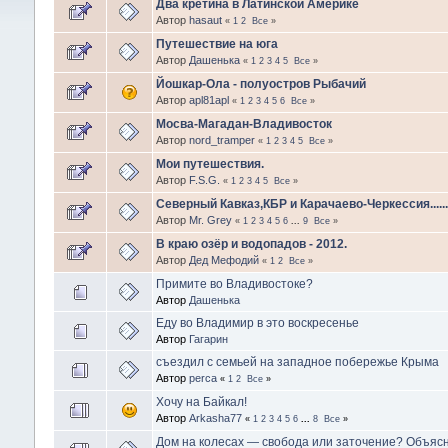
Два кретина в Латинской Америке
Автор
hasaut
«
1
2
Все
»
Путешествие на юга
Автор
Дашенька
«
1
2
3
4
5
Все
»
Йошкар-Ола - полуостров Рыбачий
Автор
apl81apl
«
1
2
3
4
5
6
Все
»
Мосва-Магадан-Владивосток
Автор
nord_tramper
«
1
2
3
4
5
Все
»
Мои путешествия.
Автор
F.S.G.
«
1
2
3
4
5
Все
»
Северный Кавказ,КБР и Карачаево-Черкессия........
Автор
Mr. Grey
«
1
2
3
4
5
6
...
9
Все
»
В краю озёр и водопадов - 2012.
Автор
Дед Мефодий
«
1
2
Все
»
Примите во Владивостоке?
Автор
Дашенька
Еду во Владимир в это воскресенье
Автор
Гагарин
съездил с семьей на западное побережье Крыма
Автор
perca
«
1
2
Все
»
Хочу на Байкал!
Автор
Arkasha77
«
1
2
3
4
5
6
...
8
Все
»
Дом на колесах — свобода или заточение? Объясня