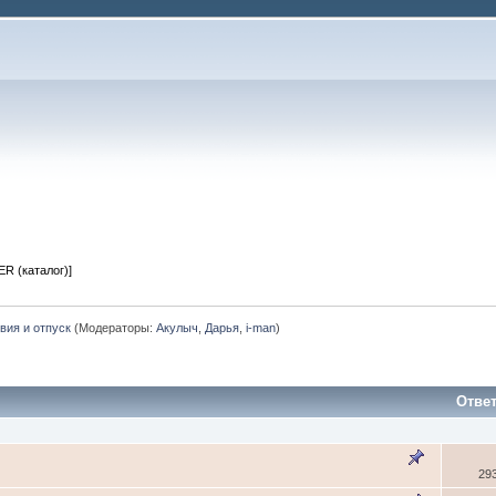
R (каталог)]
вия и отпуск
(Модераторы:
Акулыч
,
Дарья
,
i-man
)
Отве
29