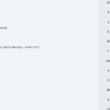
12
9
1
город
3
16
, около месяца - хочет кто?
7
16
4
3
38
6
13