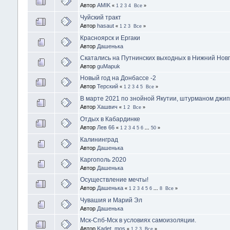
Автор
AMIK
«
1
2
3
4
Все
»
Чуйский тракт
Автор
hasaut
«
1
2
3
Все
»
Красноярск и Ергаки
Автор
Дашенька
Скатались на Путнинских выходных в Нижний Нов
Автор
guMapuk
Новый год на Донбассе -2
Автор
Терский
«
1
2
3
4
5
Все
»
В марте 2021 по знойной Якутии, штурманом джипа
Автор
Хашвич
«
1
2
Все
»
Отдых в Кабардинке
Автор
Лев 66
«
1
2
3
4
5
6
...
50
»
Калининград
Автор
Дашенька
Каргополь 2020
Автор
Дашенька
Осуществление мечты!
Автор
Дашенька
«
1
2
3
4
5
6
...
8
Все
»
Чувашия и Марий Эл
Автор
Дашенька
Мск-Спб-Мск в условиях самоизоляции.
Автор
Kadet_mos
«
1
2
3
Все
»