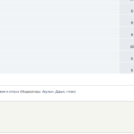
5
9
9
10
5
5
вия и отпуск
(Модераторы:
Акулыч
,
Дарья
,
i-man
)