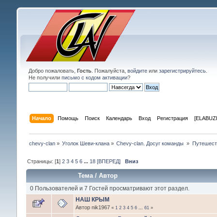
Добро пожаловать,
Гость
. Пожалуйста,
войдите
или
зарегистрируйтесь
.
Не получили
письмо с кодом активации
?
Начало
Помощь
Поиск
Календарь
Вход
Регистрация
[ELABUZE
chevy-clan
»
Уголок Шеви-клана
»
Chevy-clan. Досуг команды 
»
Путешест
Страницы: [
1
]
2
3
4
5
6
...
18
[ВПЕРЕД]
Вниз
Тема
/
Автор
0 Пользователей и 7 Гостей просматривают этот раздел.
НАШ КРЫМ
Автор nik1967
«
1
2
3
4
5
6
...
61
»