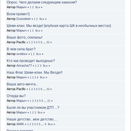
Опрос. Чего делаем следующим заказом?
Автор
Марыч
«
1
2
Все
»
Всем привет!)
Автор
Gooodwin
«
1
2
Все
»
Шеви-клан. Мы везде! [клубная карта ШК в необычных местах]
Автор
Марыч
«
1
2
Все
»
Ваше фото, сокланы!
Автор Pacific
«
1
2
3
4
5
6
...
52
»
В чем сила брат?
Автор
ovelexx
«
1
2
Все
»
Кто как проводит выходные?
Автор
Arkasha77
«
1
2
3
Все
»
Наш Флаг. Шеви-клан. Мы Везде!!
Автор
Марыч
«
1
2
3
4
Все
»
Ваша авто-мечта...
Автор Pacific
«
1
2
3
4
5
6
...
33
»
Откуда вы?
Автор
Марыч
«
1
2
3
4
5
6
...
21
»
Были ли вы участником ДТП ...?
Автор
Марыч
«
1
2
3
Все
»
Наше детство...мое детство....
Автор
AMIK
«
1
2
3
4
5
6
...
9
Все
»
Расход топлива....