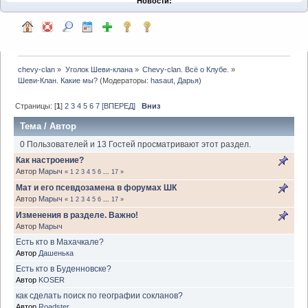
Новости:
chevy-clan
»
Уголок Шеви-клана
»
Chevy-clan. Всё о Клубе.
»
Шеви-Клан. Какие мы?
(Модераторы:
hasaut
,
Дарья
)
Страницы: [
1
]
2
3
4
5
6
7
[ВПЕРЕД]
Вниз
Тема
/
Автор
0 Пользователей и 13 Гостей просматривают этот раздел.
Как настроение?
Автор
Марыч
«
1
2
3
4
5
6
...
17
»
Мат и его псевдозамена в форумах ШК
Автор
Марыч
«
1
2
3
4
5
6
...
17
»
Изменения в разделе. Важно!
Автор
Марыч
Есть кто в Махачкале?
Автор
Дашенька
Есть кто в Буденновске?
Автор
KOSER
как сделать поиск по географии сокланов?
Автор
Roadster