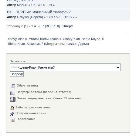
Автор
Марыч
«
1
2
3
4
5
6
...
21
»
Ваш ПЕРВЫЙ мобильный телефон?
Автор
Grayius (Серёга)
«
1
2
3
4
5
6
...
12
Все
»
Страницы: [
1
]
2
3
4
5
6
7
[ВПЕРЕД]
Вверх
chevy-clan
»
Уголок Шеви-клана
»
Chevy-clan. Всё о Клубе.
»
Шеви-Клан. Какие мы?
(Модераторы:
hasaut
,
Дарья
)
Перейти в:
Обычная тема
Популярная тема (более 15 ответов)
Очень популярная тема (более 25 ответов)
Заблокированная тема
Прикрепленная тема
Голосование