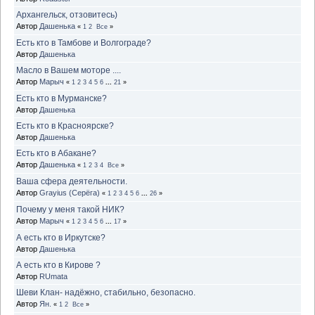
Архангельск, отзовитесь)
Автор
Дашенька
«
1
2
Все
»
Есть кто в Тамбове и Волгограде?
Автор
Дашенька
Масло в Вашем моторе ....
Автор
Марыч
«
1
2
3
4
5
6
...
21
»
Есть кто в Мурманске?
Автор
Дашенька
Есть кто в Красноярске?
Автор
Дашенька
Есть кто в Абакане?
Автор
Дашенька
«
1
2
3
4
Все
»
Ваша сфера деятельности.
Автор
Grayius (Серёга)
«
1
2
3
4
5
6
...
26
»
Почему у меня такой НИК?
Автор
Марыч
«
1
2
3
4
5
6
...
17
»
А есть кто в Иркутске?
Автор
Дашенька
А есть кто в Кирове ?
Автор
RUmata
Шеви Клан- надёжно, стабильно, безопасно.
Автор
Ян.
«
1
2
Все
»