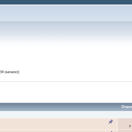
R (каталог)]
Отве
8