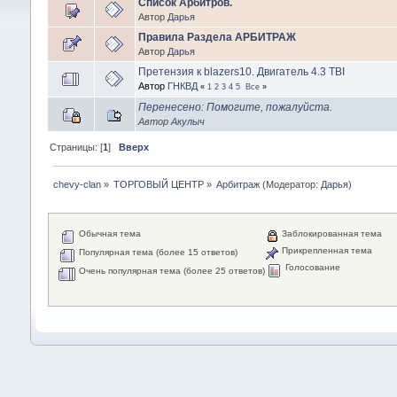
Список Арбитров.
Автор
Дарья
Правила Раздела АРБИТРАЖ
Автор
Дарья
Претензия к blazers10. Двигатель 4.3 TBI
Автор
ГНКВД
«
1
2
3
4
5
Все
»
Перенесено: Помогите, пожалуйста.
Автор
Акулыч
Страницы: [
1
]
Вверх
chevy-clan
»
ТОРГОВЫЙ ЦЕНТР
»
Арбитраж
(Модератор:
Дарья
)
Обычная тема
Заблокированная тема
Прикрепленная тема
Популярная тема (более 15 ответов)
Голосование
Очень популярная тема (более 25 ответов)