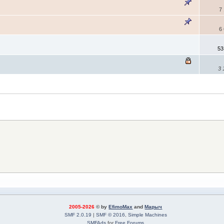
7
6
53
3
2005-2026
© by
EfimoMax
and
Марыч
SMF 2.0.19
|
SMF © 2016
,
Simple Machines
SMFAds
for
Free Forums