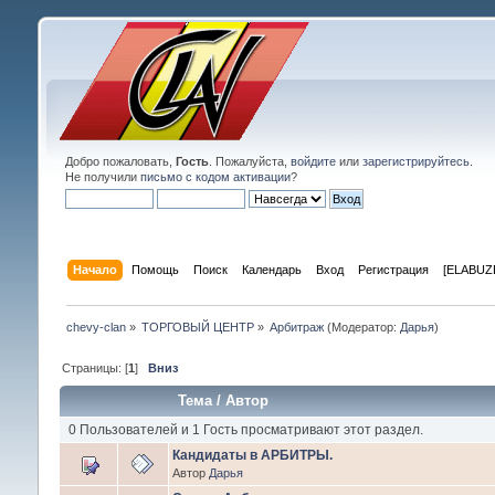
Добро пожаловать,
Гость
. Пожалуйста,
войдите
или
зарегистрируйтесь
.
Не получили
письмо с кодом активации
?
Начало
Помощь
Поиск
Календарь
Вход
Регистрация
[ELABUZE
chevy-clan
»
ТОРГОВЫЙ ЦЕНТР
»
Арбитраж
(Модератор:
Дарья
)
Страницы: [
1
]
Вниз
Тема
/
Автор
0 Пользователей и 1 Гость просматривают этот раздел.
Кандидаты в АРБИТРЫ.
Автор
Дарья