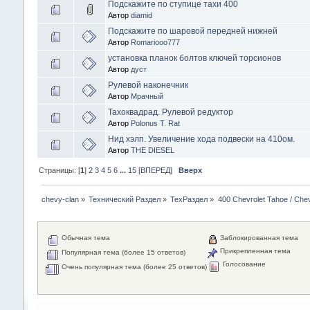
Подскажите по ступице тахи 400
Автор
diamid
Подскажите по шаровой передней нижней
Автор
Romariooo777
установка планок болтов ключей торсионов
Автор
дуст
Рулевой наконечник
Автор
Мрачный
Тахоквадрад. Рулевой редуктор
Автор
Polonus T. Rat
Нид хэлп. Увеличение хода подвески на 410ом.
Автор
THE DIESEL
Страницы: [
1
]
2
3
4
5
6
...
15
[ВПЕРЕД]
Вверх
chevy-clan
»
Технический Раздел
»
ТехРаздел
»
400 Chevrolet Tahoe / Che
Обычная тема
Заблокированная тема
Прикрепленная тема
Популярная тема (более 15 ответов)
Голосование
Очень популярная тема (более 25 ответов)