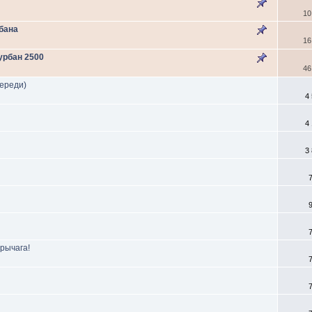
10
бана
16
урбан 2500
46
ереди)
4
4
3
рычага!