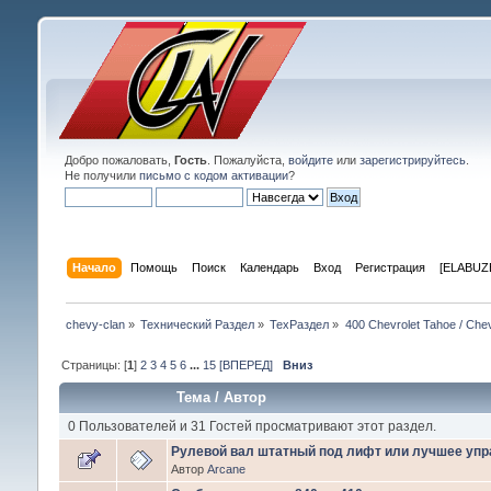
Добро пожаловать,
Гость
. Пожалуйста,
войдите
или
зарегистрируйтесь
.
Не получили
письмо с кодом активации
?
Начало
Помощь
Поиск
Календарь
Вход
Регистрация
[ELABUZE
chevy-clan
»
Технический Раздел
»
ТехРаздел
»
400 Chevrolet Tahoe / Che
Страницы: [
1
]
2
3
4
5
6
...
15
[ВПЕРЕД]
Вниз
Тема
/
Автор
0 Пользователей и 31 Гостей просматривают этот раздел.
Рулевой вал штатный под лифт или лучшее упр
Автор
Arcane