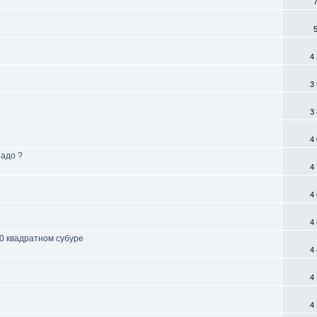
4
3
3
4
адо ?
4
4
4
0 квадратном субуре
4
4
4