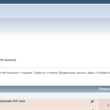
R (каталог)]
vrolet Suburban
»
Ходовая. Подвеска. Рулевое
(Модераторы:
Акулыч
,
Дарья
,
Gendalfcva
Ответ
авление 410 тахи
6