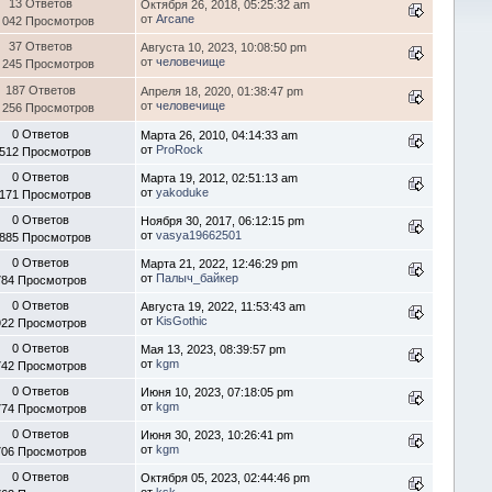
13 Ответов
Октября 26, 2018, 05:25:32 am
от
Arcane
 042 Просмотров
37 Ответов
Августа 10, 2023, 10:08:50 pm
от
человечище
 245 Просмотров
187 Ответов
Апреля 18, 2020, 01:38:47 pm
от
человечище
 256 Просмотров
0 Ответов
Марта 26, 2010, 04:14:33 am
от
ProRock
 512 Просмотров
0 Ответов
Марта 19, 2012, 02:51:13 am
от
yakoduke
 171 Просмотров
0 Ответов
Ноября 30, 2017, 06:12:15 pm
от
vasya19662501
 885 Просмотров
0 Ответов
Марта 21, 2022, 12:46:29 pm
от
Палыч_байкер
784 Просмотров
0 Ответов
Августа 19, 2022, 11:53:43 am
от
KisGothic
922 Просмотров
0 Ответов
Мая 13, 2023, 08:39:57 pm
от
kgm
742 Просмотров
0 Ответов
Июня 10, 2023, 07:18:05 pm
от
kgm
774 Просмотров
0 Ответов
Июня 30, 2023, 10:26:41 pm
от
kgm
706 Просмотров
0 Ответов
Октября 05, 2023, 02:44:46 pm
от
ksk