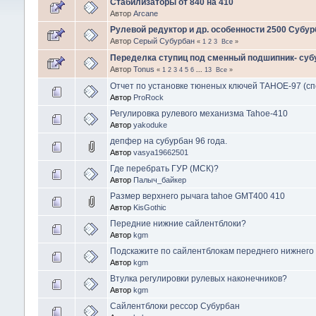
Стабилизаторы от 840 на 410
Автор
Arcane
Рулевой редуктор и др. особенности 2500 Субур
Автор
Серый Субурбан
«
1
2
3
Все
»
Переделка ступиц под сменный подшипник- суб
Автор
Tonus
«
1
2
3
4
5
6
...
13
Все
»
Отчет по установке тюненых ключей ТАНОЕ-97 (сп
Автор
ProRock
Регулировка рулевого механизма Tahoe-410
Автор
yakoduke
депфер на субурбан 96 года.
Автор
vasya19662501
Где перебрать ГУР (МСК)?
Автор
Палыч_байкер
Размер верхнего рычага tahoe GMT400 410
Автор
KisGothic
Передние нижние сайлентблоки?
Автор
kgm
Подскажите по сайлентблокам переднего нижнего 
Автор
kgm
Втулка регулировки рулевых наконечников?
Автор
kgm
Сайлентблоки рессор Субурбан