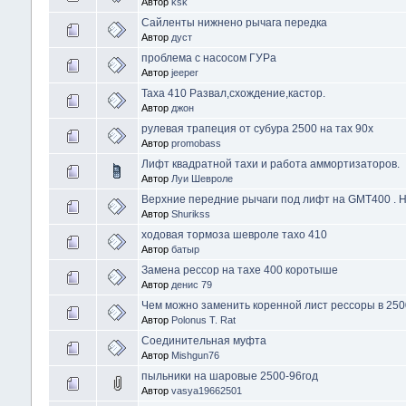
Автор
ksk
Сайленты нижнено рычага передка
Автор
дуст
проблема с насосом ГУРа
Автор
jeeper
Таха 410 Развал,схождение,кастор.
Автор
джон
рулевая трапеция от субура 2500 на тах 90х
Автор
promobass
Лифт квадратной тахи и работа аммортизаторов.
Автор
Луи Шевроле
Верхние передние рычаги под лифт на GMT400 . Н
Автор
Shurikss
ходовая тормоза шевроле тахо 410
Автор
батыр
Замена рессор на тахе 400 коротыше
Автор
денис 79
Чем можно заменить коренной лист рессоры в 250
Автор
Polonus T. Rat
Соединительная муфта
Автор
Mishgun76
пыльники на шаровые 2500-96год
Автор
vasya19662501