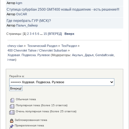
Автор
kgm
Ступица субурбан 2500 GMT400 новый подшипник - есть решение!!!
Автор
OsCAR
Где перебрать ГУР (МСК)?
Автор
Палыч_байкер
Страницы: [
1
]
2
3
4
5
6
...
15
[ВПЕРЕД]
Вверх
chevy-clan
»
Технический Раздел
»
ТехРаздел
»
400 Chevrolet Tahoe / Chevrolet Suburban
»
Ходовая. Подвеска. Рулевое
(Модераторы:
Акулыч
,
Дарья
,
Gendalfcvale
,
i-man
)
Перейти в:
Обычная тема
Популярная тема (более 15 ответов)
Очень популярная тема (более 25 ответов)
Заблокированная тема
Прикрепленная тема