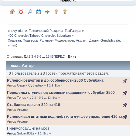
Новости:
chevy-clan
»
Технический Раздел
»
ТехРаздел
»
400 Chevrolet Tahoe / Chevrolet Suburban
»
Ходовая. Подвеска. Рулевое
(Модераторы:
Акулыч
,
Дарья
,
Gendalfcvale
,
i-man
)
Страницы: [
1
]
2
3
4
5
6
...
15
[ВПЕРЕД]
Вниз
Тема
/
Автор
0 Пользователей и 3 Гостей просматривают этот раздел.
Рулевой редуктор и др. особенности 2500 Субурбана
Автор
Серый Субурбан
«
1
2
3
Все
»
Переделка ступиц под сменный подшипник- субурбан 2500
Автор
Tonus
«
1
2
3
4
5
6
...
13
Все
»
Стабилизаторы от 840 на 410
Автор
Arcane
Рулевой вал штатный под лифт или лучшее управление 410 тахи
Автор
Arcane
Пневмоподушки на мост
Автор
Soldier8312
«
1
2
Все
»