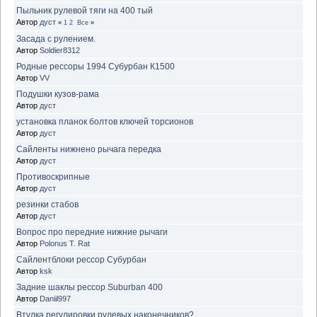
Пыльник рулевой тяги на 400 тый
Автор
дуст
«
1
2
Все
»
Засада с рулением.
Автор
Soldier8312
Родные рессоры 1994 Субурбан К1500
Автор
VV
Подушки кузов-рама
Автор
дуст
установка планок болтов ключей торсионов
Автор
дуст
Сайленты нижнено рычага передка
Автор
дуст
Противоскрипные
Автор
дуст
резинки стабов
Автор
дуст
Вопрос про передние нижние рычаги
Автор
Polonus T. Rat
Сайлентблоки рессор Субурбан
Автор
ksk
Задние шаклы рессор Suburban 400
Автор
Daniil997
Втулка регулировки рулевых наконечников?