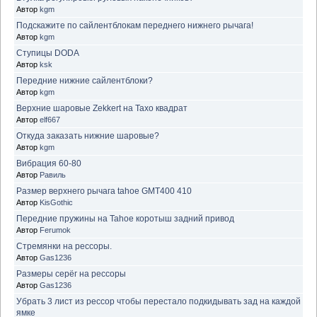
Автор
kgm
Подскажите по сайлентблокам переднего нижнего рычага!
Автор
kgm
Ступицы DODA
Автор
ksk
Передние нижние сайлентблоки?
Автор
kgm
Верхние шаровые Zekkert на Тахо квадрат
Автор
elf667
Откуда заказать нижние шаровые?
Автор
kgm
Вибрация 60-80
Автор
Равиль
Размер верхнего рычага tahoe GMT400 410
Автор
KisGothic
Передние пружины на Tahoe коротыш задний привод
Автор
Ferumok
Стремянки на рессоры.
Автор
Gas1236
Размеры серёг на рессоры
Автор
Gas1236
Убрать 3 лист из рессор чтобы перестало подкидывать зад на каждой
ямке