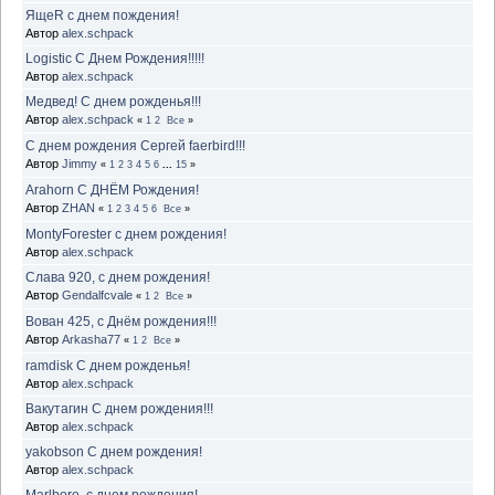
ЯщеR с днем пождения!
Автор
alex.schpack
Logistic С Днем Рождения!!!!!
Автор
alex.schpack
Медвед! С днем рожденья!!!
Автор
alex.schpack
«
1
2
Все
»
С днем рождения Сергей faerbird!!!
Автор
Jimmy
«
1
2
3
4
5
6
...
15
»
Arahorn С ДНЁМ Рождения!
Автор
ZHAN
«
1
2
3
4
5
6
Все
»
MontyForester с днем рождения!
Автор
alex.schpack
Слава 920, с днем рождения!
Автор
Gendalfcvale
«
1
2
Все
»
Вован 425, с Днём рождения!!!
Автор
Arkasha77
«
1
2
Все
»
ramdisk С днем рожденья!
Автор
alex.schpack
Вакутагин С днем рождения!!!
Автор
alex.schpack
yakobson С днем рождения!
Автор
alex.schpack
Marlboro, с днем рождения!