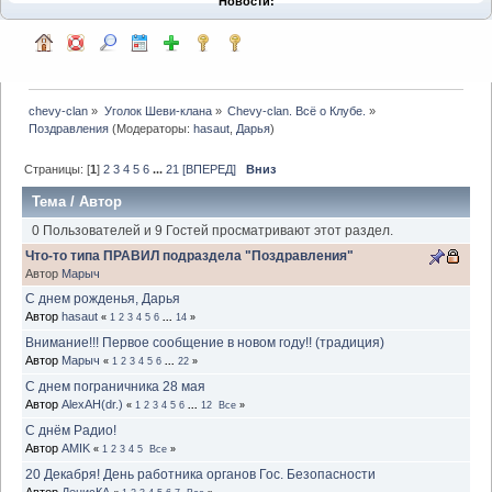
Новости:
chevy-clan
»
Уголок Шеви-клана
»
Chevy-clan. Всё о Клубе.
»
Поздравления
(Модераторы:
hasaut
,
Дарья
)
Страницы: [
1
]
2
3
4
5
6
...
21
[ВПЕРЕД]
Вниз
Тема
/
Автор
0 Пользователей и 9 Гостей просматривают этот раздел.
Что-то типа ПРАВИЛ подраздела "Поздравления"
Автор
Марыч
С днем рожденья, Дарья
Автор
hasaut
«
1
2
3
4
5
6
...
14
»
Внимание!!! Первое сообщение в новом году!! (традиция)
Автор
Марыч
«
1
2
3
4
5
6
...
22
»
С днем пограничника 28 мая
Автор
AlexAH(dr.)
«
1
2
3
4
5
6
...
12
Все
»
С днём Радио!
Автор
AMIK
«
1
2
3
4
5
Все
»
20 Декабря! День работника органов Гос. Безопасности
Автор
ДенисКА