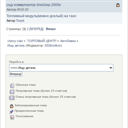
ищу коммутатор блейзер 2000г
Автор RUS-10
Топливный модуль(можно дохлый) на тахо
Автор
Tonyk
Страницы: [
1
]
2
[ВПЕРЕД]
Вверх
chevy-clan
»
ТОРГОВЫЙ ЦЕНТР
»
АвтоЛавка
»
Ищу деталь
(Модератор:
SSSkorikov
)
Перейти в:
Обычная тема
Популярная тема (более 15 ответов)
Очень популярная тема (более 25 ответов)
Заблокированная тема
Прикрепленная тема
Голосование