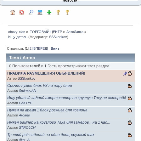
Новости:
chevy-clan
»
ТОРГОВЫЙ ЦЕНТР
»
АвтоЛавка
»
Ищу деталь
(Модератор:
SSSkorikov
)
Страницы: [
1
]
2
[ВПЕРЕД]
Вниз
Тема
/
Автор
0 Пользователей и 1 Гость просматривают этот раздел.
ПРАВИЛА РАЗМЕЩЕНИЯ ОБЪЯВЛЕНИЙ!
Автор
SSSkorikov
Срочно нужен блок V8 на пару дней
Автор
SmirnovAN
Ищу убитый задний амортизатор на круглую Таху не авторайд
Автор
CaKTYC
Нужен на время 1 блок розжига для ксенона
Автор
Arcane
Нужен бампер на круглого Таха для замеров... на 1 час...
Автор
STROLCH
Третий ряд сидений на один день, круглый тах
Автор
Alex_A