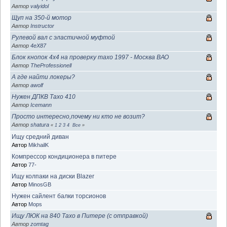
Автор
valyidol
Щуп на 350-й мотор
Автор
Instructor
Рулевой вал с эластичной муфтой
Автор
4eX87
Блок кнопок 4x4 на проверку тахо 1997 - Москва ВАО
Автор
TheProfessionell
А где найти локеры?
Автор
awolf
Нужен ДПКВ Тахо 410
Автор
Icemann
Просто интересно,почему ни кто не возит?
Автор
shatura
«
1
2
3
4
Все
»
Ищу средний диван
Автор
MikhailK
Компрессор кондиционера в питере
Автор
77-
Ищу колпаки на диски Blazer
Автор
MinosGB
Нужен сайлент балки торсионов
Автор
Mops
Ищу ЛЮК на 840 Тахо в Питере (с отправкой)
Автор
zomtag