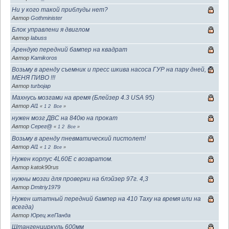
Ни у кого такой приблуды нет?
Автор
Gothminister
Блок управлени я двиглом
Автор
labuss
Арендую передний бампер на квадрат
Автор
Kamikoros
Возьму в аренду съемник и пресс шкива насоса ГУР на пару дней, С
МЕНЯ ПИВО !!!
Автор
turbojap
Махнусь мозгами на время (Блейзер 4.3 USA 95)
Автор
Al1
«
1
2
Все
»
нужен мозг ДВС на 840ю на прокат
Автор
Серег@
«
1
2
Все
»
Возьму в аренду пневматический пистолет!
Автор
Al1
«
1
2
Все
»
Нужен корпус 4L60E с возвратом.
Автор katok90rus
нужны мозги для проверки на блэйзер 97г. 4,3
Автор
Dmitriy1979
Нужен штатный передний бампер на 410 Таху на время или на
всегда)
Автор
Юрец жеПанда
Штангенциркуль 600мм