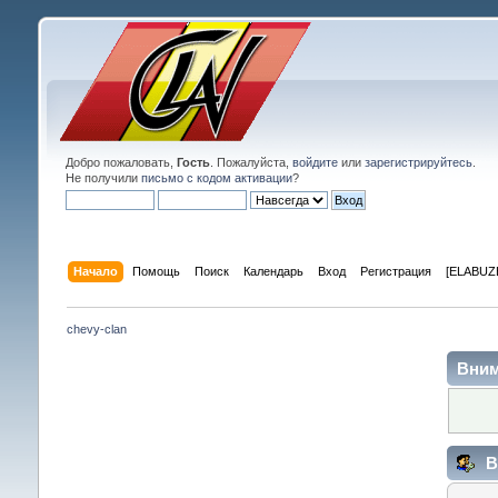
Добро пожаловать,
Гость
. Пожалуйста,
войдите
или
зарегистрируйтесь
.
Не получили
письмо с кодом активации
?
Начало
Помощь
Поиск
Календарь
Вход
Регистрация
[ELABUZE
chevy-clan
Вним
В