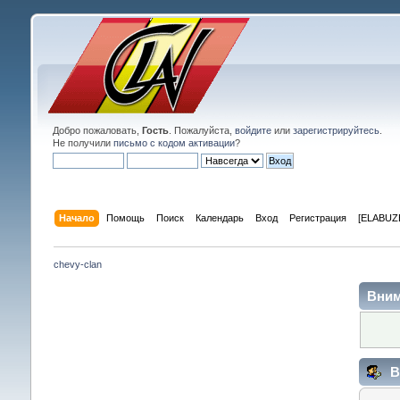
Добро пожаловать,
Гость
. Пожалуйста,
войдите
или
зарегистрируйтесь
.
Не получили
письмо с кодом активации
?
Начало
Помощь
Поиск
Календарь
Вход
Регистрация
[ELABUZE
chevy-clan
Вним
В