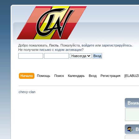
Добро пожаловать,
Гость
. Пожалуйста,
войдите
или
зарегистрируйтесь
.
Не получили
письмо с кодом активации
?
Начало
Помощь
Поиск
Календарь
Вход
Регистрация
[ELABUZE
chevy-clan
Вним
В