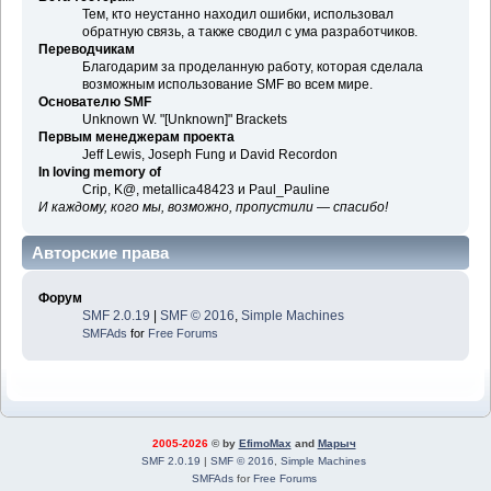
Тем, кто неустанно находил ошибки, использовал
обратную связь, а также сводил с ума разработчиков.
Переводчикам
Благодарим за проделанную работу, которая сделала
возможным использование SMF во всем мире.
Основателю SMF
Unknown W. "[Unknown]" Brackets
Первым менеджерам проекта
Jeff Lewis, Joseph Fung и David Recordon
In loving memory of
Crip, K@, metallica48423 и Paul_Pauline
И каждому, кого мы, возможно, пропустили — спасибо!
Авторские права
Форум
SMF 2.0.19
|
SMF © 2016
,
Simple Machines
SMFAds
for
Free Forums
2005-2026
© by
EfimoMax
and
Марыч
SMF 2.0.19
|
SMF © 2016
,
Simple Machines
SMFAds
for
Free Forums