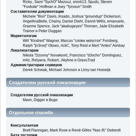
Ricky., Sami "SychO" Mazouz, snork13, Spuds, Steven
"Fustrate" Hoffman и Joey "Tyrsson" Smith
Составителям документации
Michele "Illori" Davis, Irisado, Joshua "groundup" Dickerson,
AngellinaBelle, Chainy, Daniel Diehl, Dannii Willis, emanuele,
Graeme Spence, Jack "akabugeyes" Thorsen, Jade Elizabeth
Trainor и Peter Duggan
Маркетологам
Will "Kindred" Wagner, Marcus "cσσкιє мσηѕтєя" Forsberg,
Ralph "[n3rve]" Otowo, rickC, Tony Reid и Mert "Antes" Alınbay
Локализаторам
Nikola "Dzonny" Novaković, Francisco "d3vcho" Domínguez,
m4z, Relyana, Robert., Akyhne и GravuTrad
Администраторам серверов
Derek Schwab, Michael Johnson и Liroy van Hoewijk
Создателям русской локализации
Создателям русской локализации
Mavn, Digger и Bugo
Отдельное спасибо
Консультантам
Brett Flannigan, Mark Rose и René-Gilles "Nao 尚" Deberdt
Бета тестерам