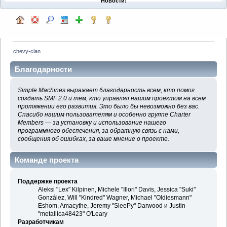
Новости:
chevy-clan
Благодарности
Simple Machines выражает благодарность всем, кто помог
создать SMF 2.0 и тем, кто управлял нашим проектом на всем
протяжении его развития. Это было бы невозможно без вас.
Спасибо нашим пользователям и особенно группе Charter
Members — за установку и использование нашего
программного обеспечения, за обратную связь с нами,
сообщения об ошибках, за ваше мнение о проекте.
Команде проекта
Поддержке проекта
Aleksi "Lex" Kilpinen, Michele "Illori" Davis, Jessica "Suki"
González, Will "Kindred" Wagner, Michael "Oldiesmann"
Eshom, Amacythe, Jeremy "SleePy" Darwood и Justin
"metallica48423" O'Leary
Разработчикам