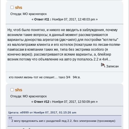
shs
Откуда: МО красногорск
«
Ответ #11 :
Ноября 07, 2017, 12:48:03 pm »
Ну, чтоб было понятно, и никого не вводить в заблуждения, почему
возникли такие вопросы; в данный момент рассматриваются
варианты донорства агрегатов (двс+акпп) для постройки "котлеты"
из малолитражки клиента и его хотелок (покатушки по лесам-полям-
пампасам в компании таких же, типа без экстрима особого (я
конечно верю)). рассматриваются всякие варианты, а, блейзер
возник потому что объявление на авто ру попалось 2.2 и 4х4...
Записан
кто понял жизнь-тот не спешит.... тахо 3/4 94г.в.
shs
Откуда: МО красногорск
«
Ответ #12 :
Ноября 07, 2017, 12:50:09 pm »
Цитата: я9999 от Ноября 07, 2017, 01:15:26 am
2 могу предложить акп с раздаткой под 2.2, без электроники (тросиковую)