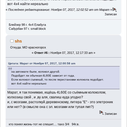
вот 4х4 найти нереально
«
Последнее редактирование: Ноября 07, 2017, 12:02:52 am от Марат
»
Записан
Блейзер 98 г. 4х4 Елабуга
Сабурбан 97 г. small block
shs
Откуда: МО красногорск
«
Ответ #6 :
Ноября 07, 2017, 12:17:33 am »
Цитата: Марат от Ноября 07, 2017, 12:00:58 am
на автомате были, колокол другой.
Подойдет ли обычная 4L60E зависит от года.
Если колокол съемный, то после перестановки колокола подойдет.
вот 4х4 найти нереально
Марат, я так понимаю, ищёшь 4L60Е со съёмным колоколом,
колхозиш свой , и ,ву аля, свапиш куда угодно?
и, с мозгами, растолкуй деревенскому, литера "Е" - это элетроник
или нет? (в смысле она с эл. мозгами или тупая гмп?)
Записан
кто понял жизнь-тот не спешит.... тахо 3/4 94г.в.