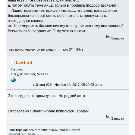
нива есть... тока без кузова, фактически...
а, потом, опять теже яйца, только в профиль (подбор двс+акпп)...
Ладно, покурив нет, пришёл к выводу, что амер. направление
бесперспективно, всё опять склоняется в сторону страны
восходящего солнца....
чтоб не морочить больше никому голову, считаю тему исчерпанной...
Всем спасибо за участие. Тему можно сносить...
Записан
кто понял жизнь-тот не спешит.... тахо 3/4 94г.в.
faerbird
Патриот
Откуда: Россия, Москва
«
Ответ #19 :
Ноября 10, 2017, 05:29:08 am »
Это я видел в старом кузове. Но редкий авто
Отправлено с моего iPhone используя Tapatalk
Записан
Мастерская ремонт акпп 89037579004 Сергей
www.akpp-usa.ru