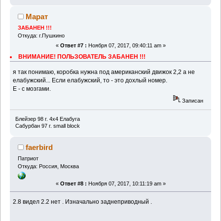
Марат
ЗАБАНЕН !!!
Откуда: г.Пушкино
«
Ответ #7 :
Ноября 07, 2017, 09:40:11 am »
ВНИМАНИЕ! ПОЛЬЗОВАТЕЛЬ ЗАБАНЕН !!!
я так понимаю, коробка нужна под американский движок 2,2 а не
елабужский... Если елабужский, то - это дохлый номер.
E - с мозгами.
Записан
Блейзер 98 г. 4х4 Елабуга
Сабурбан 97 г. small block
faerbird
Патриот
Откуда: Россия, Москва
«
Ответ #8 :
Ноября 07, 2017, 10:11:19 am »
2.8 видел 2.2 нет . Изначально заднеприводный .