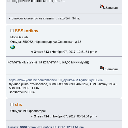
по подробней с этого места, плиз...
Записан
кто понял жизнь-тот не спешит.... тахо 3/4 94г.в.
SSSkorikov
MobilOil club
Откуда: 350062, г.Краснодар, ул.Совхозная, д.18
«
Ответ #13 :
Ноября 07, 2017, 12:51:51 pm »
Котлета на 2,2?))) На котлету 4,3 надо минимум)))
Записан
https://www.youtube.com/channel/UCI_ayUkoAGSRybN1RyGIGuA
Лучшая рыба-это колбаса, 89885589998, 89054073267, GMC Jimmy 1994 -
был, ШБ-1996 - Есть
Запчасти из США
shs
Откуда: МО красногорск
«
Ответ #14 :
Ноября 07, 2017, 05:34:04 pm »
Цитата: SSSkorikov от Ноября 07, 2017, 12:51:51 pm