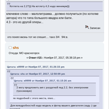
Котлета на 2,2?))) На котлету 4,3 надо минимум)))
ключевое слово -- малолитражка... должно получиться (по хотелке
автора) что то типа большого квадра или багги..
4.3 - это из другой оперы...
Записан
кто понял жизнь-тот не спешит.... тахо 3/4 94г.в.
shs
Откуда: МО красногорск
«
Ответ #15 :
Ноября 07, 2017, 05:38:18 pm »
Цитата: я9999 от Ноября 07, 2017, 01:26:33 pm
Цитата: shs от Ноября 07, 2017, 12:50:09 pm
Цитата: я9999 от Ноября 07, 2017, 01:15:26 am
2 могу предложить акп с раздаткой под 2.2, без электроники
(тросиковую)
по подробней с этого места, плиз...
Для поподробностей надо модель и фотку вашего двигателя сзаду. ( где
маховик)