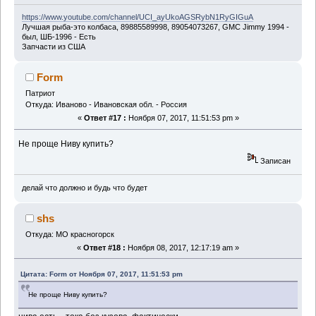
https://www.youtube.com/channel/UCI_ayUkoAGSRybN1RyGIGuA
Лучшая рыба-это колбаса, 89885589998, 89054073267, GMC Jimmy 1994 -
был, ШБ-1996 - Есть
Запчасти из США
Form
Патриот
Откуда: Иваново - Ивановская обл. - Россия
«
Ответ #17 :
Ноября 07, 2017, 11:51:53 pm »
Не проще Ниву купить?
Записан
делай что должно и будь что будет
shs
Откуда: МО красногорск
«
Ответ #18 :
Ноября 08, 2017, 12:17:19 am »
Цитата: Form от Ноября 07, 2017, 11:51:53 pm
Не проще Ниву купить?