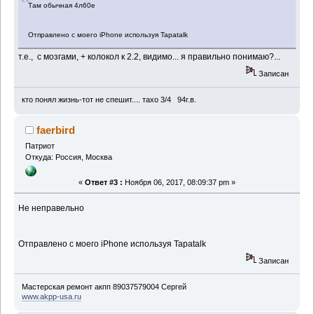
Там обычная 4л60е
Отправлено с моего iPhone используя Tapatalk
т.е., с мозгами, + колокол к 2.2, видимо... я правильно понимаю?...
Записан
кто понял жизнь-тот не спешит.... тахо 3/4 94г.в.
faerbird
Патриот
Откуда: Россия, Москва
«
Ответ #3 :
Ноября 06, 2017, 08:09:37 pm »
Не неправельно
Отправлено с моего iPhone используя Tapatalk
Записан
Мастерская ремонт акпп 89037579004 Сергей
www.akpp-usa.ru