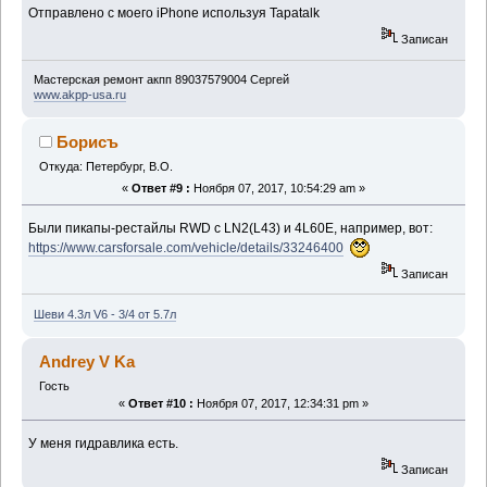
Отправлено с моего iPhone используя Tapatalk
Записан
Мастерская ремонт акпп 89037579004 Сергей
www.akpp-usa.ru
Борисъ
Откуда: Петербург, В.О.
«
Ответ #9 :
Ноября 07, 2017, 10:54:29 am »
Были пикапы-рестайлы RWD с LN2(L43) и 4L60E, например, вот:
https://www.carsforsale.com/vehicle/details/33246400
Записан
Шеви 4.3л V6 - 3/4 от 5.7л
Andrey V Ka
Гость
«
Ответ #10 :
Ноября 07, 2017, 12:34:31 pm »
У меня гидравлика есть.
Записан