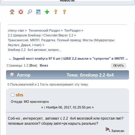
Новости:
chevy-clan
»
Технический Раздел
»
ТехРаздел
»
2.2 Шевроле Блейзер / Chevrolet Blazer 2.2
»
Трансмиссия. МКПП. Раздатка. Полный привод. Мосты
(Модераторы:
Акулыч
,
Дарья
,
i-man
) »
блейзер 2.2  4х4 автомат; вопрос...
← Задний мост елабуга 97 6 шп
|
ШБЕ 2.2 мысли о "супротек" в МКПП →
Страницы:
1
2
[
Все
]
Вниз
ПЕЧАТЬ
Автор
Тема: блейзер 2.2 4х4
автомат; вопрос... (Прочитано 9692 раз)
0 Пользователей и 1 Гость просматривают эту тему.
shs
Откуда: МО красногорск
«
:
Ноября 06, 2017, 01:25:55 pm »
Соб-но , интересует, автомат с 2.2 4х4 мозговой или простая гмп?
легковые аналоги? сборку акпп+рк нарыть реально?
Записан