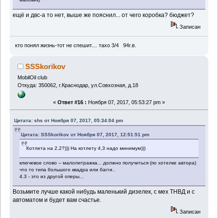
ещё и двс-а то нет, выше же пояснил... от чего коробка? бюджет?
Записан
кто понял жизнь-тот не спешит.... тахо 3/4 94г.в.
SSSkorikov
MobilOil club
Откуда: 350062, г.Краснодар, ул.Совхозная, д.18
«
Ответ #16 :
Ноября 07, 2017, 05:53:27 pm »
Цитата: shs от Ноября 07, 2017, 05:34:04 pm
Цитата: SSSkorikov от Ноября 07, 2017, 12:51:51 pm
Котлета на 2,2?))) На котлету 4,3 надо минимум)))
ключевое слово -- малолитражка... должно получиться (по хотелке автора)
что то типа большого квадра или багги..
4.3 - это из другой оперы...
Возьмите лучше какой нибудь маленький дизелек, с мех ТНВД и с
автоматом и будет вам счастье.
Записан