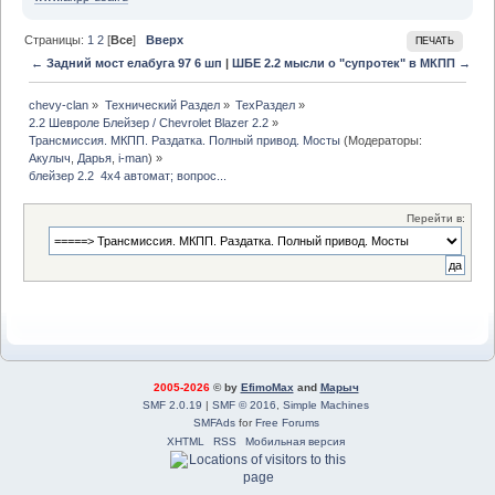
Страницы:
1
2
[
Все
]
Вверх
ПЕЧАТЬ
← Задний мост елабуга 97 6 шп
|
ШБЕ 2.2 мысли о "супротек" в МКПП →
chevy-clan
»
Технический Раздел
»
ТехРаздел
»
2.2 Шевроле Блейзер / Chevrolet Blazer 2.2
»
Трансмиссия. МКПП. Раздатка. Полный привод. Мосты
(Модераторы:
Акулыч
,
Дарья
,
i-man
) »
блейзер 2.2  4х4 автомат; вопрос...
Перейти в:
2005-2026
© by
EfimoMax
and
Марыч
SMF 2.0.19
|
SMF © 2016
,
Simple Machines
SMFAds
for
Free Forums
XHTML
RSS
Мобильная версия