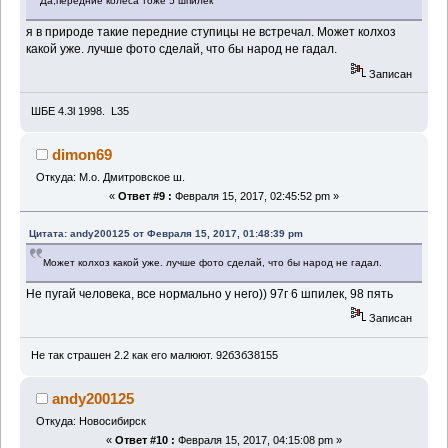
Да,передние колеса тоже 5 шпилек
я в природе такие передние ступицы не встречал. Может колхоз
какой уже. лучше фото сделай, что бы народ не гадал.
Записан
ШБЕ 4.3l 1998. L35
dimon69
Откуда: М.о. Дмитровское ш.
«
Ответ #9 :
Февраля 15, 2017, 02:45:52 pm »
Цитата: andy200125 от Февраля 15, 2017, 01:48:39 pm
Может колхоз какой уже. лучше фото сделай, что бы народ не гадал.
Не пугай человека, все нормально у него)) 97г 6 шпилек, 98 пять
Записан
Не так страшен 2.2 как его малюют. 92бЗбЗ8155
andy200125
Откуда: Новосибирск
«
Ответ #10 :
Февраля 15, 2017, 04:15:08 pm »