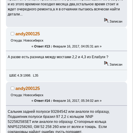
и из этого времени поездил месяца два,остальное время стоит и
ждет очередного ремонта,а я в отчаянии пытаюсь всячески найти
детали...
Записан
andy200125
Откуда: Новосибирск
«
Ответ #13 :
Февраля 16, 2017, 04:05:31 am »
А разве есть разница между мостами 2,2 и 4,3 из Елабуги ?
Записан
ШБЕ 4.3l 1998. L35
andy200125
Откуда: Новосибирск
«
Ответ #14 :
Февраля 16, 2017, 05:34:02 am »
Сальник задней полуоси 93284542 или аналоги по образцу,
Подшипник полуоси бразил 97 2,2 с кольцом NNP
52258258SET или аналоги по образцу. Стопорные кольца
NNP52258260, GM 52 258 260 или от волги и токарь. Если
соклановцы найдут ошибку, пусть поправят.