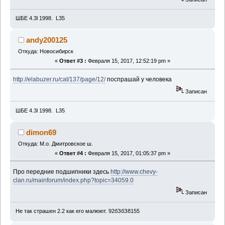
ШБЕ 4.3l 1998. L35
andy200125
Откуда: Новосибирск
«
Ответ #3 :
Февраля 15, 2017, 12:52:19 pm »
http://elabuzer.ru/cat/137/page/12/
поспрашай у человека
Записан
ШБЕ 4.3l 1998. L35
dimon69
Откуда: М.о. Дмитровское ш.
«
Ответ #4 :
Февраля 15, 2017, 01:05:37 pm »
Про передние подшипники здесь
http://www.chevy-
clan.ru/mainforum/index.php?topic=34059.0
Записан
Не так страшен 2.2 как его малюют. 92бЗбЗ8155