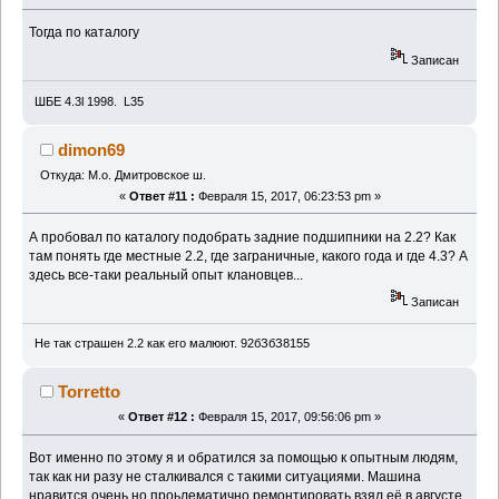
Тогда по каталогу
Записан
ШБЕ 4.3l 1998. L35
dimon69
Откуда: М.о. Дмитровское ш.
«
Ответ #11 :
Февраля 15, 2017, 06:23:53 pm »
А пробовал по каталогу подобрать задние подшипники на 2.2? Как
там понять где местные 2.2, где заграничные, какого года и где 4.3? А
здесь все-таки реальный опыт клановцев...
Записан
Не так страшен 2.2 как его малюют. 92бЗбЗ8155
Torretto
«
Ответ #12 :
Февраля 15, 2017, 09:56:06 pm »
Вот именно по этому я и обратился за помощью к опытным людям,
так как ни разу не сталкивался с такими ситуациями. Машина
нравится очень,но проьлематично ремонтировать,взял её в августе