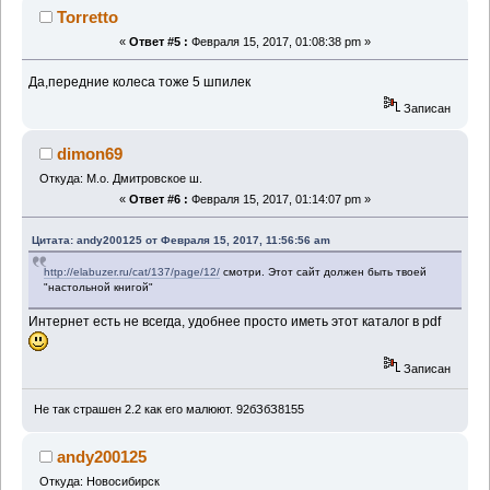
Torretto
«
Ответ #5 :
Февраля 15, 2017, 01:08:38 pm »
Да,передние колеса тоже 5 шпилек
Записан
dimon69
Откуда: М.о. Дмитровское ш.
«
Ответ #6 :
Февраля 15, 2017, 01:14:07 pm »
Цитата: andy200125 от Февраля 15, 2017, 11:56:56 am
http://elabuzer.ru/cat/137/page/12/
смотри. Этот сайт должен быть твоей
"настольной книгой"
Интернет есть не всегда, удобнее просто иметь этот каталог в pdf
Записан
Не так страшен 2.2 как его малюют. 92бЗбЗ8155
andy200125
Откуда: Новосибирск