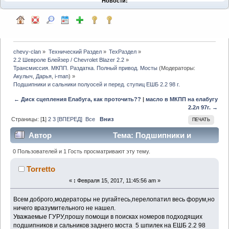
Новости:
chevy-clan
»
Технический Раздел
»
ТехРаздел
»
2.2 Шевроле Блейзер / Chevrolet Blazer 2.2
»
Трансмиссия. МКПП. Раздатка. Полный привод. Мосты
(Модераторы:
Акулыч
,
Дарья
,
i-man
) »
Подшипники и сальники полуосей и перед. ступиц ЕШБ 2.2 98 г.
← Диск сцепления Елабуга, как проточить??
|
масло в МКПП на елабугу
2.2л 97г. →
Страницы: [
1
]
2
3
[ВПЕРЕД]
Все
Вниз
ПЕЧАТЬ
Автор
Тема: Подшипники и
сальники полуосей и перед. ступиц ЕШБ 2.2 98 г.
0 Пользователей и 1 Гость просматривают эту тему.
(Прочитано 11561 раз)
Torretto
«
:
Февраля 15, 2017, 11:45:56 am »
Всем доброго,модераторы не ругайтесь,перелопатил весь форум,но
ничего вразумительного не нашел.
Уважаемые ГУРУ,прошу помощи в поисках номеров подходящих
подшипников и сальников заднего моста 5 шпилек на ЕШБ 2.2 98