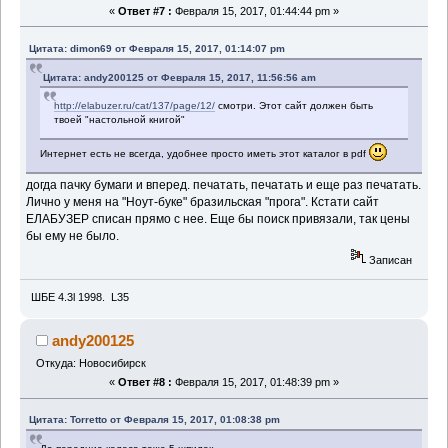
«
Ответ #7 :
Февраля 15, 2017, 01:44:44 pm »
Цитата: dimon69 от Февраля 15, 2017, 01:14:07 pm
Цитата: andy200125 от Февраля 15, 2017, 11:56:56 am
http://elabuzer.ru/cat/137/page/12/
смотри. Этот сайт должен быть
твоей "настольной книгой"
Интернет есть не всегда, удобнее просто иметь этот каталог в pdf
догда пачку бумаги и вперед. печатать, печатать и еще раз печатать.
Лично у меня на "Ноут-буке" бразильская "прога". Кстати сайт
ЕЛАБУЗЕР списан прямо с нее. Еще бы поиск привязали, так цены
бы ему не было.
Записан
ШБЕ 4.3l 1998. L35
andy200125
Откуда: Новосибирск
«
Ответ #8 :
Февраля 15, 2017, 01:48:39 pm »
Цитата: Torretto от Февраля 15, 2017, 01:08:38 pm