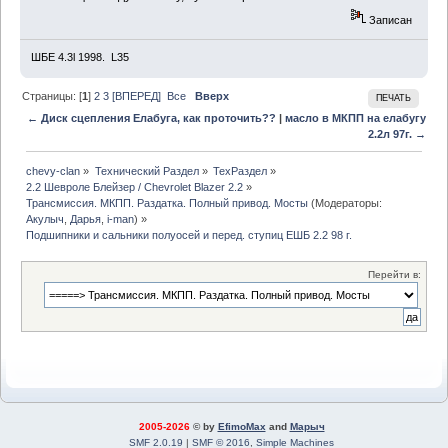
Записан
ШБЕ 4.3l 1998. L35
Страницы: [
1
]
2
3
[ВПЕРЕД]
Все
Вверх
ПЕЧАТЬ
← Диск сцепления Елабуга, как проточить??
|
масло в МКПП на елабугу
2.2л 97г. →
chevy-clan
»
Технический Раздел
»
ТехРаздел
»
2.2 Шевроле Блейзер / Chevrolet Blazer 2.2
»
Трансмиссия. МКПП. Раздатка. Полный привод. Мосты
(Модераторы:
Акулыч
,
Дарья
,
i-man
) »
Подшипники и сальники полуосей и перед. ступиц ЕШБ 2.2 98 г.
Перейти в:
2005-2026
© by
EfimoMax
and
Марыч
SMF 2.0.19
|
SMF © 2016
,
Simple Machines