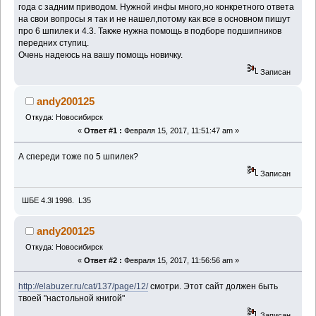
года с задним приводом. Нужной инфы много,но конкретного ответа
на свои вопросы я так и не нашел,потому как все в основном пишут
про 6 шпилек и 4.3. Также нужна помощь в подборе подшипников
передних ступиц.
Очень надеюсь на вашу помощь новичку.
Записан
andy200125
Откуда: Новосибирск
«
Ответ #1 :
Февраля 15, 2017, 11:51:47 am »
А спереди тоже по 5 шпилек?
Записан
ШБЕ 4.3l 1998. L35
andy200125
Откуда: Новосибирск
«
Ответ #2 :
Февраля 15, 2017, 11:56:56 am »
http://elabuzer.ru/cat/137/page/12/
смотри. Этот сайт должен быть
твоей "настольной книгой"
Записан