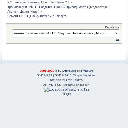
2.2 Шевроле Блейзер / Chevrolet Blazer 2.2
»
Трансмиссия. МКПП. Раздатка. Полный привод. Мосты
(Модераторы:
Акулыч
,
Дарья
,
i-man
) »
Ремонт МКПП (Chevy Blazer 2.2 Елабуга)
Перейти в:
2005-2026
© by
EfimoMax
and
Марыч
SMF 2.0.19
|
SMF © 2016
,
Simple Machines
SMFAds
for
Free Forums
XHTML
RSS
Мобильная версия