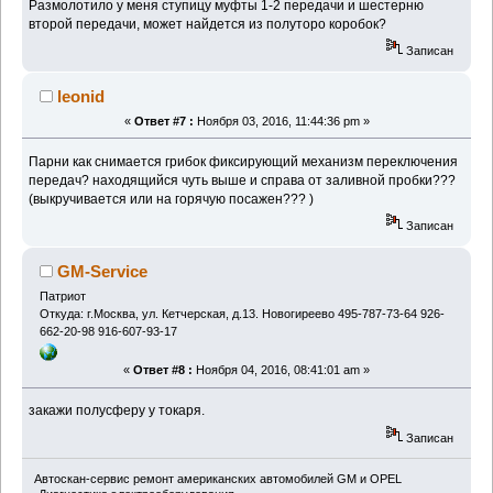
Размолотило у меня ступицу муфты 1-2 передачи и шестерню
второй передачи, может найдется из полуторо коробок?
Записан
leonid
«
Ответ #7 :
Ноября 03, 2016, 11:44:36 pm »
Парни как снимается грибок фиксирующий механизм переключения
передач? находящийся чуть выше и справа от заливной пробки???
(выкручивается или на горячую посажен??? )
Записан
GM-Service
Патриот
Откуда: г.Москва, ул. Кетчерская, д.13. Новогиреево 495-787-73-64 926-
662-20-98 916-607-93-17
«
Ответ #8 :
Ноября 04, 2016, 08:41:01 am »
закажи полусферу у токаря.
Записан
Автоскан-сервис ремонт американских автомобилей GM и OPEL