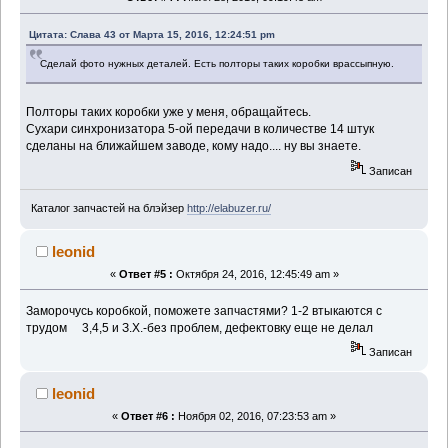
Цитата: Слава 43 от Марта 15, 2016, 12:24:51 pm
Сделай фото нужных деталей. Есть полторы таких коробки врассыпную.
Полторы таких коробки уже у меня, обращайтесь.
Сухари синхронизатора 5-ой передачи в количестве 14 штук
сделаны на ближайшем заводе, кому надо.... ну вы знаете.
Записан
Каталог запчастей на блэйзер
http://elabuzer.ru/
leonid
«
Ответ #5 :
Октября 24, 2016, 12:45:49 am »
Заморочусь коробкой, поможете запчастями? 1-2 втыкаются с
трудом 3,4,5 и З.Х.-без проблем, дефектовку еще не делал
Записан
leonid
«
Ответ #6 :
Ноября 02, 2016, 07:23:53 am »