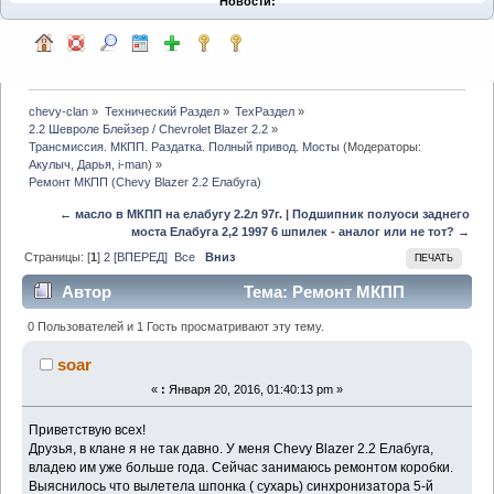
Новости:
chevy-clan
»
Технический Раздел
»
ТехРаздел
»
2.2 Шевроле Блейзер / Chevrolet Blazer 2.2
»
Трансмиссия. МКПП. Раздатка. Полный привод. Мосты
(Модераторы:
Акулыч
,
Дарья
,
i-man
) »
Ремонт МКПП (Chevy Blazer 2.2 Елабуга)
← масло в МКПП на елабугу 2.2л 97г.
|
Подшипник полуоси заднего
моста Елабуга 2,2 1997 6 шпилек - аналог или не тот? →
Страницы: [
1
]
2
[ВПЕРЕД]
Все
Вниз
ПЕЧАТЬ
Автор
Тема: Ремонт МКПП
(Chevy Blazer 2.2 Елабуга) (Прочитано 10664 раз)
0 Пользователей и 1 Гость просматривают эту тему.
soar
«
:
Января 20, 2016, 01:40:13 pm »
Приветствую всех!
Друзья, в клане я не так давно. У меня Chevy Blazer 2.2 Елабуга,
владею им уже больше года. Сейчас занимаюсь ремонтом коробки.
Выяснилось что вылетела шпонка ( сухарь) синхронизатора 5-й