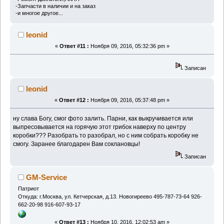
-Запчасти в наличии и на заказ
-и многое другое...
leonid
«
Ответ #11 :
Ноября 09, 2016, 05:32:36 pm »
Записан
leonid
«
Ответ #12 :
Ноября 09, 2016, 05:37:48 pm »
ну слава Богу, смог фото залить. Парни, как выкручивается или
выпресовывается на горячую этот грибок наверху по центру
коробки??? Разобрать то разобрал, но с ним собрать коробку не
смогу. Заранее благодарен Вам соклановцы!
Записан
GM-Service
Патриот
Откуда: г.Москва, ул. Кетчерская, д.13. Новогиреево 495-787-73-64 926-
662-20-98 916-607-93-17
«
Ответ #13 :
Ноября 10, 2016, 12:02:53 am »