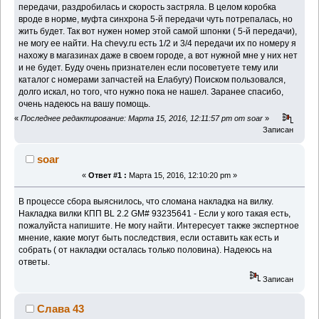
передачи, раздробилась и скорость застряла. В целом коробка
вроде в норме, муфта синхрона 5-й передачи чуть потрепалась, но
жить будет. Так вот нужен номер этой самой шпонки ( 5-й передачи),
не могу ее найти. На chevy.ru есть 1/2 и 3/4 передачи их по номеру я
нахожу в магазинах даже в своем городе, а вот нужной мне у них нет
и не будет. Буду очень признателен если посоветуете тему или
каталог с номерами запчастей на Елабугу) Поиском пользовался,
долго искал, но того, что нужно пока не нашел. Заранее спасибо,
очень надеюсь на вашу помощь.
«
Последнее редактирование: Марта 15, 2016, 12:11:57 pm от soar
»
Записан
soar
«
Ответ #1 :
Марта 15, 2016, 12:10:20 pm »
В процессе сбора выяснилось, что сломана накладка на вилку.
Накладка вилки КПП BL 2.2 GM# 93235641 - Если у кого такая есть,
пожалуйста напишите. Не могу найти. Интересует также экспертное
мнение, какие могут быть последствия, если оставить как есть и
собрать ( от накладки осталась только половина). Надеюсь на
ответы.
Записан
Слава 43