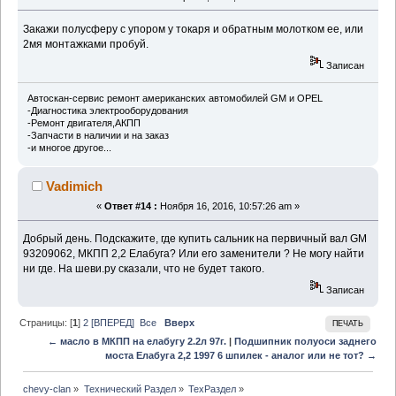
Закажи полусферу с упором у токаря и обратным молотком ее, или
2мя монтажками пробуй.
Записан
Автоскан-сервис ремонт американских автомобилей GM и OPEL
-Диагностика электрооборудования
-Ремонт двигателя,АКПП
-Запчасти в наличии и на заказ
-и многое другое...
Vadimich
«
Ответ #14 :
Ноября 16, 2016, 10:57:26 am »
Добрый день. Подскажите, где купить сальник на первичный вал GM
93209062, МКПП 2,2 Елабуга? Или его заменители ? Не могу найти
ни где. На шеви.ру сказали, что не будет такого.
Записан
Страницы: [
1
]
2
[ВПЕРЕД]
Все
Вверх
ПЕЧАТЬ
← масло в МКПП на елабугу 2.2л 97г.
|
Подшипник полуоси заднего
моста Елабуга 2,2 1997 6 шпилек - аналог или не тот? →
chevy-clan
»
Технический Раздел
»
ТехРаздел
»