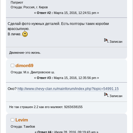
Патриот
Откуда: Россия, г. Киров
«
Ответ #2 :
Марта 15, 2016, 12:24:51 pm »
Сделай фото нужных деталей. Есть полторы таких коробки
врассыпную.
В личке.
Записан
Движение-это жизнь.
dimon69
Откуда: М.о. Дмитровское ш.
«
Ответ #3 :
Марта 15, 2016, 12:35:56 pm »
Оно?
http://www.chevy-clan.ru/mainforum/index.php?topic=54991.15
Записан
Не так страшен 2.2 как его малюют. 92бЗбЗ8155
Levim
Откуда: Тамбов
«
Ответ #4 :
Июля 28, 2016, 09:19:43 am »