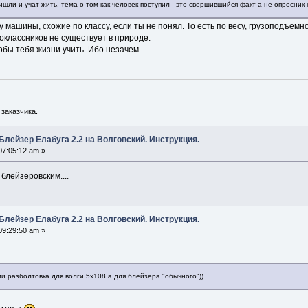
ишли и учат жить. тема о том как человек поступил - это свершившийся факт а не опросник 
у машины, схожие по классу, если ты не понял. То есть по весу, грузоподъемн
ноклассников не существует в природе.
обы тебя жизни учить. Ибо незачем...
заказчика.
Блейзер Елабуга 2.2 на Волговский. Инструкция.
07:05:12 am »
с блейзеровским....
Блейзер Елабуга 2.2 на Волговский. Инструкция.
09:29:50 am »
ли разболтовка для волги 5х108 а для блейзера "обычного"))