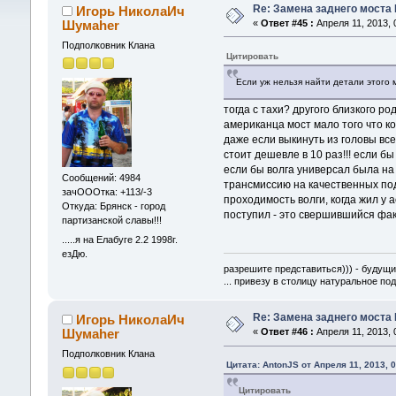
Re: Замена заднего моста 
Игорь НиколаИч
Шумаher
«
Ответ #45 :
Апреля 11, 2013, 
Подполковник Клана
Цитировать
Если уж нельзя найти детали этого 
тогда с тахи? другого близкого р
американца мост мало того что к
даже если выкинуть из головы все 
стоит дешевле в 10 раз!!! если б
если бы волга универсал была на 
Сообщений: 4984
трансмиссию на качественных под
зачОООтка: +113/-3
проходимость волги, когда жил у 
Откуда: Брянск - город
поступил - это свершившийся факт
партизанской славы!!!
.....я на Елабуге 2.2 1998г.
езДю.
разрешите представиться))) - будущи
... привезу в столицу натуральное по
Re: Замена заднего моста 
Игорь НиколаИч
Шумаher
«
Ответ #46 :
Апреля 11, 2013, 
Подполковник Клана
Цитата: AntonJS от Апреля 11, 2013, 
Цитировать