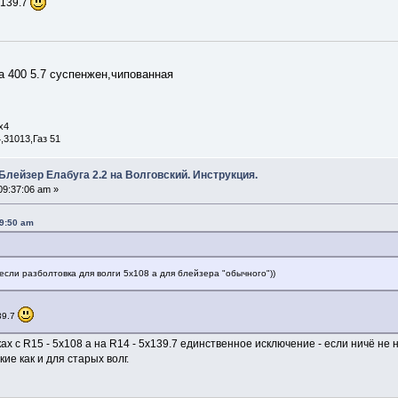
 139.7
аха 400 5.7 суспенжен,чипованная
х4
,31013,Газ 51
Блейзер Елабуга 2.2 на Волговский. Инструкция.
09:37:06 am »
29:50 am
 если разболтовка для волги 5х108 а для блейзера "обычного"))
39.7
ках с R15 - 5х108 а на R14 - 5х139.7 единственное исключение - если ничё не 
ие как и для старых волг.