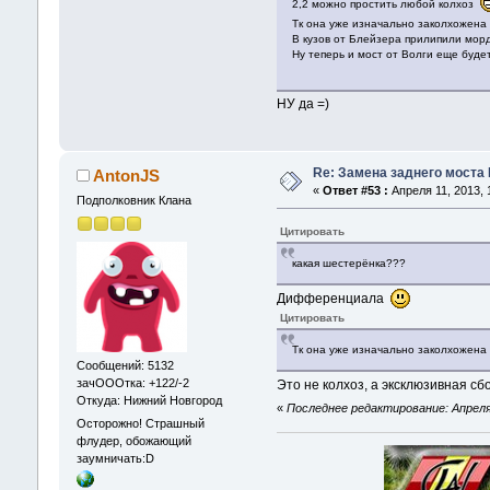
2,2 можно простить любой колхоз
Тк она уже изначально заколхожена 
В кузов от Блейзера прилипили морд
Ну теперь и мост от Волги еще буде
НУ да =)
Re: Замена заднего моста 
AntonJS
«
Ответ #53 :
Апреля 11, 2013, 
Подполковник Клана
Цитировать
какая шестерёнка???
Дифференциала
Цитировать
Тк она уже изначально заколхожена 
Сообщений: 5132
зачОООтка: +122/-2
Это не колхоз, а эксклюзивная сб
Откуда: Нижний Новгород
«
Последнее редактирование: Апреля 
Осторожно! Страшный
флудер, обожающий
заумничать:D