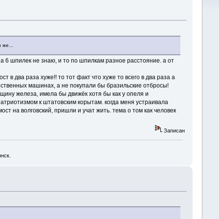
 же...
на 6 шпилек не знаю, и то по шпилкам разное расстояние. а от
 в два раза хуже!! то тот факт что хуже то всего в два раза а
чественных машинах, а не покупали бы бразильские отбросы!
лщину железа, имела бы движёк хотя бы как у опеля и
 патриотизмом к штатовским корытам. когда меня устраивала
ост на волговский, пришли и учат жить. тема о том как человек
Записан
янск.