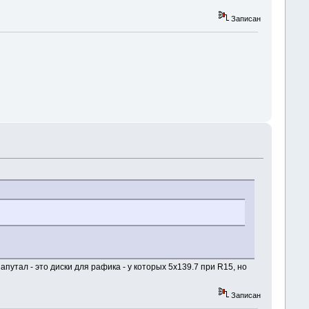
Записан
напутал - это диски для рафика - у которых 5х139.7 при R15, но
Записан