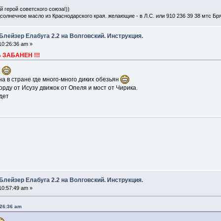
й герой советского союза!))
дсолнечное масло из Краснодарского края. желающие - в Л.С. или 910 236 39 38 мтс Бр
Блейзер Елабуга 2.2 на Волговский. Инструкция.
10:26:36 am »
ЗАБАНЕН !!!
з
на в стране где много-много диких обезьян
рду от Исузу движок от Опеля и мост от Чирика.
удет
Блейзер Елабуга 2.2 на Волговский. Инструкция.
10:57:49 am »
:26:36 am