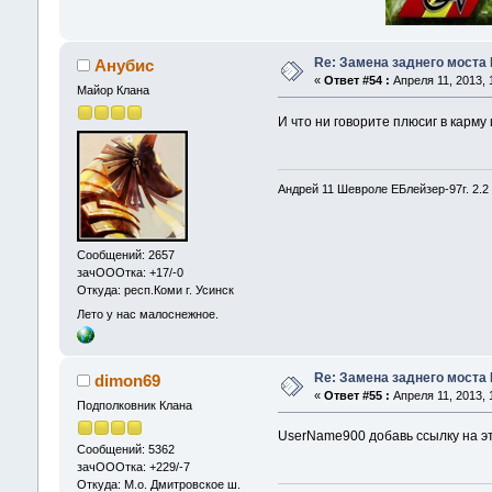
Re: Замена заднего моста 
Анубис
«
Ответ #54 :
Апреля 11, 2013, 
Майор Клана
И что ни говорите плюсиг в карму
Андрей 11 Шевроле ЕБлейзер-97г. 2.2
Сообщений: 2657
зачОООтка: +17/-0
Откуда: респ.Коми г. Усинск
Лето у нас малоснежное.
Re: Замена заднего моста 
dimon69
«
Ответ #55 :
Апреля 11, 2013, 
Подполковник Клана
UserName900 добавь ссылку на э
Сообщений: 5362
зачОООтка: +229/-7
Откуда: М.о. Дмитровское ш.