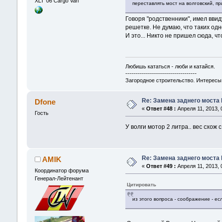
XLT`06 Cargo Van
переставлять мост на волговский, пр
Говоря "родственники", имел ввид
решетке. Не думаю, что таких од
И это... Никто не пришел сюда, чт
Любишь кататься - люби и катайся.
------------------------------------
Загородное строительство. Интересы 
Re: Замена заднего моста 
Dfone
«
Ответ #48 :
Апреля 11, 2013, 
Гость
У волги мотор 2 литра.. вес схож 
Re: Замена заднего моста 
AMIK
«
Ответ #49 :
Апреля 11, 2013, 
Координатор форума
Генерал-Лейтенант
Цитировать
из этого вопроса - соображение - ес