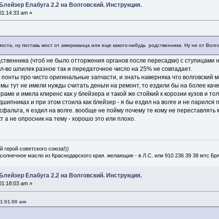
Блейзер Елабуга 2.2 на Волговский. Инструкция.
01:14:33 am »
моста, ну поставь мост от американца или еще какого-нибудь родственника. Ну не от Волги
одственника (чтоб не было отторжения органов после пересадки) с ступицами 
ол-во шпилек разное так и передаточное число на 25% не совпадает.
понты про чисто оригинальные запчасти, и знать наверняка что волговский мост
ы мы тут не имели нужды считать деньги на ремонт, то ездили бы на более ка
раме и имела клиренс как у блейзера и такой же стойкий к корозии кузов и то
шипниках и при этом стоила как блейзер - я бы ездил на волге и не парился
асфальта, я ездил на волге. вообще не пойму почему те кому не переставлять м
 а не опросник на тему - хорошо это или плохо.
й герой советского союза!))
дсолнечное масло из Краснодарского края. желающие - в Л.С. или 910 236 39 38 мтс Бр
Блейзер Елабуга 2.2 на Волговский. Инструкция.
01:18:03 am »
01:01:00 am