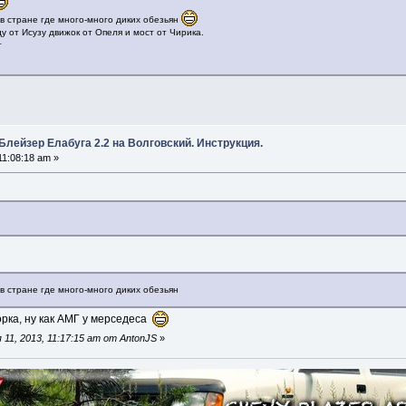
в стране где много-много диких обезьян
у от Исузу движок от Опеля и мост от Чирика.
т
Блейзер Елабуга 2.2 на Волговский. Инструкция.
11:08:18 am »
в стране где много-много диких обезьян
орка, ну как АМГ у мерседеса
11, 2013, 11:17:15 am от AntonJS
»