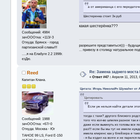
а от американца с его передаточн
Шестеренка стоит 3к руб
какая шестерёнка???
Сообщений: 4984
зачОООтка: +113/-3
Откуда: Брянск - город
разрешите представиться))) - будущи
партизанской славы!!!
... привезу в столицу натуральное по
.....я на Елабуге 2.2 1998г.
езДю.
Re: Замена заднего моста 
Reed
«
Ответ #47 :
Апреля 11, 2013, 
Капитан Клана.
Цитата: Игорь НиколаИч Шумаher от А
Цитировать
Если уж нельзя найти детали этог
тогда с тахи? другого близкого род
Сообщений: 1988
того что кол-во шпилек разное так 
зачОООтка: +67/-0
даже если выкинуть из головы все по
Откуда: Москва - Юг
раз!!! если бы мы тут не имели нуж
имела клиренс как у блейзера и так
ТАНОЕ 99 LS; Ford E-150
- я бы ездил на волге и не парился 