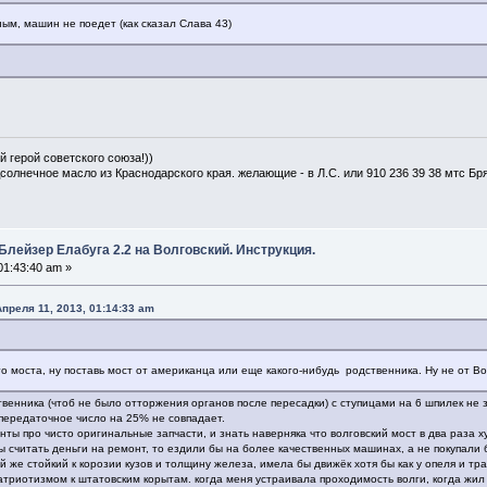
ым, машин не поедет (как сказал Слава 43)
й герой советского союза!))
дсолнечное масло из Краснодарского края. желающие - в Л.С. или 910 236 39 38 мтс Бр
Блейзер Елабуга 2.2 на Волговский. Инструкция.
01:43:40 am »
преля 11, 2013, 01:14:33 am
о моста, ну поставь мост от американца или еще какого-нибудь родственника. Ну не от Вол
ственника (чтоб не было отторжения органов после пересадки) с ступицами на 6 шпилек не
и передаточное число на 25% не совпадает.
нты про чисто оригинальные запчасти, и знать наверняка что волговский мост в два раза ху
ды считать деньги на ремонт, то ездили бы на более качественных машинах, а не покупали
ой же стойкий к корозии кузов и толщину железа, имела бы движёк хотя бы как у опеля и т
патриотизмом к штатовским корытам. когда меня устраивала проходимость волги, когда жил 