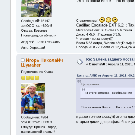
Это на новой Волге.... На старой
С уважением!
Сообщений: 15147
Cadillac Escalade EXT 6.2; ; Т
зачОООтка: +690/-5
Mercedes-Benz SEC-class 5.6 Секач
Откуда: Кремлев
Диско 4 -5.0; ;Паджера 3 3.5;
Нижегородсой области
Что еще - по запросу))))
АНДРЕЙ. +791О795О485
Волга 5.53 литра, Виллис 43г.;Гольф 4
Победа 20 и 72, Волги 21,22,2424,2434
Авто: Хорошая!
Re: Замена заднего моста 
Игорь НиколаИч
Шумаher
«
Ответ #50 :
Апреля 11, 2013, 
Подполковник Клана
Цитата: AMIK от Апреля 11, 2013, 09:
Цитировать
из этого вопроса - соображение -
Это на новой Волге.... На старой 1
я даже точнее скажу))) это на дис
Сообщений: 4984
старые диски для рафика были узк
зачОООтка: +113/-3
Откуда: Брянск - город
партизанской славы!!!