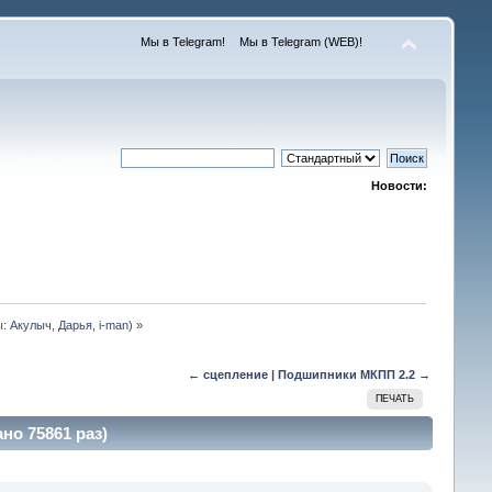
Мы в Telegram!
Мы в Telegram (WEB)!
Новости:
ы:
Акулыч
,
Дарья
,
i-man
) »
← сцепление
|
Подшипники МКПП 2.2 →
ПЕЧАТЬ
но 75861 раз)