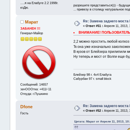
.....я на Елабуге 2.2 1998г.
разрешите представиться))) - будущи
езДю.
... привезу в столицу натуральное по
Re: Замена заднего моста 
Марат
«
Ответ #51 :
Апреля 11, 2013, 
ЗАБАНЕН !!!
ВНИМАНИЕ! ПОЛЬЗОВАТЕЛЬ 
Генерал-Майор
2,2 можно простить любой колхо
Тк она уже изначально заколхоже
В кузов от Блейзера прилипили мо
Ну теперь и мост от Волги еще б
Блейзер 98 г. 4х4 Елабуга
Сабурбан 97 г. small block
Сообщений: 14657
зачОООтка: +411/-11
Откуда: г.Пушкино
Re: Замена заднего моста 
Dfone
«
Ответ #52 :
Апреля 11, 2013, 
Гость
Цитата: Марат от Апреля 11, 2013, 10