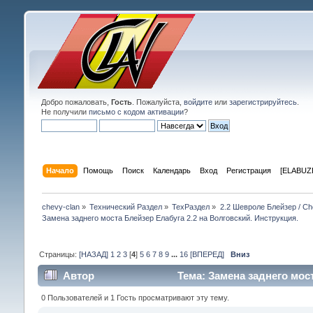
Добро пожаловать,
Гость
. Пожалуйста,
войдите
или
зарегистрируйтесь
.
Не получили
письмо с кодом активации
?
Начало
Помощь
Поиск
Календарь
Вход
Регистрация
[ELABUZE
chevy-clan
»
Технический Раздел
»
ТехРаздел
»
2.2 Шевроле Блейзер / Che
Замена заднего моста Блейзер Елабуга 2.2 на Волговский. Инструкция.
Страницы:
[НАЗАД]
1
2
3
[
4
]
5
6
7
8
9
...
16
[ВПЕРЕД]
Вниз
Автор
Тема: Замена заднего мост
0 Пользователей и 1 Гость просматривают эту тему.