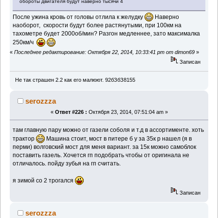
обороты двигателя будут наверно тысячи 4
После ужина кровь от головы отлила к желудку
Наверно
наоборот, скорости будут более растянутыми, при 100км на
тахометре будет 2000об/мин? Разгон медленнее, зато максималка
250км/ч
«
Последнее редактирование: Октября 22, 2014, 10:33:41 pm от dimon69
»
Записан
Не так страшен 2.2 как его малюют. 92бЗбЗ8155
serozzza
«
Ответ #226 :
Октября 23, 2014, 07:51:04 am »
там главную пару можно от газели соболя и т.д в ассортименте. хоть
трактор
Машина стоит, мост в питере б у за 35к р нашел (я в
перми) волговский мост для меня вариант. за 15к можно самоблок
поставить газель. Хочется гп подобрать чтобы от оригинала не
отличалось. пойду зубья на гп считать.
я зимой со 2 трогался
Записан
serozzza