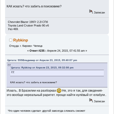
КАК искать? что забить в поисковике?
Записан
Chevrolet Blazer 1997г 2.2l СПб
Toyota Land Cruiser Prado 90.v6
Уаз 469.
Rybkinp
Откуда: г. Кирово- Чепецк
«
Ответ #235 :
Апреля 24, 2015, 07:41:55 am »
Цитата: 555Владимир от Апреля 23, 2015, 09:40:07 pm
Цитата: Rybkinp от Апреля 23, 2015, 09:32:08 pm
КАК искать? что забить в поисковике?
Искать.. В Бразилии на разборках
Не, это я так, для сведения-
это вообще нереальный раритет. проще найти нулёвый от елабуги..
Записан
Что один человек сделал- другой завсегда сломать сможет