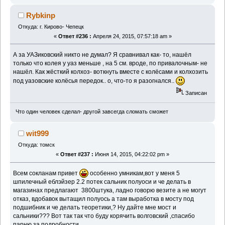
Rybkinp
Откуда: г. Кирово- Чепецк
«
Ответ #236 :
Апреля 24, 2015, 07:57:18 am »
А за УАЗиковский никто не думал? Я сравнивал как- то, нашёл
только что колея у уаз меньше , на 5 см. вроде, по привалочным- не
нашёл. Как жёсткий колхоз- воткнуть вместе с колёсами и колхозить
под уазовские колёсья передок.. о, что-то я разогнался..
Записан
Что один человек сделал- другой завсегда сломать сможет
wit999
Откуда: томск
«
Ответ #237 :
Июня 14, 2015, 04:22:02 pm »
Всем сокланам привет
особенно умникам,вот у меня 5
шпилечный еблэйзер 2.2 потек сальник полуоси и че делать в
магазинах предлагают 3800штука, ладно говорю везите а не могут
отказ, вдобавок вытащил полуось а там выработка в мосту под
подшибник и че делать теоретики,? Ну дайте мне мост и
сальники??? Вот так так что буду корячить волговский ,спасибо
парню за подробности