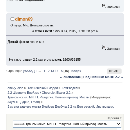
Записан
dimon69
Откуда: М.о. Дмитровское ш.
«
Ответ #238 :
Июня 14, 2015, 05:01:38 pm »
Делай фотки что и как
Записан
Не так страшен 2.2 как его малюют. 92бЗбЗ8155
Страницы:
[НАЗАД]
1
...
11
12
13
14
15
[
16
]
Вверх
ПЕЧАТЬ
← сцепление
|
Подшипники МКПП 2.2 →
chevy-clan
»
Технический Раздел
»
ТехРаздел
»
2.2 Шевроле Блейзер / Chevrolet Blazer 2.2
»
Трансмиссия. МКПП. Раздатка. Полный привод. Мосты
(Модераторы:
Акулыч
,
Дарья
,
i-man
) »
Замена заднего моста Блейзер Елабуга 2.2 на Волговский. Инструкция.
Перейти в: