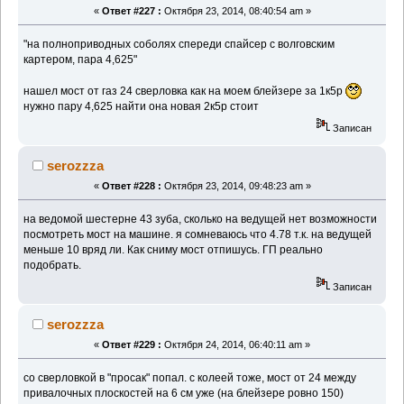
«
Ответ #227 :
Октября 23, 2014, 08:40:54 am »
"на полноприводных соболях спереди спайсер с волговским
картером, пара 4,625"
нашел мост от газ 24 сверловка как на моем блейзере за 1к5р
нужно пару 4,625 найти она новая 2к5р стоит
Записан
serozzza
«
Ответ #228 :
Октября 23, 2014, 09:48:23 am »
на ведомой шестерне 43 зуба, сколько на ведущей нет возможности
посмотреть мост на машине. я сомневаюсь что 4.78 т.к. на ведущей
меньше 10 вряд ли. Как сниму мост отпишусь. ГП реально
подобрать.
Записан
serozzza
«
Ответ #229 :
Октября 24, 2014, 06:40:11 am »
со сверловкой в "просак" попал. с колеей тоже, мост от 24 между
привалочных плоскостей на 6 см уже (на блейзере ровно 150)