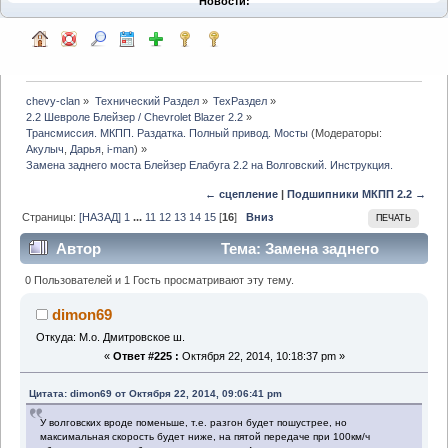
Новости:
chevy-clan
»
Технический Раздел
»
ТехРаздел
»
2.2 Шевроле Блейзер / Chevrolet Blazer 2.2
»
Трансмиссия. МКПП. Раздатка. Полный привод. Мосты
(Модераторы:
Акулыч
,
Дарья
,
i-man
) »
Замена заднего моста Блейзер Елабуга 2.2 на Волговский. Инструкция.
← сцепление
|
Подшипники МКПП 2.2 →
Страницы:
[НАЗАД]
1
...
11
12
13
14
15
[
16
]
Вниз
ПЕЧАТЬ
Автор
Тема: Замена заднего
моста Блейзер Елабуга 2.2 на Волговский.
0 Пользователей и 1 Гость просматривают эту тему.
Инструкция. (Прочитано 75975 раз)
dimon69
Откуда: М.о. Дмитровское ш.
«
Ответ #225 :
Октября 22, 2014, 10:18:37 pm »
Цитата: dimon69 от Октября 22, 2014, 09:06:41 pm
У волговских вроде поменьше, т.е. разгон будет пошустрее, но
максимальная скорость будет ниже, на пятой передаче при 100км/ч