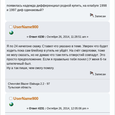
появилась надежда дифференциал родной купить, на елабуге 1998
и 1997 диф одинаковый?
Записан
UserName900
«
Ответ #230 :
Октября 26, 2014, 11:28:51 am »
Я по 24 ничегоне скажу. Ставил что указано в теме. Уверен что будет
ходить пока сам блейзер в утиль не уйдёт. На счёт сверловки, тоже
не могу сказать, но не думаю что там пять отверстий совпадут. Это
просто предположение. Если я правильно тебя понял ) У меня 6-ти
шпилечный был.
Ну а так пиши, чем смогу помогу.
Записан
Chevrolet Blazer Elabuga 2.2 - 97
Тульская область
UserName900
«
Ответ #231 :
Октября 26, 2014, 12:05:06 pm »