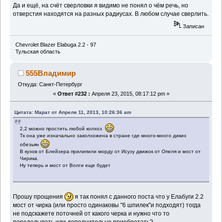
Да и ещё, на счёт сверловки я видимо не понял о чём речь, но
отверстия находятся на разных радиусах. В любом случае сверлить.
Записан
Chevrolet Blazer Elabuga 2.2 - 97
Тульская область
555Владимир
Откуда: Санкт-Петербург
«
Ответ #232 :
Апреля 23, 2015, 08:17:12 pm »
Цитата: Марат от Апреля 11, 2013, 10:26:36 am
2,2 можно простить любой колхоз
Тк она уже изначально заколхожена в стране где много-много диких
обезьян
В кузов от Блейзера прилипили морду от Исузу движок от Опеля и мост от
Чирика.
Ну теперь и мост от Волги еще будет
Прошу прощения
я так понял с данного поста что у Елабуги 2.2
мост от чирка (или просто одинаковы "6 шпилек"и подходят) тогда
не подскажете поточней от какого черка и нужно что то
переделывать или дополнительно приобретать?