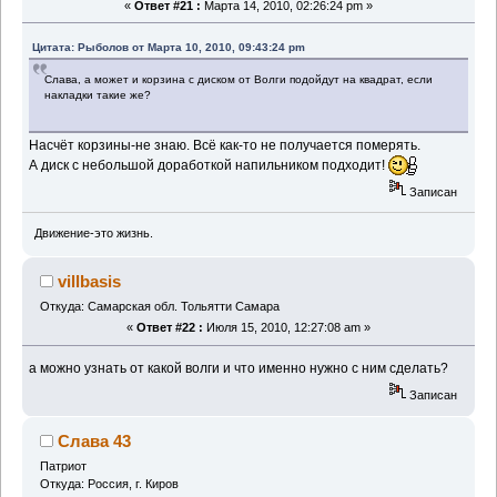
«
Ответ #21 :
Марта 14, 2010, 02:26:24 pm »
Цитата: Рыболов от Марта 10, 2010, 09:43:24 pm
Слава, а может и корзина с диском от Волги подойдут на квадрат, если
накладки такие же?
Насчёт корзины-не знаю. Всё как-то не получается померять.
А диск с небольшой доработкой напильником подходит!
Записан
Движение-это жизнь.
villbasis
Откуда: Самарская обл. Тольятти Самара
«
Ответ #22 :
Июля 15, 2010, 12:27:08 am »
а можно узнать от какой волги и что именно нужно с ним сделать?
Записан
Слава 43
Патриот
Откуда: Россия, г. Киров