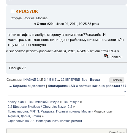
KPUCi7UK
Откуда: Россия, Москва
«
Ответ #29 :
Июля 04, 2011, 10:25:38 pm »
а эти штифты в любую сторону вынимаются??спасибо..И
магистраль от главаного цилиндра к рабочему ничем не заменить?а
то у меня она лопнула
«
Последнее редактирование: Июля 04, 2011, 10:48:05 pm от KPUCi7UK
»
Записан
Elabuga 2.2
Страницы:
[НАЗАД]
1
[
2
]
3
4
5
6
7
...
12
[ВПЕРЕД]
Все
Вверх
ПЕЧАТЬ
← Корзина сцепления
|
блокировка LSD а всётаки как оно работает???
→
chevy-clan
»
Технический Раздел
»
ТехРаздел
»
2.2 Шевроле Блейзер / Chevrolet Blazer 2.2
»
Трансмиссия. МКПП. Раздатка. Полный привод. Мосты
(Модераторы:
Акулыч
,
Дарья
,
i-man
) »
Сцепление на 2,2. Неисправности,колхоз,ремонт.
Перейти в: