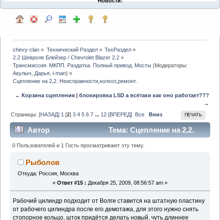
Новости:
chevy-clan
»
Технический Раздел
»
ТехРаздел
»
2.2 Шевроле Блейзер / Chevrolet Blazer 2.2
»
Трансмиссия. МКПП. Раздатка. Полный привод. Мосты
(Модераторы:
Акулыч
,
Дарья
,
i-man
) »
Сцепление на 2,2. Неисправности,колхоз,ремонт.
← Корзина сцепления
|
блокировка LSD а всётаки как оно работает???
→
Страницы:
[НАЗАД]
1
[
2
]
3
4
5
6
7
...
12
[ВПЕРЕД]
Все
Вниз
ПЕЧАТЬ
Автор
Тема: Сцепление на 2,2.
Неисправности,колхоз,ремонт. (Прочитано 71128
0 Пользователей и 1 Гость просматривают эту тему.
раз)
Рыболов
Откуда: Россия, Москва
«
Ответ #15 :
Декабря 25, 2009, 08:56:57 am »
Рабочий цилиндр подходит от Волги ставится на штатную пластину
от рабочего цилиндра после его демотажа, для этого нужно снять
стопорное кольцо, шток придётся делать новый, чуть длиннее