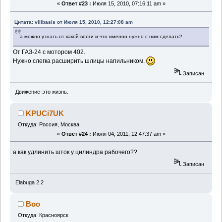
«
Ответ #23 :
Июля 15, 2010, 07:16:11 am »
Цитата: villbasis от Июля 15, 2010, 12:27:08 am
а можно узнать от какой волги и что именно нужно с ним сделать?
От ГАЗ-24 с мотором 402.
Нужно слегка расширить шлицы напильником.
Записан
Движение-это жизнь.
KPUCi7UK
Откуда: Россия, Москва
«
Ответ #24 :
Июля 04, 2011, 12:47:37 am »
а как удлинить шток у цилиндра рабочего??
Записан
Elabuga 2.2
Boo
Откуда: Красноярск