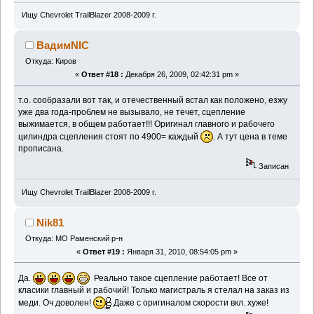
Ищу Chevrolet TrailBlazer 2008-2009 г.
ВадимNIC
Откуда: Киров
«
Ответ #18 :
Декабря 26, 2009, 02:42:31 pm »
т.о. сообразали вот так, и отечественный встал как положено, езжу
уже два года-проблем не вызывало, не течет, сцепление
выжимается, в общем работает!!! Оригинал главного и рабочего
цилиндра сцепления стоят по 4900= каждый
. А тут цена в теме
прописана.
Записан
Ищу Chevrolet TrailBlazer 2008-2009 г.
Nik81
Откуда: МО Раменский р-н
«
Ответ #19 :
Января 31, 2010, 08:54:05 pm »
Да.
Реально такое сцепление работает! Все от
класики главный и рабочий! Только магистраль я стелал на заказ из
меди. Оч доволен!
Даже с оригиналом скорости вкл. хуже!