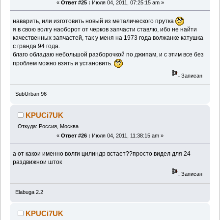
«
Ответ #25 :
Июля 04, 2011, 07:25:15 am »
наварить, или изготовить новый из металического прутка
я в свою волгу наоборот от черков запчасти ставлю, ибо не найти
качественных запчастей, так у меня на 1973 года волжанке катушка
с гранда 94 года.
благо обладаю небольшой разборочкой по джипам, и с этим все без
проблем можно взять и установить.
Записан
SubUrban 96
KPUCi7UK
Откуда: Россия, Москва
«
Ответ #26 :
Июля 04, 2011, 11:38:15 am »
а от какои именно волги цилиндр встает??просто видел для 24
раздвижнои шток
Записан
Elabuga 2.2
KPUCi7UK