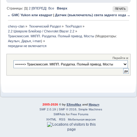
Страницы: [
1
]
2
[ВПЕРЕД]
Все
Вверх
ПЕЧАТЬ
← GMC Yukon или квадрат
|
Датчик (выключатель) света заднего хода →
chevy-clan
»
Технический Раздел
»
ТехРаздел
»
2.2 Шевроле Блейзер / Chevrolet Blazer 2.2
»
Трансмиссия. МКПП. Раздатка. Полный привод. Мосты
(Модераторы:
Акулыч
,
Дарья
,
i-man
) »
передачи не включается
Перейти в:
2005-2026
© by
EfimoMax
and
Марыч
SMF 2.0.19
|
SMF © 2016
,
Simple Machines
SMFAds
for
Free Forums
XHTML
RSS
Мобильная версия