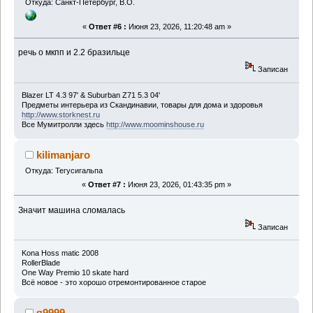
Откуда: Санкт-Петербург, В.О.
«
Ответ #6 :
Июня 23, 2026, 11:20:48 am »
речь о мкпп и 2.2 бразильце
Записан
Blazer LT 4.3 97' & Suburban Z71 5.3 04'
Предметы интерьера из Скандинавии, товары для дома и здоровья
http://www.storknest.ru
Все Мумитролли здесь
http://www.moominshouse.ru
kilimanjaro
Откуда: Тегусигальпа
«
Ответ #7 :
Июня 23, 2026, 01:43:35 pm »
Значит машина сломалась
Записан
Kona Hoss matic 2008
RollerBlade
One Way Premio 10 skate hard
Всё новое - это хорошо отремонтированное старое
я9999