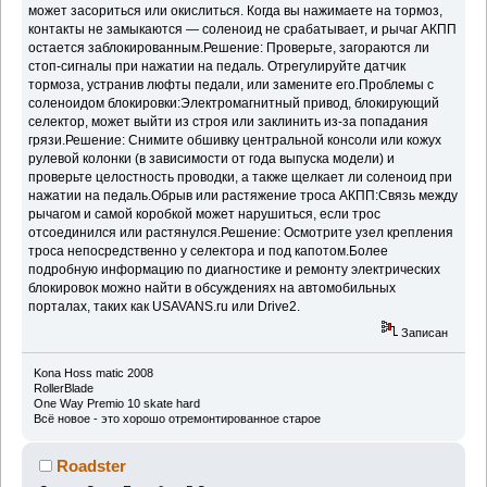
может засориться или окислиться. Когда вы нажимаете на тормоз,
контакты не замыкаются — соленоид не срабатывает, и рычаг АКПП
остается заблокированным.Решение: Проверьте, загораются ли
стоп-сигналы при нажатии на педаль. Отрегулируйте датчик
тормоза, устранив люфты педали, или замените его.Проблемы с
соленоидом блокировки:Электромагнитный привод, блокирующий
селектор, может выйти из строя или заклинить из-за попадания
грязи.Решение: Снимите обшивку центральной консоли или кожух
рулевой колонки (в зависимости от года выпуска модели) и
проверьте целостность проводки, а также щелкает ли соленоид при
нажатии на педаль.Обрыв или растяжение троса АКПП:Связь между
рычагом и самой коробкой может нарушиться, если трос
отсоединился или растянулся.Решение: Осмотрите узел крепления
троса непосредственно у селектора и под капотом.Более
подробную информацию по диагностике и ремонту электрических
блокировок можно найти в обсуждениях на автомобильных
порталах, таких как USAVANS.ru или Drive2.
Записан
Kona Hoss matic 2008
RollerBlade
One Way Premio 10 skate hard
Всё новое - это хорошо отремонтированное старое
Roadster