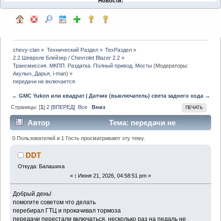
Новости:
chevy-clan
»
Технический Раздел
»
ТехРаздел
»
2.2 Шевроле Блейзер / Chevrolet Blazer 2.2
»
Трансмиссия. МКПП. Раздатка. Полный привод. Мосты
(Модераторы:
Акулыч
,
Дарья
,
i-man
) »
передачи не включается
← GMC Yukon или квадрат
|
Датчик (выключатель) света заднего хода →
Страницы: [
1
]
2
[ВПЕРЕД]
Все
Вниз
ПЕЧАТЬ
Автор
Тема: передачи не
включается (Прочитано 1194 раз)
0 Пользователей и 1 Гость просматривают эту тему.
DDT
Откуда: Балашиха
«
:
Июня 21, 2026, 04:58:51 pm »
Добрый день!
помогите советом что делать
перебирал ГТЦ и прокачивал тормоза
передачи перестали включаться. несколько раз на педаль не