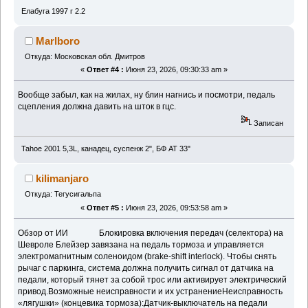
Елабуга 1997 г 2.2
Marlboro
Откуда: Московская обл. Дмитров
«
Ответ #4 :
Июня 23, 2026, 09:30:33 am »
Вообще забыл, как на жилах, ну блин нагнись и посмотри, педаль
сцепления должна давить на шток в гцс.
Записан
Tahoe 2001 5,3L, канадец, суспенж 2", БФ АТ 33"
kilimanjaro
Откуда: Тегусигальпа
«
Ответ #5 :
Июня 23, 2026, 09:53:58 am »
Обзор от ИИ Блокировка включения передач (селектора) на
Шевроле Блейзер завязана на педаль тормоза и управляется
электромагнитным соленоидом (brake-shift interlock). Чтобы снять
рычаг с паркинга, система должна получить сигнал от датчика на
педали, который тянет за собой трос или активирует электрический
привод.Возможные неисправности и их устранениеНеисправность
«лягушки» (концевика тормоза):Датчик-выключатель на педали