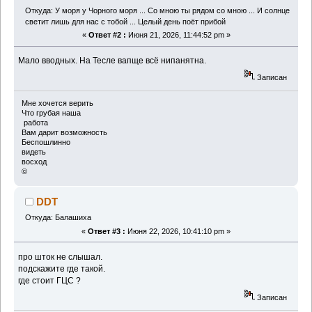
Откуда: У моря у Чорного моря ... Со мною ты рядом со мною ... И солнце
светит лишь для нас с тобой ... Целый день поёт прибой
«
Ответ #2 :
Июня 21, 2026, 11:44:52 pm »
Мало вводных. На Тесле вапще всё нипанятна.
Записан
Мне хочется верить
Что грубая наша
работа
Вам дарит возможность
Беспошлинно
видеть
восход
©
DDT
Откуда: Балашиха
«
Ответ #3 :
Июня 22, 2026, 10:41:10 pm »
про шток не слышал.
подскажите где такой.
где стоит ГЦС ?
Записан