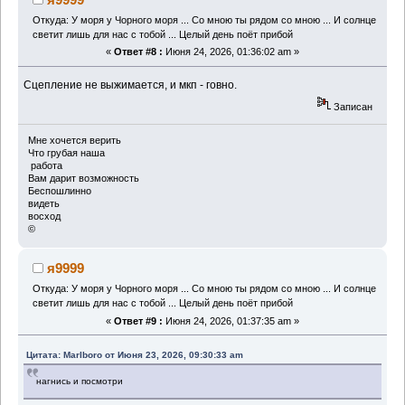
Откуда: У моря у Чорного моря ... Со мною ты рядом со мною ... И солнце
светит лишь для нас с тобой ... Целый день поёт прибой
«
Ответ #8 :
Июня 24, 2026, 01:36:02 am »
Сцепление не выжимается, и мкп - говно.
Записан
Мне хочется верить
Что грубая наша
работа
Вам дарит возможность
Беспошлинно
видеть
восход
©
я9999
Откуда: У моря у Чорного моря ... Со мною ты рядом со мною ... И солнце
светит лишь для нас с тобой ... Целый день поёт прибой
«
Ответ #9 :
Июня 24, 2026, 01:37:35 am »
Цитата: Marlboro от Июня 23, 2026, 09:30:33 am
нагнись и посмотри