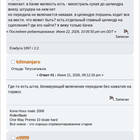
помогает. в бачке жилкость есть - магистраль сухая до цилиндра
внизу. штуцера на нем нет
но передача не включается никакая. в цилиндре поршень ходит все
на месте. что может быть? есть отдельный главный цилиндр на
сцепление? где его найти? я вижу только бачок
«
Последнее редактирование: Июня 22, 2026, 10:05:55 pm от DDT
»
Записан
Елабуга 1997 г 2.2
kilimanjaro
Откуда: Тегусигальпа
«
Ответ #1 :
Июня 21, 2026, 09:12:26 pm »
Где-то есть шток, блокирующий включение передачи без нажатия на
тормоз.
Записан
Kona Hoss matic 2008
RollerBlade
One Way Premio 10 skate hard
Всё новое - это хорошо отремонтированное старое
я9999