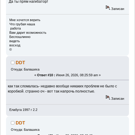
Да ты прям нагибатор!
Записан
Мне хочется верить
Что грубая наша
работа
Вам дарит возможность
Беспошлинно
видеть
восход
©
DDT
Откуда: Балашиха
«
Ответ #10 :
Июня 26, 2026, 08:25:59 am »
как так сломалась- недавно вообще никаких проблем не было с
коробкой. странно оч - вот так напрочь полностью.
Записан
Елабуга 1997 г 2.2
DDT
Откуда: Балашиха