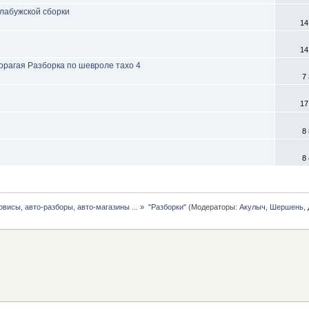
Елабужской сборки
14
14
орагая Разборка по шевроле тахо 4
7
17
8
8
рвисы, авто-разборы, авто-магазины ...
»
"Разборки"
(Модераторы:
Акулыч
,
Шершень
,