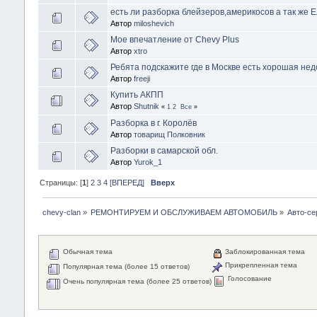
есть ли разборка блейзеров,америкосов а так же 
Автор
miloshevich
Мое впечатление от Chevy Plus
Автор
xtro
Ребята подскажите где в Москве есть хорошая нед
Автор
freeji
Купить АКПП
Автор
Shutnik
«
1
2
Все
»
Разборка в г. Королёв
Автор
товарищ Полковник
Разборки в самарской обл.
Автор
Yurok_1
Страницы: [
1
]
2
3
4
[ВПЕРЕД]
Вверх
chevy-clan
»
РЕМОНТИРУЕМ И ОБСЛУЖИВАЕМ АВТОМОБИЛЬ
»
Авто-се
Обычная тема
Заблокированная тема
Прикрепленная тема
Популярная тема (более 15 ответов)
Голосование
Очень популярная тема (более 25 ответов)