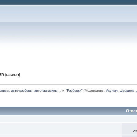
R (каталог)]
рвисы, авто-разборы, авто-магазины ...
»
"Разборки"
(Модераторы:
Акулыч
,
Шершень
,
Отве
29