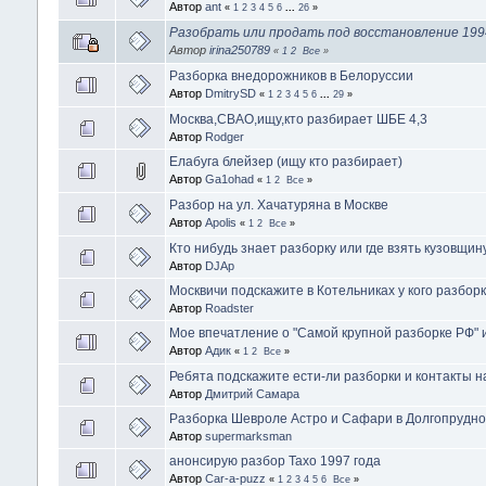
Автор
ant
«
1
2
3
4
5
6
...
26
»
Разобрать или продать под восстановление 199
Автор
irina250789
«
1
2
Все
»
Разборка внедорожников в Белоруссии
Автор
DmitrySD
«
1
2
3
4
5
6
...
29
»
Москва,СВАО,ищу,кто разбирает ШБЕ 4,3
Автор
Rodger
Елабуга блейзер (ищу кто разбирает)
Автор
Ga1ohad
«
1
2
Все
»
Разбор на ул. Хачатуряна в Москве
Автор
Apolis
«
1
2
Все
»
Кто нибудь знает разборку или где взять кузовщин
Автор
DJAp
Москвичи подскажите в Котельниках у кого разбор
Автор
Roadster
Мое впечатление о "Самой крупной разборке РФ" 
Автор
Адик
«
1
2
Все
»
Ребята подскажите ести-ли разборки и контакты 
Автор
Дмитрий Самара
Разборка Шевроле Астро и Сафари в Долгопрудн
Автор
supermarksman
анонсирую разбор Тахо 1997 года
Автор
Car-a-puzz
«
1
2
3
4
5
6
Все
»