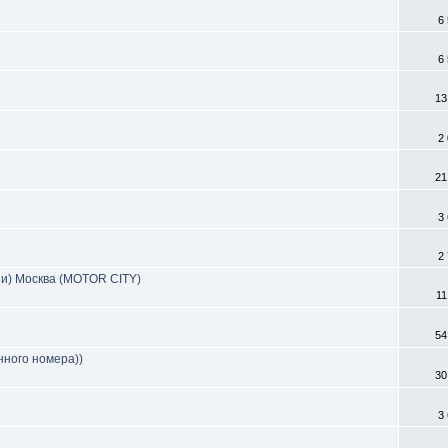
6
6
13
2
21
3
2
и) Москва (MOTOR CITY)
11
54
нного номера))
30
3