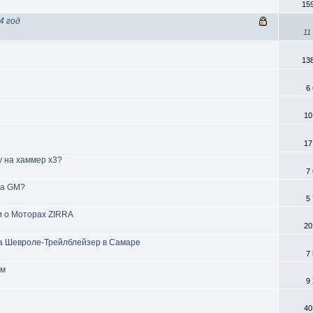
15
4 год
11
13
6
10
17
у на хаммер х3?
7
ка GM?
5
и о Моторах ZIRRA
20
на Шевроле-Трейлблейзер в Самаре
7
ом
9
40