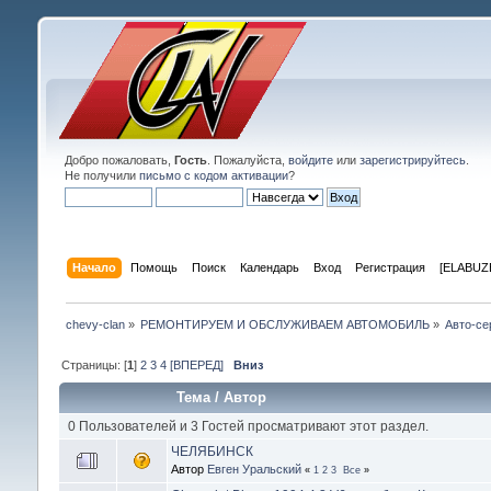
Добро пожаловать,
Гость
. Пожалуйста,
войдите
или
зарегистрируйтесь
.
Не получили
письмо с кодом активации
?
Начало
Помощь
Поиск
Календарь
Вход
Регистрация
[ELABUZE
chevy-clan
»
РЕМОНТИРУЕМ И ОБСЛУЖИВАЕМ АВТОМОБИЛЬ
»
Авто-се
Страницы: [
1
]
2
3
4
[ВПЕРЕД]
Вниз
Тема
/
Автор
0 Пользователей и 3 Гостей просматривают этот раздел.
ЧЕЛЯБИНСК
Автор
Евген Уральский
«
1
2
3
Все
»