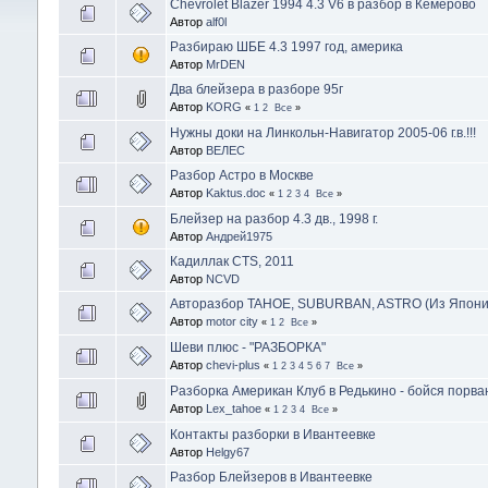
Chevrolet Blazer 1994 4.3 V6 в разбор в Кемерово
Автор
alf0l
Разбираю ШБЕ 4.3 1997 год, америка
Автор
MrDEN
Два блейзера в разборе 95г
Автор
KORG
«
1
2
Все
»
Нужны доки на Линкольн-Навигатор 2005-06 г.в.!!!
Автор
ВЕЛЕС
Разбор Астро в Москве
Автор
Kaktus.doc
«
1
2
3
4
Все
»
Блейзер на разбор 4.3 дв., 1998 г.
Автор
Андрей1975
Кадиллак CTS, 2011
Автор
NCVD
Авторазбор TAHOE, SUBURBAN, ASTRO (Из Япони
Автор
motor city
«
1
2
Все
»
Шеви плюс - "РАЗБОРКА"
Автор
chevi-plus
«
1
2
3
4
5
6
7
Все
»
Разборка Американ Клуб в Редькино - бойся порва
Автор
Lex_tahoe
«
1
2
3
4
Все
»
Контакты разборки в Ивантеевке
Автор
Helgy67
Разбор Блейзеров в Ивантеевке