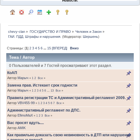
Новости:
chevy-clan
»
ГОСУДАРСТВО И ПРАВО
»
Человек и Закон
»
ГАИ. ПДД. Штрафы и нарушения.
(Модератор:
Шершень
)
Страницы: [
1
]
2
3
4
5
6
...
15
[ВПЕРЕД]
Вниз
Тема
/
Автор
0 Пользователей и 7 Гостей просматривают этот раздел.
КоАП
Автор
Марыч
«
1
2
Все
»
Замена прав. Истекает срок годности
Автор
Марыч
«
1
2
3
4
5
6
...
13
Все
»
Правила регистрации ТС и Административный регламент 2009.
Автор
VBV455-99
«
1
2
3
4
5
6
7
Все
»
Административный регламент по ДПС.
Автор
EfimoMaX
«
1
2
3
Все
»
Вас просят вдуть....
Автор
AMIK
Как правильно доказать свою невиновность в ДТП или нарушении
с помощью видео?