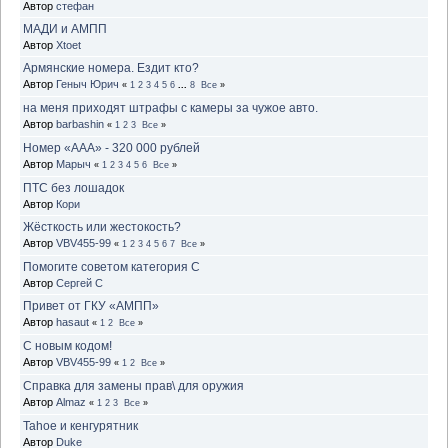
Автор
стефан
МАДИ и АМПП
Автор
Xtoet
Армянские номера. Ездит кто?
Автор
Геныч Юрич
«
1
2
3
4
5
6
...
8
Все
»
на меня приходят штрафы с камеры за чужое авто.
Автор
barbashin
«
1
2
3
Все
»
Номер «ААА» - 320 000 рублей
Автор
Марыч
«
1
2
3
4
5
6
Все
»
ПТС без лошадок
Автор
Кори
Жёсткость или жестокость?
Автор
VBV455-99
«
1
2
3
4
5
6
7
Все
»
Помогите советом категория С
Автор
Сергей С
Привет от ГКУ «АМПП»
Автор
hasaut
«
1
2
Все
»
С новым кодом!
Автор
VBV455-99
«
1
2
Все
»
Справка для замены прав\ для оружия
Автор
Almaz
«
1
2
3
Все
»
Tahoe и кенгурятник
Автор
Duke