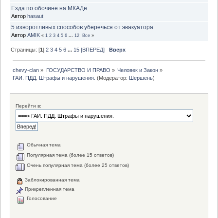
Езда по обочине на МКАДе
Автор
hasaut
5 изворотливых способов уберечься от эвакуатора
Автор
AMIK
«
1
2
3
4
5
6
...
12
Все
»
Страницы: [
1
]
2
3
4
5
6
...
15
[ВПЕРЕД]
Вверх
chevy-clan
»
ГОСУДАРСТВО И ПРАВО
»
Человек и Закон
»
ГАИ. ПДД. Штрафы и нарушения.
(Модератор:
Шершень
)
Перейти в:
Обычная тема
Популярная тема (более 15 ответов)
Очень популярная тема (более 25 ответов)
Заблокированная тема
Прикрепленная тема
Голосование