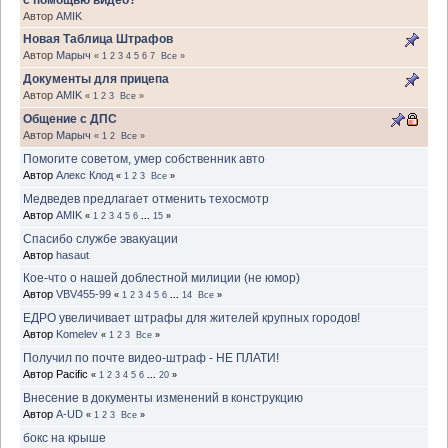
Автор
AMIK
Новая Таблица Штрафов
Автор
Марыч
«
1
2
3
4
5
6
7
Все
»
Документы для прицепа
Автор
AMIK
«
1
2
3
Все
»
Общение с ДПС
Автор
Марыч
«
1
2
Все
»
Помогите советом, умер собственник авто
Автор
Алекс Клод
«
1
2
3
Все
»
Медведев предлагает отменить техосмотр
Автор
AMIK
«
1
2
3
4
5
6
...
15
»
Спасибо службе эвакуации
Автор
hasaut
Кое-что о нашей доблестной милиции (не юмор)
Автор
VBV455-99
«
1
2
3
4
5
6
...
14
Все
»
ЕДРО увеличивает штрафы для жителей крупных городов!
Автор
Komelev
«
1
2
3
Все
»
Получил по почте видео-штраф - НЕ ПЛАТИ!
Автор Pacific
«
1
2
3
4
5
6
...
20
»
Внесение в документы изменений в конструкцию
Автор
A-UD
«
1
2
3
Все
»
бокс на крыше