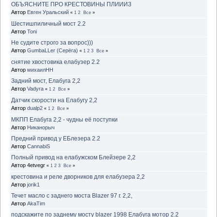
ОБЪЯСНИТЕ ПРО КРЕСТОВИНЫ ПЛИИИЗ
Автор
Евген Уральский
«
1
2
Все
»
Шестишпиличный мост 2.2
Автор
Toni
Не судите строго за вопрос)))
Автор
GumbaLLer (Серёга)
«
1
2
3
Все
»
снятие хвостовика елабузер 2.2
Автор
михаилНН
Задний мост, Елабуга 2,2
Автор
Vadyra
«
1
2
Все
»
Датчик скорости на Елабугу 2,2
Автор
dualp2
«
1
2
Все
»
МКПП Елабуга 2,2 - чудны её поступки
Автор
Никанорыч
Предний привод у ЕБлезера 2.2
Автор
CannabiS
Полный привод на елабужском Блейзере 2,2
Автор 4etvegr
«
1
2
3
Все
»
крестовина и реле дворников для елабузера 2,2
Автор
jorik1
Течет масло с заднего моста Blazer 97 г. 2,2,
Автор
AkaTim
подскажите по заднему мосту blazer 1998 Елабуга мотор 2.2