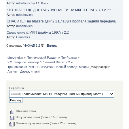
Автор
miloshevich
«
1
2
Все
»
КТО ЗНАЕТ ГДЕ ДОСТАТЬ ЗАПЧАСТИ НА МКПП ЕЛАБУЗЕРА ??
Автор
miloshevich
СПАСИТЕ!!! на blazere двиг 2.2 Елабуга пропала задняя передача
Автор
miloshevich
Сцепление & МКП Елабуга 1997г. / 2.2
Автор
CannabiS
Страницы:
[НАЗАД]
1
2
[
3
]
Вверх
chevy-clan
»
Технический Раздел
»
ТехРаздел
»
2.2 Шевроле Блейзер / Chevrolet Blazer 2.2
»
Трансмиссия. МКПП. Раздатка. Полный привод. Мосты
(Модераторы:
Акулыч
,
Дарья
,
i-man
)
Перейти в:
Обычная тема
Популярная тема (более 15 ответов)
Очень популярная тема (более 25 ответов)