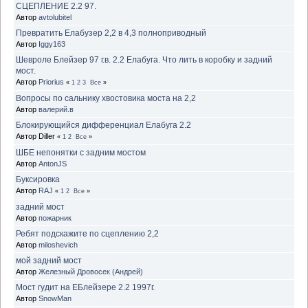
СЦЕПЛЕНИЕ 2.2 97.
Автор
avtolubitel
Превратить Елабузер 2,2 в 4,3 полноприводный
Автор
Iggy163
Шевроле Блейзер 97 г.в. 2.2 Елабуга. Что лить в коробку и задний
мост.
Автор
Priorius
«
1
2
3
Все
»
Вопросы по сальнику хвостовика моста на 2,2
Автор
валерий.в
Блокирующийся дифференциал Елабуга 2.2
Автор Diller
«
1
2
Все
»
ШБЕ непонятки с задним мостом
Автор
AntonJS
Буксировка
Автор
RAJ
«
1
2
Все
»
задний мост
Автор
пожарник
Ребят подскажите по сцеплению 2,2
Автор
miloshevich
мой задний мост
Автор
Железный Дровосек (Андрей)
Мост гудит на ЕБлейзере 2.2 1997г.
Автор
SnowMan