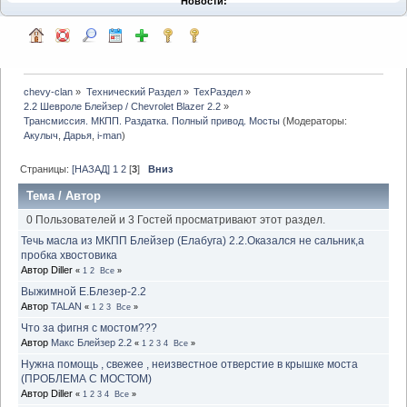
Новости:
chevy-clan
»
Технический Раздел
»
ТехРаздел
»
2.2 Шевроле Блейзер / Chevrolet Blazer 2.2
»
Трансмиссия. МКПП. Раздатка. Полный привод. Мосты
(Модераторы:
Акулыч
,
Дарья
,
i-man
)
Страницы:
[НАЗАД]
1
2
[
3
]
Вниз
Тема
/
Автор
0 Пользователей и 3 Гостей просматривают этот раздел.
Течь масла из МКПП Блейзер (Елабуга) 2.2.Оказался не сальник,а
пробка хвостовика
Автор Diller
«
1
2
Все
»
Выжимной Е.Блезер-2.2
Автор
TALAN
«
1
2
3
Все
»
Что за фигня с мостом???
Автор
Макс Блейзер 2.2
«
1
2
3
4
Все
»
Нужна помощь , свежее , неизвестное отверстие в крышке моста
(ПРОБЛЕМА С МОСТОМ)
Автор Diller
«
1
2
3
4
Все
»