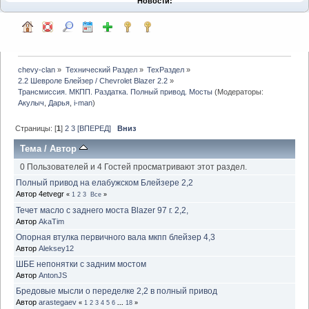
Новости:
chevy-clan
»
Технический Раздел
»
ТехРаздел
»
2.2 Шевроле Блейзер / Chevrolet Blazer 2.2
»
Трансмиссия. МКПП. Раздатка. Полный привод. Мосты
(Модераторы:
Акулыч
,
Дарья
,
i-man
)
Страницы: [
1
]
2
3
[ВПЕРЕД]
Вниз
Тема
/
Автор
0 Пользователей и 4 Гостей просматривают этот раздел.
Полный привод на елабужском Блейзере 2,2
Автор 4etvegr
«
1
2
3
Все
»
Течет масло с заднего моста Blazer 97 г. 2,2,
Автор
AkaTim
Опорная втулка первичного вала мкпп блейзер 4,3
Автор
Aleksey12
ШБЕ непонятки с задним мостом
Автор
AntonJS
Бредовые мысли о переделке 2,2 в полный привод
Автор
arastegaev
«
1
2
3
4
5
6
...
18
»