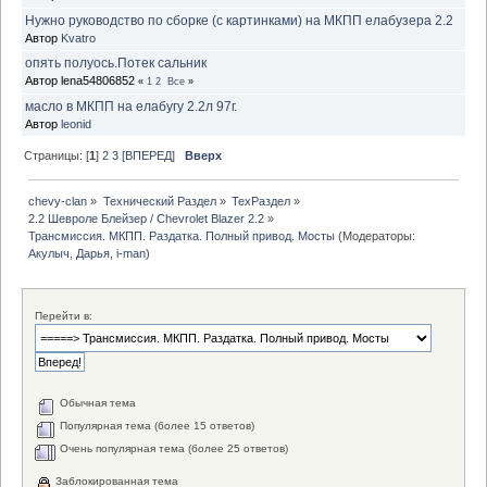
Нужно руководство по сборке (с картинками) на МКПП елабузера 2.2
Автор
Kvatro
опять полуось.Потек сальник
Автор lena54806852
«
1
2
Все
»
масло в МКПП на елабугу 2.2л 97г.
Автор
leonid
Страницы: [
1
]
2
3
[ВПЕРЕД]
Вверх
chevy-clan
»
Технический Раздел
»
ТехРаздел
»
2.2 Шевроле Блейзер / Chevrolet Blazer 2.2
»
Трансмиссия. МКПП. Раздатка. Полный привод. Мосты
(Модераторы:
Акулыч
,
Дарья
,
i-man
)
Перейти в:
Обычная тема
Популярная тема (более 15 ответов)
Очень популярная тема (более 25 ответов)
Заблокированная тема