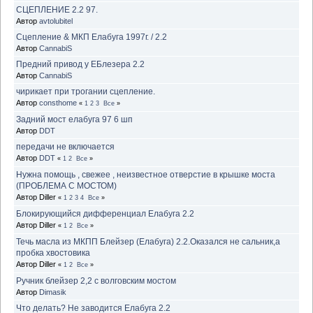
СЦЕПЛЕНИЕ 2.2 97.
Автор
avtolubitel
Сцепление & МКП Елабуга 1997г. / 2.2
Автор
CannabiS
Предний привод у ЕБлезера 2.2
Автор
CannabiS
чирикает при трогании сцепление.
Автор
consthome
«
1
2
3
Все
»
Задний мост елабуга 97 6 шп
Автор
DDT
передачи не включается
Автор
DDT
«
1
2
Все
»
Нужна помощь , свежее , неизвестное отверстие в крышке моста
(ПРОБЛЕМА С МОСТОМ)
Автор Diller
«
1
2
3
4
Все
»
Блокирующийся дифференциал Елабуга 2.2
Автор Diller
«
1
2
Все
»
Течь масла из МКПП Блейзер (Елабуга) 2.2.Оказался не сальник,а
пробка хвостовика
Автор Diller
«
1
2
Все
»
Ручник блейзер 2,2 с волговским мостом
Автор
Dimasik
Что делать? Не заводится Елабуга 2.2