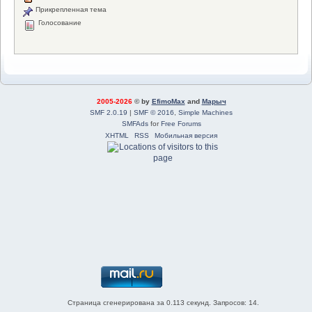
Прикрепленная тема
Голосование
2005-2026
© by
EfimoMax
and
Марыч
SMF 2.0.19
|
SMF © 2016
,
Simple Machines
SMFAds
for
Free Forums
XHTML
RSS
Мобильная версия
Страница сгенерирована за 0.113 секунд. Запросов: 14.