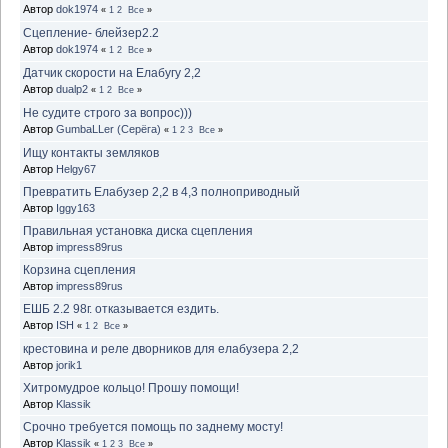
Автор
dok1974
«
1
2
Все
»
Сцепление- блейзер2.2
Автор
dok1974
«
1
2
Все
»
Датчик скорости на Елабугу 2,2
Автор
dualp2
«
1
2
Все
»
Не судите строго за вопрос)))
Автор
GumbaLLer (Серёга)
«
1
2
3
Все
»
Ищу контакты земляков
Автор
Helgy67
Превратить Елабузер 2,2 в 4,3 полноприводный
Автор
Iggy163
Правильная установка диска сцепления
Автор
impress89rus
Корзина сцепления
Автор
impress89rus
ЕШБ 2.2 98г. отказывается ездить.
Автор
ISH
«
1
2
Все
»
крестовина и реле дворников для елабузера 2,2
Автор
jorik1
Хитромудрое кольцо! Прошу помощи!
Автор
Klassik
Срочно требуется помощь по заднему мосту!
Автор
Klassik
«
1
2
3
Все
»