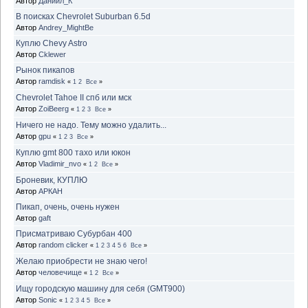
Автор
Даниил_К
В поисках Chevrolet Suburban 6.5d
Автор
Andrey_MightBe
Куплю Chevy Astro
Автор
Cklewer
Рынок пикапов
Автор
ramdisk
«
1
2
Все
»
Chevrolet Tahoe II спб или мск
Автор
ZoiBeerg
«
1
2
3
Все
»
Ничего не надо. Тему можно удалить...
Автор
gpu
«
1
2
3
Все
»
Куплю gmt 800 тахо или юкон
Автор
Vladimir_nvo
«
1
2
Все
»
Броневик, КУПЛЮ
Автор
АРКАН
Пикап, очень, очень нужен
Автор
gaft
Присматриваю Субурбан 400
Автор
random clicker
«
1
2
3
4
5
6
Все
»
Желаю приобрести не знаю чего!
Автор
человечище
«
1
2
Все
»
Ищу городскую машину для себя (GMT900)
Автор
Sonic
«
1
2
3
4
5
Все
»