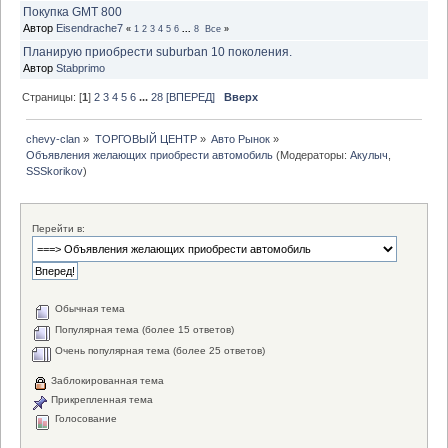
Покупка GMT 800
Автор
Eisendrache7
«
1
2
3
4
5
6
...
8
Все
»
Планирую приобрести suburban 10 поколения.
Автор
Stabprimo
Страницы: [
1
]
2
3
4
5
6
...
28
[ВПЕРЕД]
Вверх
chevy-clan
»
ТОРГОВЫЙ ЦЕНТР
»
Авто Рынок
»
Объявления желающих приобрести автомобиль
(Модераторы:
Акулыч
,
SSSkorikov
)
Перейти в:
Обычная тема
Популярная тема (более 15 ответов)
Очень популярная тема (более 25 ответов)
Заблокированная тема
Прикрепленная тема
Голосование