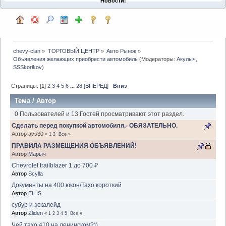
Новости:
chevy-clan
»
ТОРГОВЫЙ ЦЕНТР
»
Авто Рынок
»
Объявления желающих приобрести автомобиль
(Модераторы:
Акулыч
,
SSSkorikov
)
Страницы: [
1
]
2
3
4
5
6
...
28
[ВПЕРЕД]
Вниз
Тема
/
Автор
0 Пользователей и 13 Гостей просматривают этот раздел.
Сделать перед покупкой автомобиля,- ОБЯЗАТЕЛЬНО.
Автор avs30
«
1
2
Все
»
ПРАВИЛА РАЗМЕЩЕНИЯ ОБЪЯВЛЕНИЙ!
Автор
Марыч
Chevrolet trailblazer 1 до 700 ₽
Автор
Scylla
Документы на 400 юкон/Тахо короткий
Автор
EL.IS
субур и эскалейд
Автор
Zliden
«
1
2
3
4
5
Все
»
Чей тахо 410 на ленинском?))