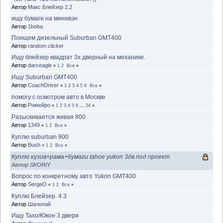
Автор
Макс Блейзер 2.2
ищу бумаги на минивэн
Автор
1boba
Поищем дизельный Suburban GMT400
Автор
random clicker
Ищу блейзер квадрат 3х дверный на механике.
Автор
darceagle
«
1
2
Все
»
Ищу Suburban GMT400
Автор
CoachDriver
«
1
2
3
4
5
6
Все
»
помогу с осмотром авто в Москве
Автор
Ромейро
«
1
2
3
4
5
6
...
24
»
Разыскивается живая 800
Автор
1349
«
1
2
Все
»
Куплю suburban 900
Автор
Bush
«
1
2
Все
»
Куплю кузов+рама+бумаги tahoe yukon 3дв под проект
Автор
SKORIY
Вопрос по конкретному авто Yukon GMT400
Автор
SergeO
«
1
2
Все
»
Куплю Блейзер. 4.3
Автор
Шалопай
Ищу Тахо/Юкон 3 двери