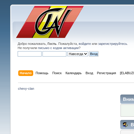
Добро пожаловать,
Гость
. Пожалуйста,
войдите
или
зарегистрируйтесь
.
Не получили
письмо с кодом активации
?
Начало
Помощь
Поиск
Календарь
Вход
Регистрация
[ELABUZE
chevy-clan
Вним
В