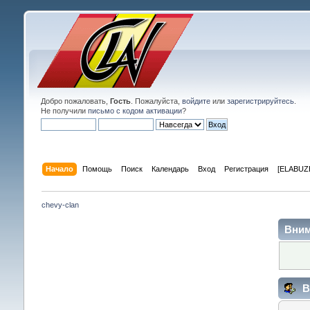
Добро пожаловать,
Гость
. Пожалуйста,
войдите
или
зарегистрируйтесь
.
Не получили
письмо с кодом активации
?
Начало
Помощь
Поиск
Календарь
Вход
Регистрация
[ELABUZE
chevy-clan
Вним
В