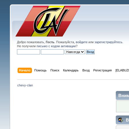
Добро пожаловать,
Гость
. Пожалуйста,
войдите
или
зарегистрируйтесь
.
Не получили
письмо с кодом активации
?
Начало
Помощь
Поиск
Календарь
Вход
Регистрация
[ELABUZE
chevy-clan
Вним
В