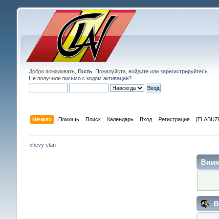
Добро пожаловать,
Гость
. Пожалуйста,
войдите
или
зарегистрируйтесь
.
Не получили
письмо с кодом активации
?
Начало
Помощь
Поиск
Календарь
Вход
Регистрация
[ELABUZE
chevy-clan
Вним
В