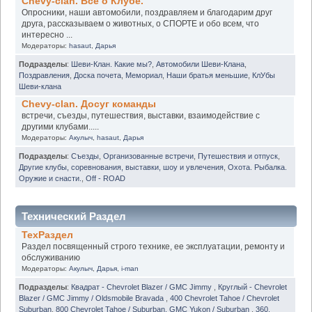
Chevy-clan. Всё о Клубе.
Опросники, наши автомобили, поздравляем и благодарим друг
друга, рассказываем о животных, о СПОРТЕ и обо всем, что
интересно ...
Модераторы:
hasaut
,
Дарья
Подразделы
:
Шеви-Клан. Какие мы?
,
Автомобили Шеви-Клана
,
Поздравления
,
Доска почета
,
Мемориал
,
Наши братья меньшие
,
КлУбы
Шеви-клана
Chevy-clan. Досуг команды
встречи, съезды, путешествия, выставки, взаимодействие с
другими клубами.....
Модераторы:
Акулыч
,
hasaut
,
Дарья
Подразделы
:
Съезды
,
Организованные встречи
,
Путешествия и отпуск
,
Другие клубы, соревнования, выставки, шоу и увлечения
,
Охота. Рыбалка.
Оружие и снасти.
,
Off - ROAD
Технический Раздел
ТехРаздел
Раздел посвященный строго технике, ее эксплуатации, ремонту и
обслуживанию
Модераторы:
Акулыч
,
Дарья
,
i-man
Подразделы
:
Квадрат - Chevrolet Blazer / GMC Jimmy
,
Круглый - Chevrolet
Blazer / GMC Jimmy / Oldsmobile Bravada
,
400 Chevrolet Tahoe / Chevrolet
Suburban
,
800 Chevrolet Tahoe / Suburban. GMC Yukon / Suburban
,
360.