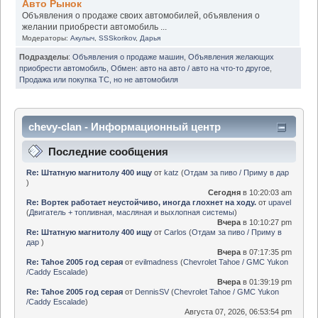
Авто Рынок
Объявления о продаже своих автомобилей, объявления о
желании приобрести автомобиль ...
Модераторы:
Акулыч
,
SSSkorikov
,
Дарья
Подразделы
:
Объявления о продаже машин
,
Объявления желающих
приобрести автомобиль
,
Обмен: авто на авто / авто на что-то другое
,
Продажа или покупка ТС, но не автомобиля
chevy-clan - Информационный центр
Последние сообщения
Re: Штатную магнитолу 400 ищу
от
katz
(
Отдам за пиво / Приму в дар
)
Сегодня
в 10:20:03 am
Re: Вортек работает неустойчиво, иногда глохнет на ходу.
от
upavel
(
Двигатель + топливная, масляная и выхлопная системы
)
Вчера
в 10:10:27 pm
Re: Штатную магнитолу 400 ищу
от
Carlos
(
Отдам за пиво / Приму в
дар
)
Вчера
в 07:17:35 pm
Re: Tahoe 2005 год серая
от
evilmadness
(
Chevrolet Tahoe / GMC Yukon
/Caddy Escalade
)
Вчера
в 01:39:19 pm
Re: Tahoe 2005 год серая
от
DennisSV
(
Chevrolet Tahoe / GMC Yukon
/Caddy Escalade
)
Августа 07, 2026, 06:53:54 pm