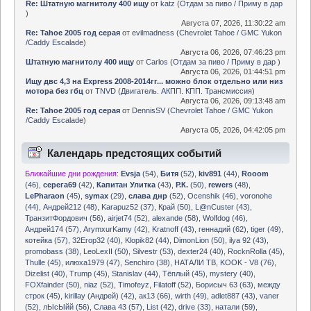
Re: Штатную магнитолу 400 ищу
от
katz
(
Отдам за пиво / Приму в дар
)
Августа 07, 2026, 11:30:22 am
Re: Tahoe 2005 год серая
от
evilmadness
(
Chevrolet Tahoe / GMC Yukon
/Caddy Escalade
)
Августа 06, 2026, 07:46:23 pm
Штатную магнитолу 400 ищу
от
Carlos
(
Отдам за пиво / Приму в дар
)
Августа 06, 2026, 01:44:51 pm
Ищу двс 4,3 на Express 2008-2014гг... можно блок отдельно или низ
мотора без гбц
от
TNVD
(
Двигатель. АКПП. КПП. Трансмиссия
)
Августа 06, 2026, 09:13:48 am
Re: Tahoe 2005 год серая
от
DennisSV
(
Chevrolet Tahoe / GMC Yukon
/Caddy Escalade
)
Августа 05, 2026, 04:42:05 pm
Календарь предстоящих событий
Ближайшие дни рождения:
Evsja
(54)
,
Битя
(52)
,
kiv891
(44)
,
Rooom
(46)
,
серега69
(42)
,
Капитан Улитка
(43)
,
Р.К.
(50)
,
rewers
(48)
,
LePharaon
(45)
,
symax
(29)
,
слава днр
(52)
,
Ocenshik (46)
,
voronohe
(44)
,
Андрей212 (48)
,
Karapuz52 (37)
,
Край (50)
,
L@nCuster (43)
,
ТранзитФордович (56)
,
airjet74 (52)
,
alexande (58)
,
Wolfdog (46)
,
Андрей174 (57)
,
ArymxurKamy (42)
,
Kratnoff (43)
,
геннадий (62)
,
tiger (49)
,
котейка (57)
,
32Егор32 (40)
,
Klopik82 (44)
,
DimonLion (50)
,
ilya 92 (43)
,
promobass (38)
,
LeoLexII (50)
,
Silvestr (53)
,
dexter24 (40)
,
RocknRolla (45)
,
Thulle (45)
,
илюха1979 (47)
,
Senchiro (38)
,
НАТАЛИ ТВ
,
KOOK - V8 (76)
,
Dizelist (40)
,
Trump (45)
,
Stanislav (44)
,
Тёплый (45)
,
mystery (40)
,
FOXfainder (50)
,
niaz (52)
,
Timofeyz
,
Filatoff (52)
,
Борисыч 63 (63)
,
между
строк (45)
,
kirillay (Андрей) (42)
,
ак13 (66)
,
wirth (49)
,
adlet887 (43)
,
vaner
(52)
,
лЫсЫйй (56)
,
Слава 43 (57)
,
List (42)
,
drive (33)
,
натали (59)
,