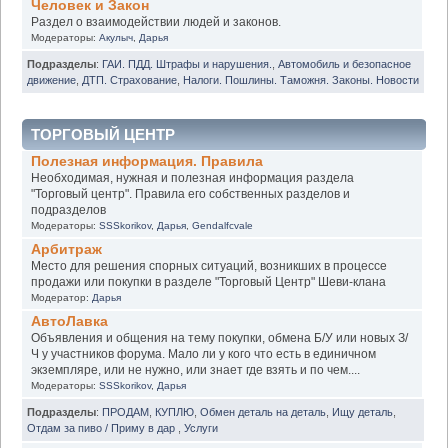
Человек и Закон
Раздел о взаимодействии людей и законов.
Модераторы:
Акулыч
,
Дарья
Подразделы
:
ГАИ. ПДД. Штрафы и нарушения.
,
Автомобиль и безопасное
движение
,
ДТП. Страхование
,
Налоги. Пошлины. Таможня. Законы. Новости
ТОРГОВЫЙ ЦЕНТР
Полезная информация. Правила
Необходимая, нужная и полезная информация раздела
"Торговый центр". Правила его собственных разделов и
подразделов
Модераторы:
SSSkorikov
,
Дарья
,
Gendalfcvale
Арбитраж
Место для решения спорных ситуаций, возникших в процессе
продажи или покупки в разделе "Торговый Центр" Шеви-клана
Модератор:
Дарья
АвтоЛавка
Объявления и общения на тему покупки, обмена Б/У или новых З/
Ч у участников форума. Мало ли у кого что есть в единичном
экземпляре, или не нужно, или знает где взять и по чем....
Модераторы:
SSSkorikov
,
Дарья
Подразделы
:
ПРОДАМ
,
КУПЛЮ
,
Обмен деталь на деталь
,
Ищу деталь
,
Отдам за пиво / Приму в дар
,
Услуги