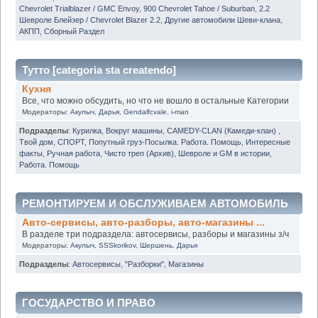
Chevrolet Trialblazer / GMC Envoy
,
900 Chevrolet Tahoe / Suburban
,
2.2
Шевроле Блейзер / Chevrolet Blazer 2.2
,
Другие автомобили Шеви-клана
,
АКПП
,
Сборный Раздел
Тутто [categoria sta createndo]
Кухня
Все, что можно обсудить, но что не вошло в остальные Категории
Модераторы:
Акулыч
,
Дарья
,
Gendalfcvale
,
i-man
Подразделы
:
Курилка
,
Вокруг машины
,
CAMEDY-CLAN (Камеди-клан)
,
Твой дом
,
СПОРТ
,
Попутный груз-Посылка. Работа. Помощь
,
Интересные
факты
,
Ручная работа
,
Чисто треп (Архив)
,
Шевроле и GM в истории
,
Работа. Помощь
РЕМОНТИРУЕМ И ОБСЛУЖИВАЕМ АВТОМОБИЛЬ
Авто-сервисы, авто-разборы, авто-магазины ...
В разделе три подраздела: автосервисы, разборы и магазины з/ч
Модераторы:
Акулыч
,
SSSkorikov
,
Шершень
,
Дарья
Подразделы
:
Автосервисы
,
"Разборки"
,
Магазины
ГОСУДАРСТВО И ПРАВО