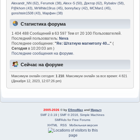
Alexandr_NN (62)
,
Ferumok (38)
,
Alexx-S (50)
,
Доктор (62)
,
Rybalov (58)
,
P@khom (43)
,
MrWhite19rus (45)
,
bonnyfacy (42)
,
MCMan1 (45)
,
gonshtein1508 (43)
,
Марфин (38)
Статистика форума
1 404 488 Сообщений в 63 597 Тем от 20 100 Пользователей.
Последний пользователь:
Neva
Последнее сообщение:
"
Re: Штатную магнитолу 40...
"
(
Сегодня
в 10:20:03 am )
Последние сообщения на форуме.
Сейчас на форуме
Максимум онлайн сегодня:
1 210
. Максимум онлайн за все время: 4 821
(Декабря 12, 2023, 12:07:26 pm)
2005-2026
© by
EfimoMax
and
Марыч
SMF 2.0.19
|
SMF © 2016
,
Simple Machines
SMFAds
for
Free Forums
XHTML
RSS
Мобильная версия