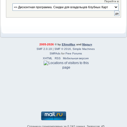
Перейти в:
2005-2026
© by
EfimoMax
and
Марыч
SMF 2.0.19
|
SMF © 2016
,
Simple Machines
SMFAds
for
Free Forums
XHTML
RSS
Мобильная версия
Страница сгенерирована за 0.242 секунд. Запросов: 45.