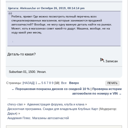
Цитата: AleksanJar от Октября 26, 2019, 08:14:14 pm
Ребята, привет Где можно посмотреть полный перечень всех
специализированных магазинов, которые занимаются продажей
автозапчастей? Вообще, не могу одну важную деталь найти на рынках.
Может, хоть в магазинах совет какой-то дадут. Машина, вообще, не на
ходу какой уже месяц.
.
Деталь-то какая?
Записан
Suburban 01, 1500. Уехал.
Страницы:
[НАЗАД]
1
...
5
6
7
8
9
[
10
]
Все
Вверх
ПЕЧАТЬ
← Порошковая покраска дисков со скидкой 10 %
|
Проверка истории
автомобиля по номеру и VIN →
chevy-clan
»
Администрация форума, клуба и клана
»
Дисконтная программа. Скидки для владельцев Клубных Карт
(Модератор:
Дарья
) »
Академия Плюс. Магазины автозапчастей