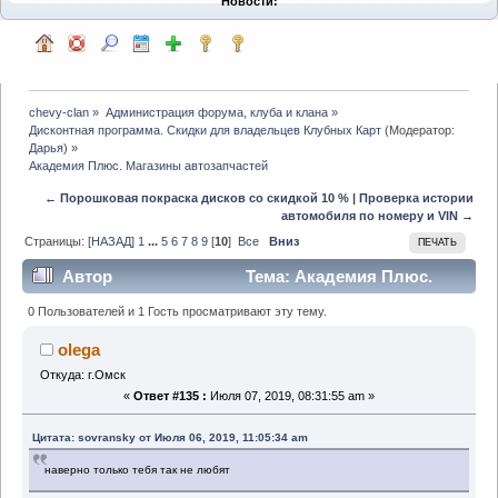
Новости:
chevy-clan
»
Администрация форума, клуба и клана
»
Дисконтная программа. Скидки для владельцев Клубных Карт
(Модератор:
Дарья
) »
Академия Плюс. Магазины автозапчастей
← Порошковая покраска дисков со скидкой 10 %
|
Проверка истории
автомобиля по номеру и VIN →
Страницы:
[НАЗАД]
1
...
5
6
7
8
9
[
10
]
Все
Вниз
ПЕЧАТЬ
Автор
Тема: Академия Плюс.
Магазины автозапчастей (Прочитано 96083 раз)
0 Пользователей и 1 Гость просматривают эту тему.
olega
Откуда: г.Омск
«
Ответ #135 :
Июля 07, 2019, 08:31:55 am »
Цитата: sovransky от Июля 06, 2019, 11:05:34 am
наверно только тебя так не любят