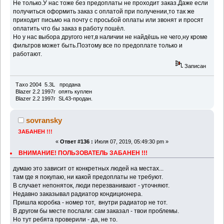
Не только.У нас тоже без предоплаты не проходит заказ.Даже если
получиться оформить заказ с оплатой при получении,то так же
приходит письмо на почту с просьбой оплаты или звонят и просят
оплатить что бы заказ в работу пошёл.
Но у нас выбора другого нет,в наличии не найдёшь не чего,ну кроме
фильтров может быть.Поэтому все по предоплате только и
работают.
Записан
Тахо 2004 5.3L продана
Blazer 2.2 1997г опять куплен
Blazer 2.2 1997г SL43-продан.
sovransky
ЗАБАНЕН !!!
«
Ответ #136 :
Июля 07, 2019, 05:49:30 pm »
ВНИМАНИЕ! ПОЛЬЗОВАТЕЛЬ ЗАБАНЕН !!!
думаю это зависит от конкретных людей на местах...
там где я покупаю, ни какой предоплаты не требуют.
В случает непоняток, люди перезванивают - уточняют.
Недавно заказывал радиатор кондиционера.
Пришла коробка - номер тот, внутри радиатор не тот.
В другом бы месте послали: сам заказал - твои проблемы.
Но тут ребята проверили - да, не то.