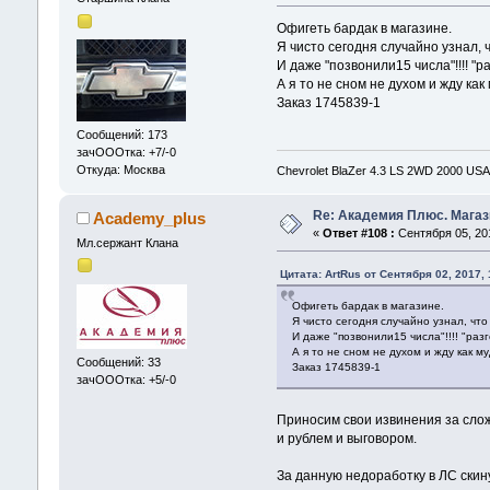
Офигеть бардак в магазине.
Я чисто сегодня случайно узнал,
И даже "позвонили15 числа"!!!! "
А я то не сном не духом и жду как
Заказ 1745839-1
Сообщений: 173
зачОООтка: +7/-0
Откуда: Москва
Chevrolet BlaZer 4.3 LS 2WD 2000 USA
Re: Академия Плюс. Магаз
Academy_plus
«
Ответ #108 :
Сентября 05, 201
Мл.сержант Клана
Цитата: ArtRus от Сентября 02, 2017,
Офигеть бардак в магазине.
Я чисто сегодня случайно узнал, чт
И даже "позвонили15 числа"!!!! "ра
А я то не сном не духом и жду как м
Сообщений: 33
Заказ 1745839-1
зачОООтка: +5/-0
Приносим свои извинения за слож
и рублем и выговором.
За данную недоработку в ЛС скин