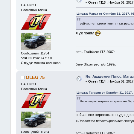
«
Ответ #113 :
Ноября 01, 2017,
ПАТРИОТ
Полковник Клана
Цитата: Марат от Октября 31, 2017, 0
сейчас нет такого понятия как реал
я уж понял
.
есть-Trailblazer LTZ 2007г.
Сообщений: 11754
зачОООтка: +471/-0
Откуда: москва-солнцево
был- Blazer рестайл 1999г.
Re: Академия Плюс. Магаз
OLEG 75
«
Ответ #114 :
Ноября 01, 2017,
ПАТРИОТ
Полковник Клана
Цитата: Гагарин от Октября 31, 2017,
На каширке закрыли,открыли на Варш
сейчас все переезжают туда где 
«
Последнее редактирование: Ноября
Сообщений: 11754
есть-Trailblazer LTZ 2007г.