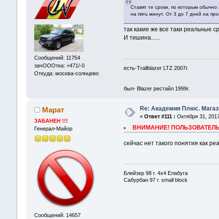
Ставят те сроки, по которым обычно
на пять минут. От 3 до 7 дней на пр
так какие же все таки реальные 
И тишина......
Сообщений: 11754
зачОООтка: +471/-0
есть-Trailblazer LTZ 2007г.
Откуда: москва-солнцево
был- Blazer рестайл 1999г.
Re: Академия Плюс. Магаз
Марат
«
Ответ #111 :
Октября 31, 2017
ЗАБАНЕН !!!
ВНИМАНИЕ! ПОЛЬЗОВАТЕЛЬ 
Генерал-Майор
сейчас нет такого понятия как р
Блейзер 98 г. 4х4 Елабуга
Сабурбан 97 г. small block
Сообщений: 14657