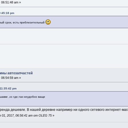
 06:51:48 am »
9:45:18 pm
ьный срок, есть приблизительный
ины автозапчастей
 06:54:59 am »
 11:35:42 pm
авке ,хз где,так неудобно ваще
аренда дешевле. В нашей деревне например ни одного сетевого интернет-мага
 01, 2017, 06:56:41 am от OLEG 75
»