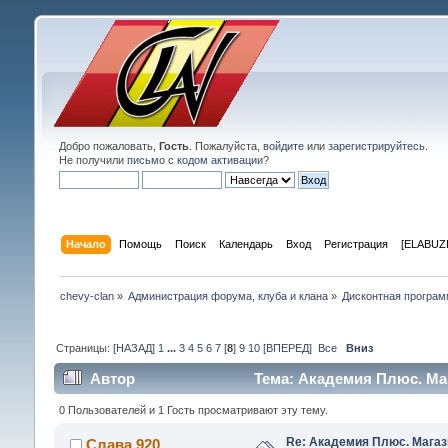
Добро пожаловать,
Гость
. Пожалуйста,
войдите
или
зарегистрируйтесь
.
Не получили
письмо с кодом активации
?
Начало
Помощь
Поиск
Календарь
Вход
Регистрация
[ELABUZE
chevy-clan
»
Администрация форума, клуба и клана
»
Дисконтная програм
Страницы:
[НАЗАД]
1
...
3
4
5
6
7
[
8
]
9
10
[ВПЕРЕД]
Все
Вниз
Автор
Тема: Академия Плюс. Маг
0 Пользователей и 1 Гость просматривают эту тему.
Re: Академия Плюс. Магаз
Слава 920