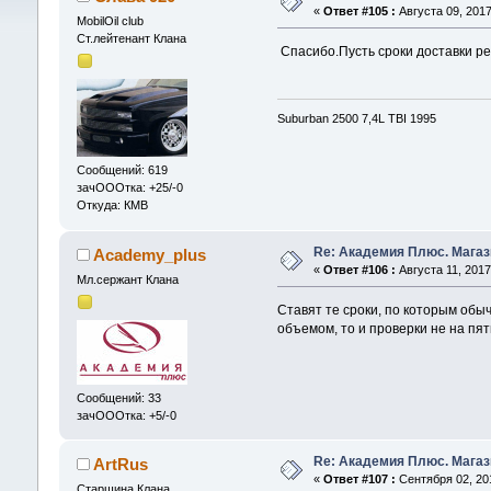
«
Ответ #105 :
Августа 09, 2017
MobilOil club
Ст.лейтенант Клана
Спасибо.Пусть сроки доставки ре
Suburban 2500 7,4L TBI 1995
Сообщений: 619
зачОООтка: +25/-0
Откуда: КМВ
Re: Академия Плюс. Магаз
Academy_plus
«
Ответ #106 :
Августа 11, 2017
Мл.сержант Клана
Ставят те сроки, по которым обыч
объемом, то и проверки не на пят
Сообщений: 33
зачОООтка: +5/-0
Re: Академия Плюс. Магаз
ArtRus
«
Ответ #107 :
Сентября 02, 201
Старшина Клана