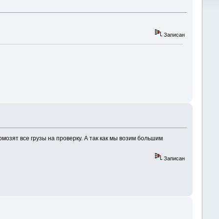
Записан
мозят все грузы на проверку. А так как мы возим большим
Записан