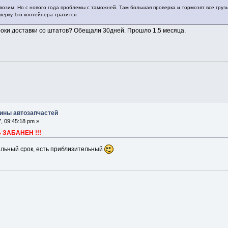
 возим. Но с нового года проблемы с таможней. Там большая проверка и тормозят все грузы
оверку 1го контейнера тратится.
сроки доставки со штатов? Обещали 30дней. Прошло 1,5 месяца.
ины автозапчастей
, 09:45:18 pm »
ЗАБАНЕН !!!
еальный срок, есть приблизительный