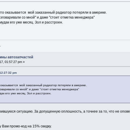
 что оказывается мой заказанный радиатор потеряли в америке.
разговаривали со мной" и даже "стоит отметка менеджера"
 мудак его уже месяц. Зол и расстроен.
.
ины автозапчастей
7, 01:57:27 pm »
 12:27:32 pm
о оказывается мой заказанный радиатор потеряли в америке.
зговаривали со мной" и даже "стоит отметка менеджера"
удак его уже месяц. Зол и расстроен.
ившуюся ситуацию. За допущенную оплошность, а точнее за то, что не опове
у Вам промо-код на 15% скидку.