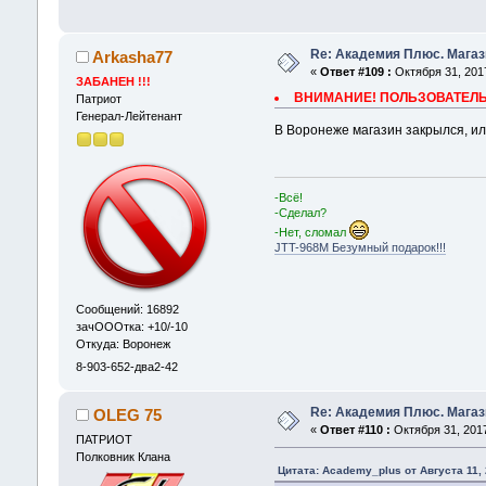
Re: Академия Плюс. Магаз
Arkasha77
«
Ответ #109 :
Октября 31, 2017
ЗАБАНЕН !!!
ВНИМАНИЕ! ПОЛЬЗОВАТЕЛЬ 
Патриот
Генерал-Лейтенант
В Воронеже магазин закрылся, и
-Всё!
-Сделал?
-Нет, сломал
JTT-968M Безумный подарок!!!
Сообщений: 16892
зачОООтка: +10/-10
Откуда: Воронеж
8-903-652-два2-42
Re: Академия Плюс. Магаз
OLEG 75
«
Ответ #110 :
Октября 31, 2017
ПАТРИОТ
Полковник Клана
Цитата: Academy_plus от Августа 11, 