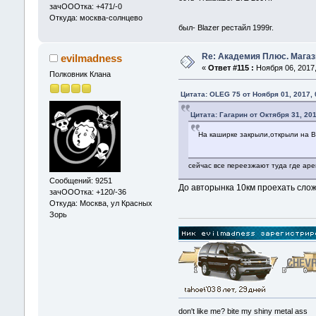
зачОООтка: +471/-0
Откуда: москва-солнцево
был- Blazer рестайл 1999г.
Re: Академия Плюс. Магаз
evilmadness
«
Ответ #115 :
Ноября 06, 2017,
Полковник Клана
Цитата: OLEG 75 от Ноября 01, 2017, 
Цитата: Гагарин от Октября 31, 201
На каширке закрыли,открыли на В
сейчас все переезжают туда где аре
Сообщений: 9251
До авторынка 10км проехать сло
зачОООтка: +120/-36
Откуда: Москва, ул Красных
Зорь
don't like me? bite my shiny metal ass