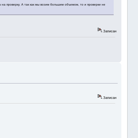
 на проверку. А так как мы возим большим объемом, то и проверки не
Записан
Записан