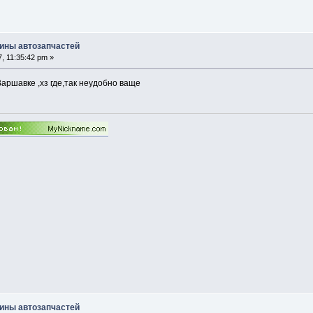
ины автозапчастей
, 11:35:42 pm »
аршавке ,хз где,так неудобно ваще
ины автозапчастей