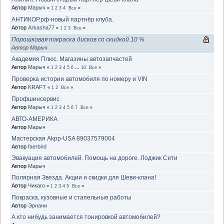
Автор
Марыч
«
1
2
3
4
Все
»
АНТИКОР.рф-новый партнёр клуба.
Автор
Arkasha77
«
1
2
3
Все
»
Порошковая покраска дисков со скидкой 10 %
Автор
Марыч
Академия Плюс. Магазины автозапчастей
Автор
Марыч
«
1
2
3
4
5
6
...
10
Все
»
Проверка истории автомобиля по номеру и VIN
Автор
KRAFT
«
1
2
Все
»
Профшинсервис
Автор
Марыч
«
1
2
3
4
5
6
7
Все
»
АВТО-АМЕРИКА
Автор
Марыч
Мастерская Akpp-USA 89037579004
Автор
faerbird
Эвакуация автомобилей. Помощь на дороге. Лоджик Сити
Автор
Марыч
Полярная Звезда. Акции и скидки для Шеви-клана!
Автор
Чикаго
«
1
2
3
4
5
Все
»
Покраска, кузовные и стапельные работы
Автор
Эрнани
А кто нибудь занимается тонировкой автомобилей?