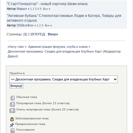
"СтартГенератор" - новый партнер Шеви-клана
Автор
Марыч
«
1
2
3
4
5
Все
»
"Активная-Кубань" Стеклопластиковые Лодки и Катера, Товары для
активного отдыха
Автор
SSSkorikov
«
1
2
3
Все
»
Страницы: [
1
]
2
[ВПЕРЕД]
Вверх
chevy-clan
»
Администрация форума, клуба и клана
»
Дисконтная программа. Скидки для владельцев Клубных Карт
(Модератор:
Дарья
)
Перейти в:
Обычная тема
Популярная тема (более 15 ответов)
Очень популярная тема (более 25 ответов)
Заблокированная тема
Прикрепленная тема
Голосование