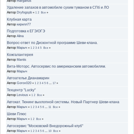
Автор
marganus
Удаление запахов в автомобиле сухим туманом в СПб и ЛО
Автор
Dryfogspb
«
1
2
Все
»
Клубная карта
Автор
кирилл77
Подготовка к ЕГЭ/ОГЭ
Автор
Alina
Вопрос-ответ по Дисконтной программе Шеви-клана.
Автор
Марыч
«
1
2
3
4
5
Все
»
Кожгалантерея
Автор
Mantis
Вита-Моторс. Автосервис по американским автомобилям.
Автор
Марыч
Автоателье Дианамарин
Автор
Gorox020
«
1
2
3
4
5
6
...
17
»
Техцентр "Lucky"
Автор
Levious
«
1
2
Все
»
Автокат. Тюнинг выхлопной системы. Новый Партнер Шеви-клана
Автор
Марыч
«
1
2
3
4
5
6
...
11
Все
»
Шеви Плюс
Автор
Марыч
«
1
2
Все
»
Автосервис "Московский Внедорожный клуб"
Автор
Марыч
«
1
2
3
4
5
6
...
10
Все
»