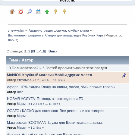
Новости:
chevy-clan
»
Администрация форума, клуба и клана
»
Дисконтная программа. Скидки для владельцев Клубных Карт
(Модератор:
Дарья
)
Страницы: [
1
]
2
[ВПЕРЕД]
Вниз
Тема
/
Автор
0 Пользователей и 5 Гостей просматривают этот раздел.
MobilOil. Клубный магазин Mobil и других масел.
Автор
EfimoMaX
«
1
2
3
4
5
6
...
13
Все
»
Афорс: 10% скидки Клану на шины, масла, з/ч и прочие товары
Автор
liner
НОВАЯ УСЛУГА: Помощь в прохождении ТО.
Автор
Марыч
«
1
2
3
4
5
6
...
11
Все
»
ОСАГО / КАСКО для сокланов. Все регионы и категиории.
Автор
Марыч
Мастерская BOOTMAN. Шузы для Шеви-клана на заказ.
Автор
Марыч
«
1
2
Все
»
Анилин. Новый старый партнер Шеви-клана