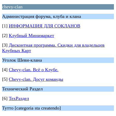
chevy-clan
Администрация форума, клуба и клана
[1]
ИНФОРМАЦИЯ ДЛЯ СОКЛАНОВ
[2]
Клубный Минимаркет
[3]
Дисконтная программа. Скидки для владельцев
Клубных Карт
Уголок Шеви-клана
[4]
Chevy-clan. Всё о Клубе.
[5]
Chevy-clan. Досуг команды
Технический Раздел
[6]
ТехРаздел
Тутто [categoria sta createndo]