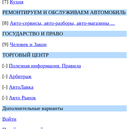
[7]
Кухня
РЕМОНТИРУЕМ И ОБСЛУЖИВАЕМ АВТОМОБИЛЬ
[8]
Авто-сервисы, авто-разборы, авто-магазины ...
ГОСУДАРСТВО И ПРАВО
[9]
Человек и Закон
ТОРГОВЫЙ ЦЕНТР
[-]
Полезная информация. Правила
[-]
Арбитраж
[-]
АвтоЛавка
[-]
Авто Рынок
Дополнительные варианты
Войти