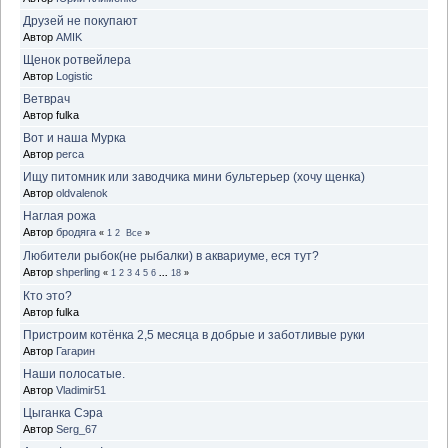
Друзей не покупают
Автор
AMIK
Щенок ротвейлера
Автор
Logistic
Ветврач
Автор fulka
Вот и наша Мурка
Автор
perca
Ищу питомник или заводчика мини бультерьер (хочу щенка)
Автор
oldvalenok
Наглая рожа
Автор
бродяга
«
1
2
Все
»
Любители рыбок(не рыбалки) в аквариуме, еся тут?
Автор
shperling
«
1
2
3
4
5
6
...
18
»
Кто это?
Автор fulka
Пристроим котёнка 2,5 месяца в добрые и заботливые руки
Автор
Гагарин
Наши полосатые.
Автор
Vladimir51
Цыганка Сэра
Автор
Serg_67