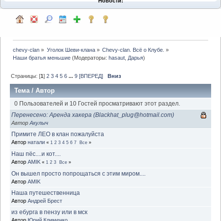
Новости:
chevy-clan
»
Уголок Шеви-клана
»
Chevy-clan. Всё о Клубе.
»
Наши братья меньшие
(Модераторы:
hasaut
,
Дарья
)
Страницы: [
1
]
2
3
4
5
6
...
9
[ВПЕРЕД]
Вниз
Тема
/
Автор
0 Пользователей и 10 Гостей просматривают этот раздел.
Перенесено: Аренда хакера (Blackhat_plug@hotmail.com)
Автор
Акулыч
Примите ЛЕО в клан пожалуйста
Автор
натали
«
1
2
3
4
5
6
7
Все
»
Наш пёс....и кот....
Автор
AMIK
«
1
2
3
Все
»
Он вышел просто попрощаться с этим миром....
Автор
AMIK
Наша путешественница
Автор
Андрей Брест
из ебурга в пензу или в мск
Автор
Юрий Клименко