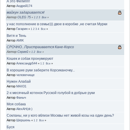
А это Филипп!
Автор
Андрей174
майкун задаривается!
Автор
OLEG 75
«
1
2
3
Все
»
у нас пополнение в семье))) двое в коробке ,не считая Мурки
Автор
Гагарин
«
1
2
3
4
Все
»
Витя и Тень
Автор
AMIK
СРОЧНО...Пристраивается Кане-Корсо
Автор
Сеpгей
«
1
2
Все
»
Кошек и собак пронумеруют
Автор
Александр544
«
1
2
Все
»
В хорошие руки заберите Корсиканочку...
Автор
человечище
Нужен Алабай
Автор
MAX31
2-х месячный котенок Русской голубой в добрые руки
Автор
Фаныч
Моя собака
Автор
AlexAH(dr.)
Сокланы, ни у кого вблизи Москвы нет живой козы на один день?
Автор
Шершень
«
1
2
Все
»
Буся