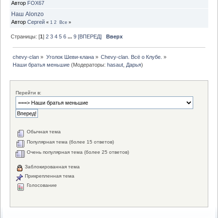
Автор
FOX67
Наш Alonzo
Автор
Сеpгей
«
1
2
Все
»
Страницы: [
1
]
2
3
4
5
6
...
9
[ВПЕРЕД]
Вверх
chevy-clan
»
Уголок Шеви-клана
»
Chevy-clan. Всё о Клубе.
»
Наши братья меньшие
(Модераторы:
hasaut
,
Дарья
)
Перейти в:
Обычная тема
Популярная тема (более 15 ответов)
Очень популярная тема (более 25 ответов)
Заблокированная тема
Прикрепленная тема
Голосование